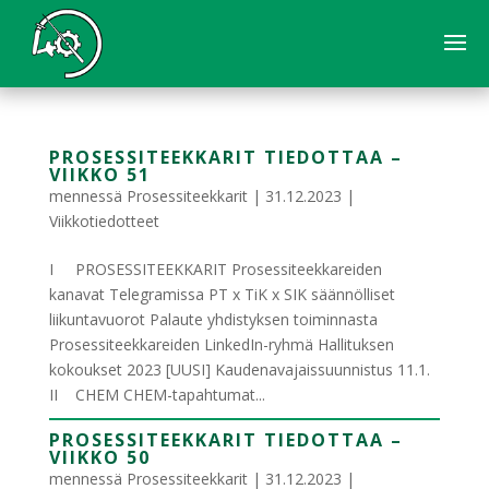
PROSESSITEEKKARIT TIEDOTTAA –
VIIKKO 51
mennessä
Prosessiteekkarit
|
31.12.2023
|
Viikkotiedotteet
I PROSESSITEEKKARIT Prosessiteekkareiden
kanavat Telegramissa PT x TiK x SIK säännölliset
liikuntavuorot Palaute yhdistyksen toiminnasta
Prosessiteekkareiden LinkedIn-ryhmä Hallituksen
kokoukset 2023 [UUSI] Kaudenavajaissuunnistus 11.1.
II CHEM CHEM-tapahtumat...
PROSESSITEEKKARIT TIEDOTTAA –
VIIKKO 50
mennessä
Prosessiteekkarit
|
31.12.2023
|