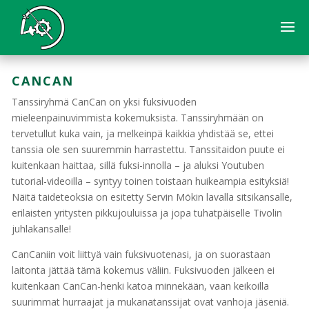
CANCAN
Tanssiryhmä CanCan on yksi fuksivuoden
mieleenpainuvimmista kokemuksista. Tanssiryhmään on
tervetullut kuka vain, ja melkeinpä kaikkia yhdistää se, ettei
tanssia ole sen suuremmin harrastettu. Tanssitaidon puute ei
kuitenkaan haittaa, sillä fuksi-innolla – ja aluksi Youtuben
tutorial-videoilla – syntyy toinen toistaan huikeampia esityksiä!
Näitä taideteoksia on esitetty Servin Mökin lavalla sitsikansalle,
erilaisten yritysten pikkujouluissa ja jopa tuhatpäiselle Tivolin
juhlakansalle!
CanCaniin voit liittyä vain fuksivuotenasi, ja on suorastaan
laitonta jättää tämä kokemus väliin. Fuksivuoden jälkeen ei
kuitenkaan CanCan-henki katoa minnekään, vaan keikoilla
suurimmat hurraajat ja mukanatanssijat ovat vanhoja jäseniä.