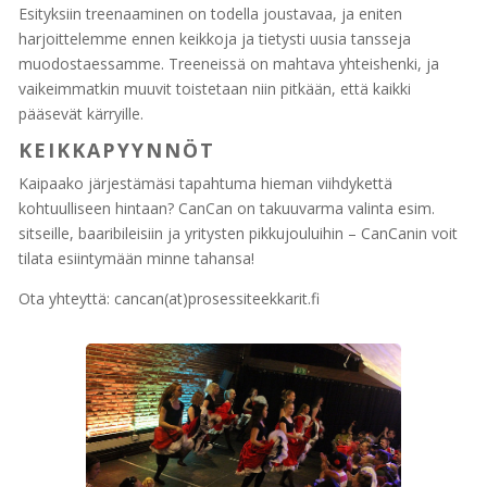
Esityksiin treenaaminen on todella joustavaa, ja eniten
harjoittelemme ennen keikkoja ja tietysti uusia tansseja
muodostaessamme. Treeneissä on mahtava yhteishenki, ja
vaikeimmatkin muuvit toistetaan niin pitkään, että kaikki
pääsevät kärryille.
KEIKKAPYYNNÖT
Kaipaako järjestämäsi tapahtuma hieman viihdykettä
kohtuulliseen hintaan? CanCan on takuuvarma valinta esim.
sitseille, baaribileisiin ja yritysten pikkujouluihin – CanCanin voit
tilata esiintymään minne tahansa!
Ota yhteyttä: cancan(at)prosessiteekkarit.fi