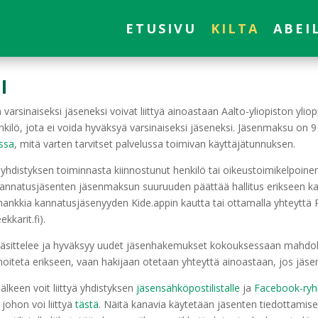
ETUSIVU
KILTA
ABEI
I
varsinaiseksi jäseneksi voivat liittyä ainoastaan Aalto-yliopiston yli
kilö, jota ei voida hyväksyä varsinaiseksi jäseneksi. Jäsenmaksu o
ssa
, mitä varten tarvitset palvelussa toimivan käyttäjätunnuksen.
yhdistyksen toiminnasta kiinnostunut henkilö tai oikeustoimikelpoinen 
annatusjäsenten jäsenmaksun suuruuden päättää hallitus erikseen kanna
ankkia kannatusjäsenyyden Kide.appin kautta tai ottamalla yhteyttä 
ekkarit.fi).
 käsittelee ja hyväksyy uudet jäsenhakemukset kokouksessaan mahdo
moiteta erikseen, vaan hakijaan otetaan yhteyttä ainoastaan, jos jäse
jälkeen voit liittyä yhdistyksen
jäsensähköpostilistalle
ja
Facebook-ry
johon voi liittyä
tästä
. Näitä kanavia käytetään jäsenten tiedottamise