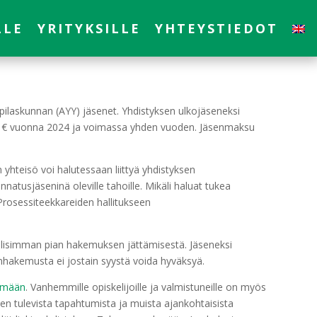
LLE
YRITYKSILLE
YHTEYSTIEDOT
oppilaskunnan (AYY) jäsenet. Yhdistyksen ulkojäseneksi
n 9 € vuonna 2024 ja voimassa yhden vuoden. Jäsenmaksu
yhteisö voi halutessaan liittyä yhdistyksen
tusjäseninä oleville tahoille. Mikäli haluat tukea
Prosessiteekkareiden hallitukseen
llisimman pian hakemuksen jättämisestä. Jäseneksi
nhakemusta ei jostain syystä voida hyväksyä.
hmään
. Vanhemmille opiskelijoille ja valmistuneille on myös
en tulevista tapahtumista ja muista ajankohtaisista