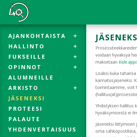
JÄSENEKS
AJANKOHTAISTA
TIEDOTTEET
HALLINTO
Prosessiteekkareiden 
KALENTERI
HALLITUS
voidaan hyväksyä hen
FUKSEILLE
maksetaan
Kide.appi
ILMOMASIINA
TOIMIJAT
HEI FUKSI!
OPINNOT
Lisäksi kuka tahansa 
TEHTÄVÄT
FUKSIOPAS
YLEISTÄ
ALUMNEILLE
kannatusjäseneksi. K
LASKUTUS
FUKSIPISTEET
EDUNVALVONTA
ARKISTO
toimintaamme, voit h
(hallitus(at)prosessite
CANCAN
SIVUAINEOPAS
KUVAGALLERIA
JÄSENEKSI
DI-PÄÄAINEOPAS
ANSIOMERKIT
Yhdistyksen hallitus
PROTEESI
hyväksymisestä ei il
PROTIPS
PÖYTÄKIRJAT
PALAUTE
Jäseneksi liittymisen 
VANHAT TOIMIJAT
YHDENVERTAISUUS
oma sähköpostilista, 