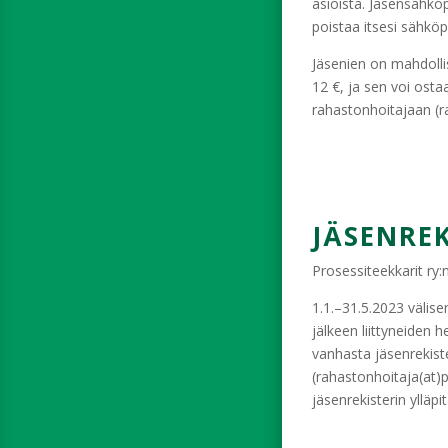
TIEDOSTOT
asioista. Jäsensähköp
poistaa itsesi sähköpo
Jäsenien on mahdollist
12 €, ja sen voi osta
rahastonhoitajaan (ra
JÄSENREK
Prosessiteekkarit ry:n
1.1.–31.5.2023 välis
jälkeen liittyneiden
vanhasta jäsenrekiste
(rahastonhoitaja(at)p
jäsenrekisterin ylläpi