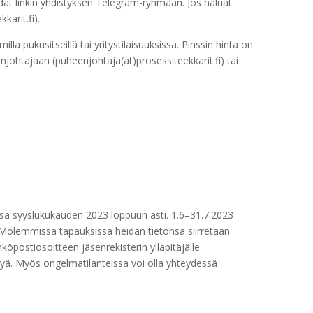
öydät linkin yhdistyksen Telegram-ryhmään. Jos haluat
karit.fi).
lla pukusitseillä tai yritystilaisuuksissa. Pinssin hinta on
njohtajaan (puheenjohtaja(at)prosessiteekkarit.fi) tai
sa syyslukukauden 2023 loppuun asti. 1.6–31.7.2023
 Molemmissa tapauksissa heidän tietonsa siirretään
öpostiosoitteen jäsenrekisterin ylläpitäjälle
ttyä. Myös ongelmatilanteissa voi olla yhteydessä