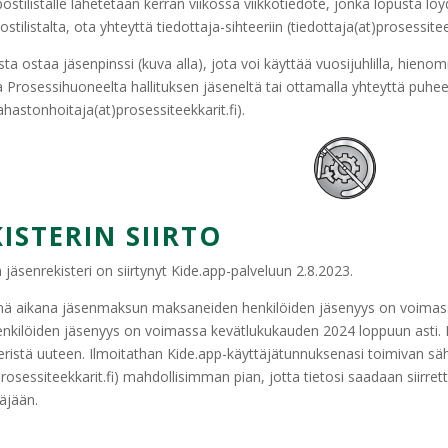
ostilistalle lähetetään kerran viikossa viikkotiedote, jonka lopusta l
stilistalta, ota yhteyttä tiedottaja-sihteeriin (tiedottaja(at)prosessiteek
a ostaa jäsenpinssi (kuva alla), jota voi käyttää vuosijuhlilla, hienommi
a Prosessihuoneelta hallituksen jäseneltä tai ottamalla yhteyttä puhee
hastonhoitaja(at)prosessiteekkarit.fi).
ISTERIN SIIRTO
 jäsenrekisteri on siirtynyt Kide.app-palveluun 2.8.2023.
enä aikana jäsenmaksun maksaneiden henkilöiden jäsenyys on voimas
 henkilöiden jäsenyys on voimassa kevätlukukauden 2024 loppuun asti.
ristä uuteen. Ilmoitathan Kide.app-käyttäjätunnuksenasi toimivan sähk
rosessiteekkarit.fi) mahdollisimman pian, jotta tietosi saadaan siirre
täjään.