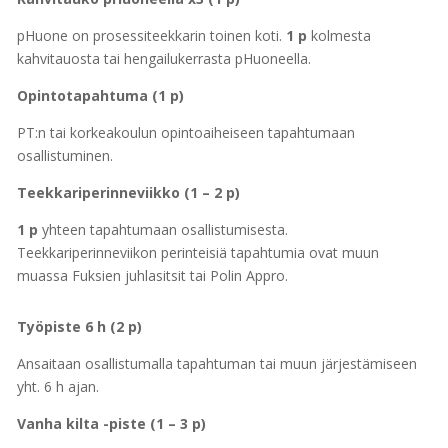
pHuone on prosessiteekkarin toinen koti.
1 p
kolmesta
kahvitauosta tai hengailukerrasta pHuoneella.
Opintotapahtuma (1 p)
PT:n tai korkeakoulun opintoaiheiseen tapahtumaan
osallistuminen.
Teekkariperinneviikko (1 – 2 p)
1 p
yhteen tapahtumaan osallistumisesta.
Teekkariperinneviikon perinteisiä tapahtumia ovat muun
muassa Fuksien juhlasitsit tai Polin Appro.
Työpiste 6 h (2 p)
Ansaitaan osallistumalla tapahtuman tai muun järjestämiseen
yht. 6 h ajan.
Vanha kilta -piste (1 – 3 p)