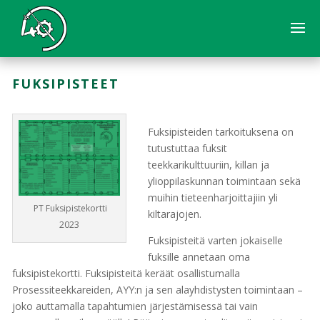
FUKSIPISTEET
Fuksipisteiden tarkoituksena on
tutustuttaa fuksit
teekkarikulttuuriin, killan ja
ylioppilaskunnan toimintaan sekä
muihin tieteenharjoittajiin yli
PT Fuksipistekortti
kiltarajojen.
2023
Fuksipisteitä varten jokaiselle
fuksille annetaan oma
fuksipistekortti. Fuksipisteitä keräät osallistumalla
Prosessiteekkareiden, AYY:n ja sen alayhdistysten toimintaan –
joko auttamalla tapahtumien järjestämisessä tai vain