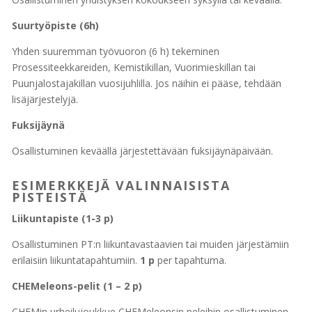
Suurtyöpiste (6h)
Yhden suuremman työvuoron (6 h) tekeminen
Prosessiteekkareiden, Kemistikillan, Vuorimieskillan tai
Puunjalostajakillan vuosijuhlilla. Jos näihin ei pääse, tehdään
lisäjärjestelyjä.
Fuksijäynä
Osallistuminen keväällä järjestettävään fuksijäynäpäivään.
ESIMERKKEJÄ VALINNAISISTA
PISTEISTÄ
Liikuntapiste (1-3 p)
Osallistuminen PT:n liikuntavastaavien tai muiden järjestämiin
erilaisiin liikuntatapahtumiin.
1 p
per tapahtuma.
CHEMeleons-pelit (1 – 2 p)
CHEMin urheilujoukkue CHEMeleonsin peleihin osallistuminen