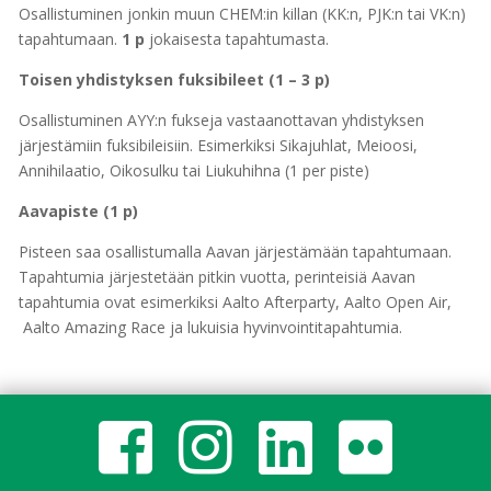
Osallistuminen jonkin muun CHEM:in killan (KK:n, PJK:n tai VK:n)
tapahtumaan.
1 p
jokaisesta tapahtumasta.
Toisen yhdistyksen fuksibileet (1 – 3 p)
Osallistuminen AYY:n fukseja vastaanottavan yhdistyksen
järjestämiin fuksibileisiin. Esimerkiksi Sikajuhlat, Meioosi,
Annihilaatio, Oikosulku tai Liukuhihna (1 per piste)
Aavapiste (1 p)
Pisteen saa osallistumalla Aavan järjestämään tapahtumaan.
Tapahtumia järjestetään pitkin vuotta, perinteisiä Aavan
tapahtumia ovat esimerkiksi Aalto Afterparty, Aalto Open Air,
Aalto Amazing Race ja lukuisia hyvinvointitapahtumia.