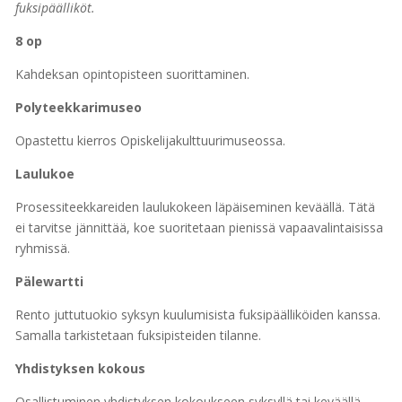
fuksipäälliköt.
8 op
Kahdeksan opintopisteen suorittaminen.
Polyteekkarimuseo
Opastettu kierros Opiskelijakulttuurimuseossa.
Laulukoe
Prosessiteekkareiden laulukokeen läpäiseminen keväällä. Tätä
ei tarvitse jännittää, koe suoritetaan pienissä vapaavalintaisissa
ryhmissä.
Pälewartti
Rento juttutuokio syksyn kuulumisista fuksipäälliköiden kanssa.
Samalla tarkistetaan fuksipisteiden tilanne.
Yhdistyksen kokous
Osallistuminen yhdistyksen kokoukseen syksyllä tai keväällä.