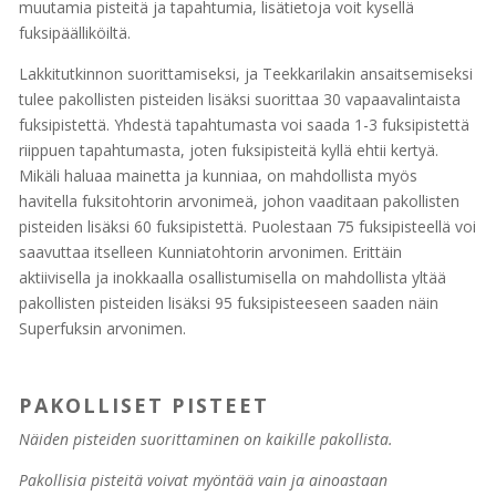
muutamia pisteitä ja tapahtumia, lisätietoja voit kysellä
fuksipäälliköiltä.
Lakkitutkinnon suorittamiseksi, ja Teekkarilakin ansaitsemiseksi
tulee pakollisten pisteiden lisäksi suorittaa 30 vapaavalintaista
fuksipistettä. Yhdestä tapahtumasta voi saada 1-3 fuksipistettä
riippuen tapahtumasta, joten fuksipisteitä kyllä ehtii kertyä.
Mikäli haluaa mainetta ja kunniaa, on mahdollista myös
havitella fuksitohtorin arvonimeä, johon vaaditaan pakollisten
pisteiden lisäksi 60 fuksipistettä. Puolestaan 75 fuksipisteellä voi
saavuttaa itselleen Kunniatohtorin arvonimen. Erittäin
aktiivisella ja inokkaalla osallistumisella on mahdollista yltää
pakollisten pisteiden lisäksi 95 fuksipisteeseen saaden näin
Superfuksin arvonimen.
PAKOLLISET PISTEET
Näiden pisteiden suorittaminen on kaikille pakollista.
Pakollisia pisteitä voivat myöntää vain ja ainoastaan