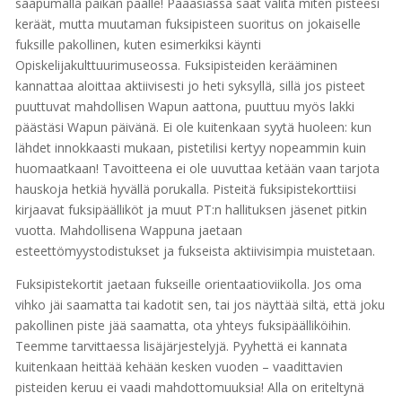
saapumalla paikan päälle! Pääasiassa saat valita miten pisteesi
keräät, mutta muutaman fuksipisteen suoritus on jokaiselle
fuksille pakollinen, kuten esimerkiksi käynti
Opiskelijakulttuurimuseossa. Fuksipisteiden kerääminen
kannattaa aloittaa aktiivisesti jo heti syksyllä, sillä jos pisteet
puuttuvat mahdollisen Wapun aattona, puuttuu myös lakki
päästäsi Wapun päivänä. Ei ole kuitenkaan syytä huoleen: kun
lähdet innokkaasti mukaan, pistetilisi kertyy nopeammin kuin
huomaatkaan! Tavoitteena ei ole uuvuttaa ketään vaan tarjota
hauskoja hetkiä hyvällä porukalla. Pisteitä fuksipistekorttiisi
kirjaavat fuksipäälliköt ja muut PT:n hallituksen jäsenet pitkin
vuotta. Mahdollisena Wappuna jaetaan
esteettömyystodistukset ja fukseista aktiivisimpia muistetaan.
Fuksipistekortit jaetaan fukseille orientaatioviikolla. Jos oma
vihko jäi saamatta tai kadotit sen, tai jos näyttää siltä, että joku
pakollinen piste jää saamatta, ota yhteys fuksipäälliköihin.
Teemme tarvittaessa lisäjärjestelyjä. Pyyhettä ei kannata
kuitenkaan heittää kehään kesken vuoden – vaadittavien
pisteiden keruu ei vaadi mahdottomuuksia! Alla on eriteltynä