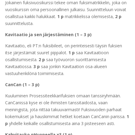
Jokainen fuksivuosikurssi tekee oman fuksimatrikkelin, joka on
vuosikurssin oma persoonallinen julkaisu. Suunnitteluun voivat
osallistua kaikki halukkaat.
1 p
matrikkelissa olemisesta,
2 p
suunnittelusta.
Kavitaatio ja sen järjestäminen (1 – 3 p)
Kavitaatio, eli PT:n fuksibileet, on perinteisesti täysin fuksien
itse järjestämät suuret pippalot.
1 p
saa Kavitaatioon
osallistumisesta.
2 p
saa työvuoron suorittamisesta
Kavitaatiossa.
3 p
saa jonkin Kavitaation osa-alueen
vastuuhenkilönä toimimisesta.
CanCan (1 – 3 p)
Kuuluminen Prosessiteekkarifuksien omaan tanssiryhmään.
CanCanissä kyse ei ole ihmisten tanssitaidosta, vaan
meiningistä, jota riittää takuuvarmasti! Fuksivuoden parhaat
kokemukset ja hauskimmat hetket koetaan CanCanin parissa.
1
p
yhdelle keikalle osallistumisesta aina 3 pisteeseen asti.
Kahvitauko pHuoneella x3 (1 p)