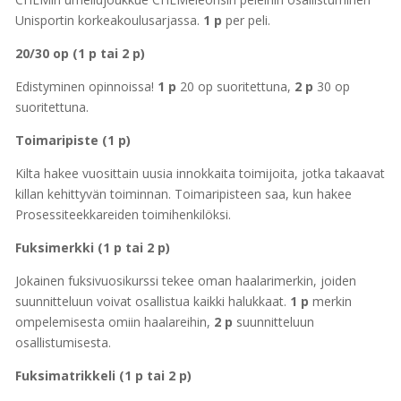
Unisportin korkeakoulusarjassa.
1 p
per peli.
20/30 op (1 p tai 2 p)
Edistyminen opinnoissa!
1 p
20 op suoritettuna,
2 p
30 op
suoritettuna.
Toimaripiste (1 p)
Kilta hakee vuosittain uusia innokkaita toimijoita, jotka takaavat
killan kehittyvän toiminnan. Toimaripisteen saa, kun hakee
Prosessiteekkareiden toimihenkilöksi.
Fuksimerkki (1 p tai 2 p)
Jokainen fuksivuosikurssi tekee oman haalarimerkin, joiden
suunnitteluun voivat osallistua kaikki halukkaat.
1 p
merkin
ompelemisesta omiin haalareihin,
2 p
suunnitteluun
osallistumisesta.
Fuksimatrikkeli (1 p tai 2 p)