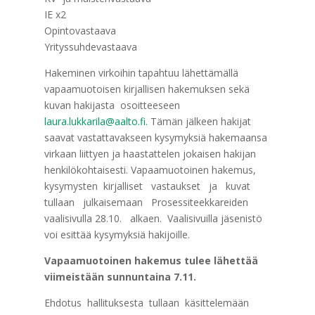
IE x2
Opintovastaava
Yrityssuhdevastaava
Hakeminen virkoihin tapahtuu lähettämällä
vapaamuotoisen kirjallisen hakemuksen sekä
kuvan hakijasta osoitteeseen
laura.lukkarila@aalto.fi.
Tämän jälkeen hakijat
saavat vastattavakseen kysymyksiä hakemaansa
virkaan liittyen ja haastattelen jokaisen hakijan
henkilökohtaisesti. Vapaamuotoinen hakemus,
kysymysten kirjalliset vastaukset ja kuvat
tullaan julkaisemaan Prosessiteekkareiden
vaalisivulla 28.10. alkaen. Vaalisivuilla jäsenistö
voi esittää kysymyksiä hakijoille.
Vapaamuotoinen hakemus tulee lähettää
viimeistään sunnuntaina 7.11.
Ehdotus hallituksesta tullaan käsittelemään