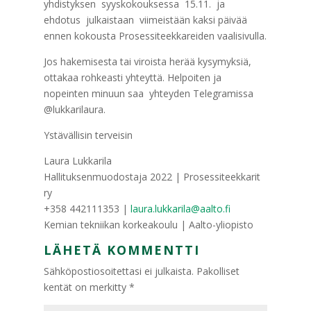
yhdistyksen syyskokouksessa 15.11. ja
ehdotus julkaistaan viimeistään kaksi päivää
ennen kokousta Prosessiteekkareiden vaalisivulla.
Jos hakemisesta tai viroista herää kysymyksiä,
ottakaa rohkeasti yhteyttä. Helpoiten ja
nopeinten minuun saa yhteyden Telegramissa
@lukkarilaura.
Ystävällisin terveisin
Laura Lukkarila
Hallituksenmuodostaja 2022 | Prosessiteekkarit
ry
+358 442111353 |
laura.lukkarila@aalto.fi
Kemian tekniikan korkeakoulu | Aalto-yliopisto
LÄHETÄ KOMMENTTI
Sähköpostiosoitettasi ei julkaista.
Pakolliset
kentät on merkitty
*