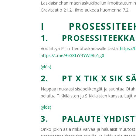
Laskiaisriehan mäenlaskukilpailun ilmoittautumine
Gravitaatio 21.2., ilmo aukeaa huomenna 7.2.
I PROSESSITEEK
1. PROSESSITEEKKA
Voit liittyä PT:n Tiedotuskanavalle tästä:
https:/
https://t.me/+rG8LiYRYWl9hZjg0
(ylös)
2. PT X TIK X SIK 
Nappaa mukaasi sisäpelikengät ja suuntaa Otahalli
pelailua TiKkiläisten ja SIKkiläisten kanssa. Laji
(ylös)
3. PALAUTE YHDIST
Onko jokin asia mikä vaivaa ja haluaisit muutost