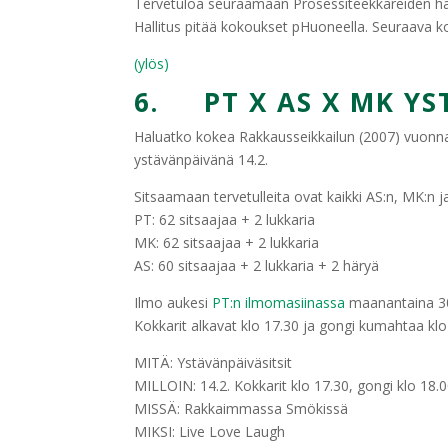
Tervetuloa seuraamaan Prosessiteekkareiden hal
Hallitus pitää kokoukset pHuoneella. Seuraava k
(ylös)
6. PT X AS X MK YST
Haluatko kokea Rakkausseikkailun (2007) vuonna
ystävänpäivänä 14.2.
Sitsaamaan tervetulleita ovat kaikki AS:n, MK:n ja
PT: 62 sitsaajaa + 2 lukkaria
MK: 62 sitsaajaa + 2 lukkaria
AS: 60 sitsaajaa + 2 lukkaria + 2 häryä
Ilmo aukesi
PT:n ilmomasiinassa
maanantaina 30.
Kokkarit alkavat klo 17.30 ja gongi kumahtaa klo
MITÄ: Ystävänpäiväsitsit
MILLOIN: 14.2. Kokkarit klo 17.30, gongi klo 18.
MISSÄ: Rakkaimmassa Smökissä
MIKSI: Live Love Laugh