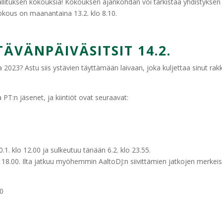
lituksen kokouksia! Kokouksen ajankohdan voi tarkistaa yhdistyksen
okous on maanantaina 13.2. klo 8.10.
ÄVÄNPÄIVÄSITSIT 14.2.
 2023? Astu siis ystävien täyttämään laivaan, joka kuljettaa sinut r
 PT:n jäsenet, ja kiintiöt ovat seuraavat:
1. klo 12.00 ja sulkeutuu tänään 6.2. klo 23.55.
 18.00. Ilta jatkuu myöhemmin AaltoDJ:n siivittämien jatkojen merkeis
00