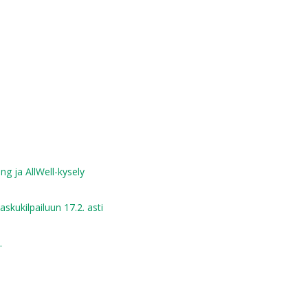
ng ja AllWell-kysely
skukilpailuun 17.2. asti
.
m