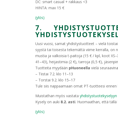
DC: smart casual + rakkaus <3
HINTA: max 15 €
(ylös)
7. YHDISTYSTUOTTE
YHDISTYSTUOTEKYSE
Uusi vuosi, samat yhdistystuotteet – vielä toistai
syystä tai toisesta tekemättä viime kerralla, on n
mustia ja valkoisia t-paitoja (15 € / kpl, koot X
41–43), heijastimia (2 €), tarroja (0,5 €), jäsenpin
Tuotteita myydään
pHuoneella
vielä seuraavina
– Tiistai 7.2. klo 11–13
– Torstai 9.2. klo 15–17
Tule siis nappaamaan omat PT-tuotteesi ennen k
Muistathan myös vastata
yhdistystuotekyselyy
Kysely on auki
8.2. asti
. Huomaathan, että tällä 
(ylös)