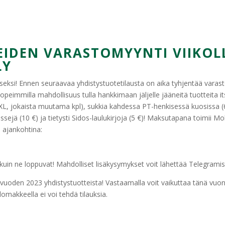
IDEN VARASTOMYYNTI VIIKOLL
LY
seksi! Ennen seuraavaa yhdistystuotetilausta on aika tyhjentää varastoj
opeimmilla mahdollisuus tulla hankkimaan jäljelle jääneitä tuotteita it
S–XL, jokaista muutama kpl), sukkia kahdessa PT-henkisessä kuosissa (6
ssejä (10 €) ja tietysti Sidos-laulukirjoja (5 €)! Maksutapana toimii Mobil
 ajankohtina:
uin ne loppuvat! Mahdolliset lisäkysymykset voit lähettää Telegrami
n
vuoden 2023 yhdistystuotteista! Vastaamalla voit vaikuttaa tänä vuonna 
lomakkeella ei voi tehdä tilauksia.