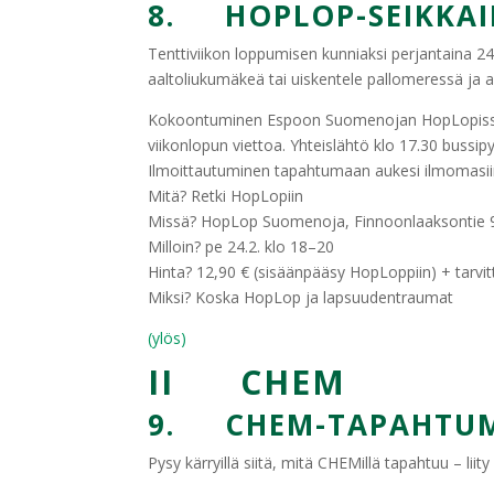
8. HOPLOP-SEIKKAIL
Tenttiviikon loppumisen kunniaksi perjantaina 24.2
aaltoliukumäkeä tai uiskentele pallomeressä ja a
Kokoontuminen Espoon Suomenojan HopLopissa klo
viikonlopun viettoa. Yhteislähtö klo 17.30 bussipys
Ilmoittautuminen tapahtumaan aukesi ilmomasiina
Mitä? Retki HopLopiin
Missä? HopLop Suomenoja, Finnoonlaaksontie 
Milloin? pe 24.2. klo 18–20
Hinta? 12,90 € (sisäänpääsy HopLoppiin) + tarv
Miksi? Koska HopLop ja lapsuudentraumat
(ylös)
II CHEM
9. CHEM-TAPAHTUM
Pysy kärryillä siitä, mitä CHEMillä tapahtuu – l