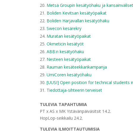
Metsä Groupin kesätyöhaku ja kansainväliset
Boliden Kevitsan kesätyöpaikat
Boliden Harjavallan kesätyöhaku
Swecon kesärekry
Muratan kesätyöpaikat
Okmeticin kesätyöt
ABB:n kesätyöhaku
Nesteen kesätyöpaikat
Rauman kesäteekkarikampanja
UmiCoren kesätyöhaku
[UUSI] Open position for technical students i
Tiedottaja-sihteerin terveiset
TULEVIA TAPAHTUMIA
PT x AS x MK Ystävänpäiväsitsit 14.2.
HopLop-seikkailu 24.2.
TULEVIA ILMOITTAUTUMISI
A