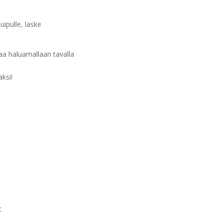
uipulle, laske
aa haluamallaan tavalla
ksi!
t