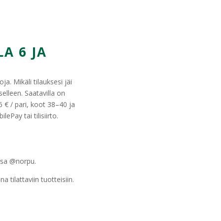
A 6 JA
a. Mikäli tilauksesi jäi
selleen. Saatavilla on
 € / pari, koot 38–40 ja
ePay tai tilisiirto.
ssa @norpu.
tilattaviin tuotteisiin.