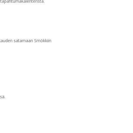
 tapahtumakalenterista.
akkauden satamaan Smökkiin
sä.