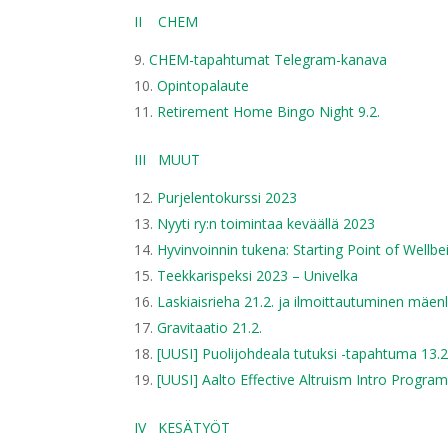
II CHEM
CHEM-tapahtumat Telegram-kanava
Opintopalaute
Retirement Home Bingo Night 9.2.
III MUUT
Purjelentokurssi 2023
Nyyti ry:n toimintaa keväällä 2023
Hyvinvoinnin tukena: Starting Point of Wellbei
Teekkarispeksi 2023 – Univelka
Laskiaisrieha 21.2. ja ilmoittautuminen mäenla
Gravitaatio 21.2.
[UUSI] Puolijohdeala tutuksi -tapahtuma 13.2
[UUSI] Aalto Effective Altruism Intro Progra
IV KESÄTYÖT