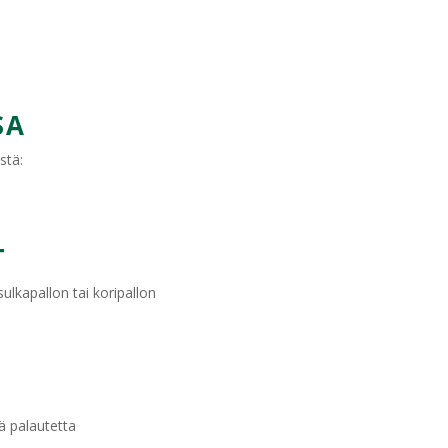
SA
stä:
T
ulkapallon tai koripallon
ä palautetta