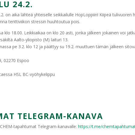
U 24.2.
. on aika lähteä yhteiselle seikkailulle HopLoppiin! Kiipeä tulivuoren h
nna tenttiviikon stressin huuhtoutua pois.
 18.00. Leikkiaikaa on klo 20 asti, jonka jälkeen jokainen voi jatk
äkiltä Aalto-yliopisto (M) laituri 13.
ssa pe 3.2. klo 12 ja päättyy su 19.2. muuttuen tämän jälkeen sitova
9, 02270 Espoo
ittaessa HSL BC-vyöhykelippu
AT TELEGRAM-KANAVA
iity CHEM-tapahtumat Telegram-kanavalle:
https://t.me/chemtapahtuma