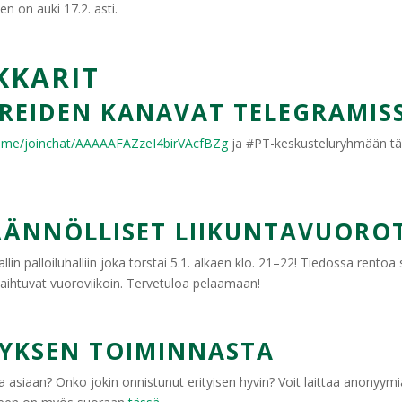
n on auki 17.2. asti.
KARIT
REIDEN KANAVAT TELEGRAMIS
/t.me/joinchat/AAAAAFAZzeI4birVAcfBZg
ja #PT-keskusteluryhmään tä
SÄÄNNÖLLISET LIIKUNTAVUORO
n palloiluhalliin joka torstai 5.1. alkaen klo. 21–22! Tiedossa rentoa s
t vaihtuvat vuoroviikoin. Tervetuloa pelaamaan!
YKSEN TOIMINNASTA
a asiaan? Onko jokin onnistunut erityisen hyvin? Voit laittaa anonyymi