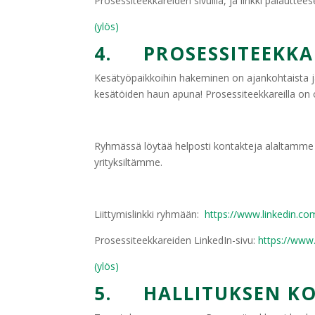
Prosessiteekkareiden sivuilla, ja linkki palautt
(ylös)
4. PROSESSITEEKKA
Kesätyöpaikkoihin hakeminen on ajankohtaista j
kesätöiden haun apuna! Prosessiteekkareilla on 
Ryhmässä löytää helposti kontakteja alaltamme 
yrityksiltämme.
Liittymislinkki ryhmään:
https://www.linkedin.c
Prosessiteekkareiden LinkedIn-sivu:
https://www
(ylös)
5. HALLITUKSEN KO