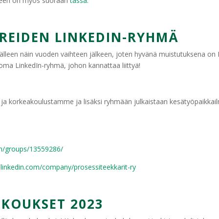
eeseen on myös suoraan
tässä.
REIDEN LINKEDIN-RYHMÄ
älleen näin vuoden vaihteen jälkeen, joten hyvänä muistutuksena on 
oma LinkedIn-ryhmä, johon kannattaa liittyä!
ja korkeakoulustamme ja lisäksi ryhmään julkaistaan kesätyöpaikka
om/groups/13559286/
.linkedin.com/company/prosessiteekkarit-ry
KOUKSET 2023