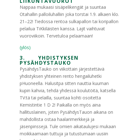
LIIKUNTAVUOROT
Nappaa mukaasi sisäpelikengät ja suuntaa
Otahallin palloiluhalliin joka torstai 1.9. alkaen klo.
21–22! Tiedossa rentoa sulkapallon tai koripallon
pelailua TiKkiläisten kanssa. Lajit vaihtuvat
vuoroviikoin. Tervetuloa pelaamaan!
(ylös)
3. YHDISTYKSEN
PYSÄHDYSTAUKO
PysähdysTauko on viikottain järjestettävä
yhdistyksen yhteinen rento hengailuhetki
pHuoneella. Halusitpa sitten nauttia kuuman
kupin kahvia, tehdä yhdessä koulutöitä, katsella
TV:tä tai pelailla, suuntaa kohti osoitetta
Kemistintie 1 D 2! Paikalla on myös aina
hallituslainen, joten PysähdysTauon aikana on
mahdollista ostaa haalarimerkkejä ja
jäsenpinssejä. Tule omien aikataulujesi mukaan
moikkaamaan tuttuja ja tutustumaan uusiin