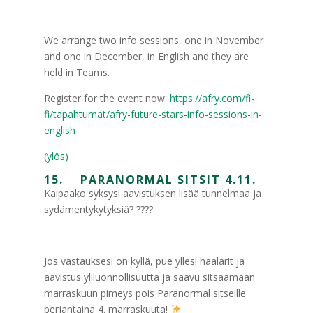
We arrange two info sessions, one in November
and one in December, in English and they are
held in Teams.
Register for the event now:
https://afry.com/fi-
fi/tapahtumat/afry-future-stars-info-sessions-in-
english
(ylös)
15. PARANORMAL SITSIT 4.11.
Kaipaako syksysi aavistuksen lisää tunnelmaa ja
sydämentykytyksiä? ????
Jos vastauksesi on kyllä, pue yllesi haalarit ja
aavistus yliluonnollisuutta ja saavu sitsaamaan
marraskuun pimeys pois Paranormal sitseille
perjantaina 4. marraskuuta!