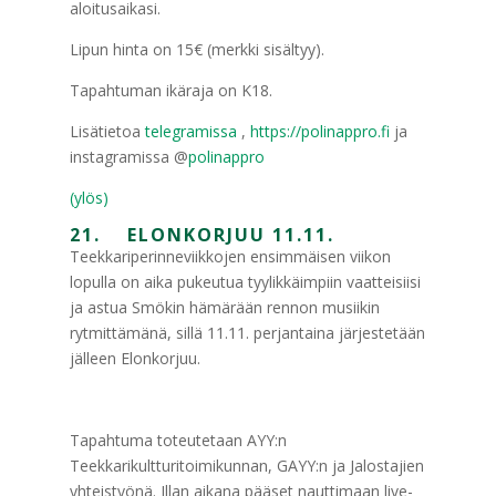
aloitusaikasi.
Lipun hinta on 15€ (merkki sisältyy).
Tapahtuman ikäraja on K18.
Lisätietoa
telegramissa
,
https://polinappro.fi
ja
instagramissa @
polinappro
(ylös)
21. ELONKORJUU 11.11.
Teekkariperinneviikkojen ensimmäisen viikon
lopulla on aika pukeutua tyylikkäimpiin vaatteisiisi
ja astua Smökin hämärään rennon musiikin
rytmittämänä, sillä 11.11. perjantaina järjestetään
jälleen Elonkorjuu.
Tapahtuma toteutetaan AYY:n
Teekkarikultturitoimikunnan, GAYY:n ja Jalostajien
yhteistyönä. Illan aikana pääset nauttimaan live-