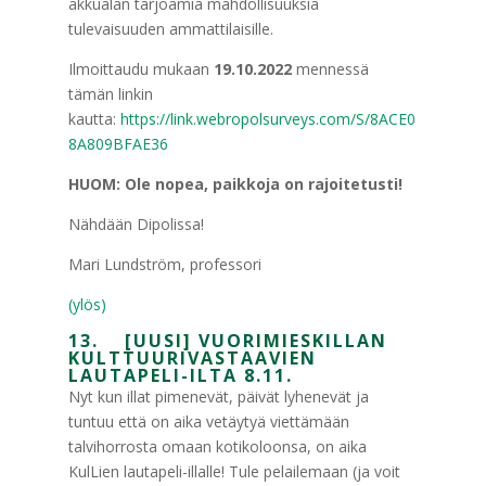
akkualan tarjoamia mahdollisuuksia
tulevaisuuden ammattilaisille.
Ilmoittaudu mukaan
19.10.2022
mennessä
tämän linkin
kautta:
https://link.webropolsurveys.com/S/8ACE0
8A809BFAE36
HUOM: Ole nopea, paikkoja on rajoitetusti!
Nähdään Dipolissa!
Mari Lundström, professori
(ylös)
13. [UUSI] VUORIMIESKILLAN
KULTTUURIVASTAAVIEN
LAUTAPELI-ILTA 8.11.
Nyt kun illat pimenevät, päivät lyhenevät ja
tuntuu että on aika vetäytyä viettämään
talvihorrosta omaan kotikoloonsa, on aika
KulLien lautapeli-illalle! Tule pelailemaan (ja voit