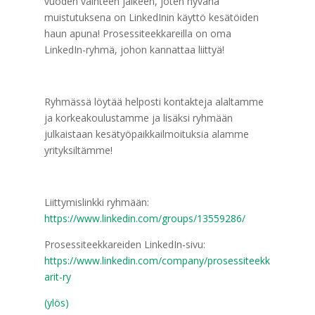
vuoden vaihteen jälkeen, joten hyvänä
muistutuksena on LinkedInin käyttö kesätöiden
haun apuna! Prosessiteekkareilla on oma
LinkedIn-ryhmä, johon kannattaa liittyä!
Ryhmässä löytää helposti kontakteja alaltamme
ja korkeakoulustamme ja lisäksi ryhmään
julkaistaan kesätyöpaikkailmoituksia alamme
yrityksiltämme!
Liittymislinkki ryhmään:
https://www.linkedin.com/groups/13559286/
Prosessiteekkareiden LinkedIn-sivu:
https://www.linkedin.com/company/prosessiteekk
arit-ry
(ylös)