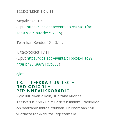
Teekkariuden Tie 6.11.
Megakroketti 7.11.
(Liput
https://kide.app/events/837e474c-1fbc-
43d0-9206-8422b5692085
)
Tekniikan Kehdot 12.-13.11.
Kiltakoitokset 17.11.
(Liput
https://kide.app/events/d1b6c454-ac28-
4f0e-b486-366f81c7c603
)
(ylös)
18. TEEKKARIUS 150 +
RADIODIODI =
PERINNEVIIKKORADIO!
Kyllä luit aivan oikein, sillä tänä vuonna
Teekkarius 150 -juhlavuoden kunniaksi Radiodiodi
on päättänyt lähteä mukaan juhlistamaan 150-
vuotiasta teekkariutta järjestämällä