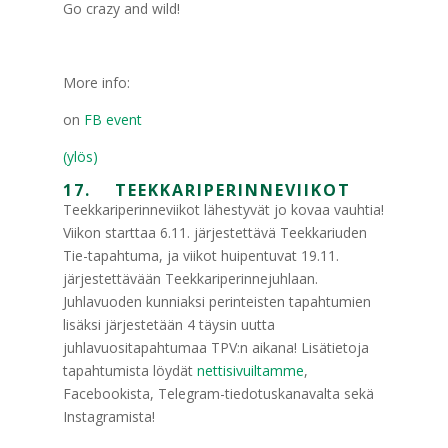
Go crazy and wild!
More info:
on
FB event
(ylös)
17. TEEKKARIPERINNEVIIKOT
Teekkariperinneviikot lähestyvät jo kovaa vauhtia!
Viikon starttaa 6.11. järjestettävä Teekkariuden
Tie-tapahtuma, ja viikot huipentuvat 19.11.
järjestettävään Teekkariperinnejuhlaan.
Juhlavuoden kunniaksi perinteisten tapahtumien
lisäksi järjestetään 4 täysin uutta
juhlavuositapahtumaa TPV:n aikana! Lisätietoja
tapahtumista löydät
nettisivuiltamme
,
Facebookista, Telegram-tiedotuskanavalta sekä
Instagramista!