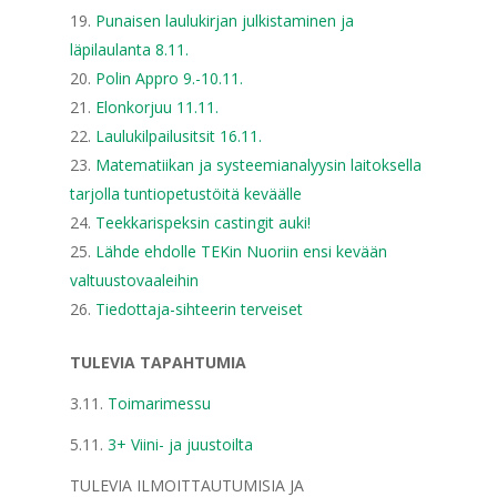
Punaisen laulukirjan julkistaminen ja
läpilaulanta 8.11.
Polin Appro 9.-10.11.
Elonkorjuu 11.11.
Laulukilpailusitsit 16.11.
Matematiikan ja systeemianalyysin laitoksella
tarjolla tuntiopetustöitä keväälle
Teekkarispeksin castingit auki!
Lähde ehdolle TEKin Nuoriin ensi kevään
valtuustovaaleihin
Tiedottaja-sihteerin terveiset
TULEVIA TAPAHTUMIA
3.11.
Toimarimessu
5.11.
3+ Viini- ja juustoilta
TULEVIA ILMOITTAUTUMISIA JA