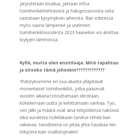
järjestetään kisailua, jaetaan infoa
toimihenkilötehtävistä ja hakuprosessista sekä
vastataan kysymyksiin aiheesta. Illan edetessä
myös sauna lämpenee ja unelmien
toimihenkilövuodesta 2023 haaveilun voi aloittaa
löylyjen lämmössä.
Kyllä, mutta olen ensitilaaja. Mitä tapahtuu
ja sitooko tämä johonkin?
????????????
Yhdistyksemme eri osa-alueita ylläpitävät
monenlaiset toimihenkilöt, jotka pääsevät
vuoden aikana toteuttamaan ideoitaan,
kokeilemaan uutta ja kehittämään vanhaa. Työ,
sen jälki ja määrä ovat aina tekijöidensä näköisiä
eikä vuodesta todellakaan tarvitse tehdä liian
vakavaa, tavoitteena on pitää yhtä hauskaa niin
tekijöinä kuin osallistujinakin!