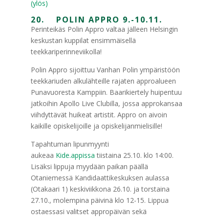
(ylös)
20. POLIN APPRO 9.-10.11.
Perinteikäs Polin Appro valtaa jälleen Helsingin
keskustan kuppilat ensimmäisellä
teekkariperinneviikolla!
Polin Appro sijoittuu Vanhan Polin ympäristöön
teekkariuden alkulähteille rajaten approalueen
Punavuoresta Kamppiin. Baarikiertely huipentuu
jatkoihin Apollo Live Clubilla, jossa approkansaa
viihdyttävät huikeat artistit. Appro on aivoin
kaikille opiskelijoille ja opiskelijanmielisille!
Tapahtuman lipunmyynti
aukeaa
Kide.appissa
tiistaina 25.10. klo 14:00.
Lisäksi lippuja myydään paikan päällä
Otaniemessä Kandidaattikeskuksen aulassa
(Otakaari 1) keskiviikkona 26.10. ja torstaina
27.10., molempina päivinä klo 12-15. Lippua
ostaessasi valitset appropäivän sekä