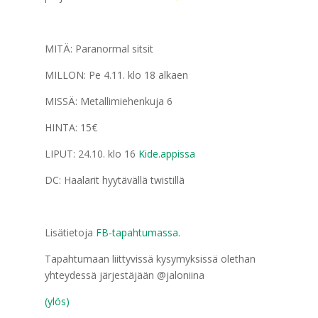
MITÄ: Paranormal sitsit
MILLON: Pe 4.11. klo 18 alkaen
MISSÄ: Metallimiehenkuja 6
HINTA: 15€
LIPUT: 24.10. klo 16
Kide.appissa
DC: Haalarit hyytävällä twistillä
Lisätietoja
FB-tapahtumassa
.
Tapahtumaan liittyvissä kysymyksissä olethan
yhteydessä järjestäjään @jaloniina
(ylös)