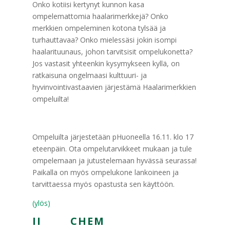
Onko kotiisi kertynyt kunnon kasa
ompelemattomia haalarimerkkejä? Onko
merkkien ompeleminen kotona tylsää ja
turhauttavaa? Onko mielessäsi jokin isompi
haalarituunaus, johon tarvitsisit ompelukonetta?
Jos vastasit yhteenkin kysymykseen kyllä, on
ratkaisuna ongelmaasi kulttuuri- ja
hyvinvointivastaavien järjestämä Haalarimerkkien
ompeluilta!
Ompeluilta järjestetään pHuoneella 16.11. klo 17
eteenpäin. Ota ompelutarvikkeet mukaan ja tule
ompelemaan ja jutustelemaan hyvässä seurassa!
Paikalla on myös ompelukone lankoineen ja
tarvittaessa myös opastusta sen käyttöön.
(ylös)
II CHEM