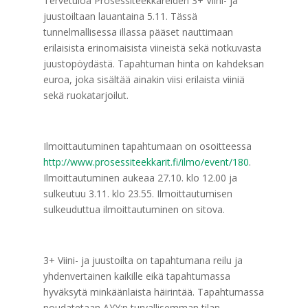
Tervetuloa Prosessiteekkareiden 3+ Viini- ja
juustoiltaan lauantaina 5.11. Tässä
tunnelmallisessa illassa pääset nauttimaan
erilaisista erinomaisista viineistä sekä notkuvasta
juustopöydästä. Tapahtuman hinta on kahdeksan
euroa, joka sisältää ainakin viisi erilaista viiniä
sekä ruokatarjoilut.
Ilmoittautuminen tapahtumaan on osoitteessa
http://www.prosessiteekkarit.fi/ilmo/event/180
.
Ilmoittautuminen aukeaa 27.10. klo 12.00 ja
sulkeutuu 3.11. klo 23.55. Ilmoittautumisen
sulkeuduttua ilmoittautuminen on sitova.
3+ Viini- ja juustoilta on tapahtumana reilu ja
yhdenvertainen kaikille eikä tapahtumassa
hyväksytä minkäänlaista häirintää. Tapahtumassa
noudatetaan AYY:n turvallisemman tilan