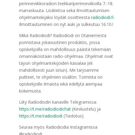
perinneviikkoradion teekkariperinneviikoilla 7.-18.
marraskuuta. Lisätietoa sekä ilmoittautumisen
ohjelmantekijäksi löydät osoitteesta
radiodiodi.fi
.
Ilmoittautuminen on nyt auki ja sulkeutuu 16.10.!
Mikä Radiodiodi? Radiodiodi on Otaniemestä
ponnistava jokavuotinen produktio, jossa
opiskelijoilla on mahdollisuus päästä tekemään
omannäköistään radio-ohjelmaa. Ohjelmat ovat
täysin ohjelmantekijöiden käsialaa (eli
mahdollisesti juuri sinun). Me tarjoamme
puitteet, te ohjelmien sisällön. Toiminta on
opiskelijoille ilmaista eikä edellytä aiempaa
kokemusta.
Liity Radiodiodin kanaville Telegramissa:
https://t.me/radiodiodichat
(Keskustelu) ja
https://t.me/radiodiodi
(Tiedotus).
Seuraa myös Radiodiodia Instagramissa
@radiodiodi.