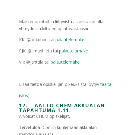
Maisteriopintoihin liittyvistä asioista voi olla
yhteydessä kiltojen opintovastaaviin:
KK: @pikkuhart tai
palautelomake
PJK: @ilmarihieta tai
palautelomake
VK: @Janttila tai
palautelomake
Lisää tietoa opiskelijan oikeuksista löytyy
täältä
.
(ylös)
12. AALTO CHEM AKKUALAN
TAPAHTUMA 1.11.
Arvoisat CHEM opiskelijat,
Tervetuloa Dipoliin kuulemaan akkualan
mahdollisuuksista: