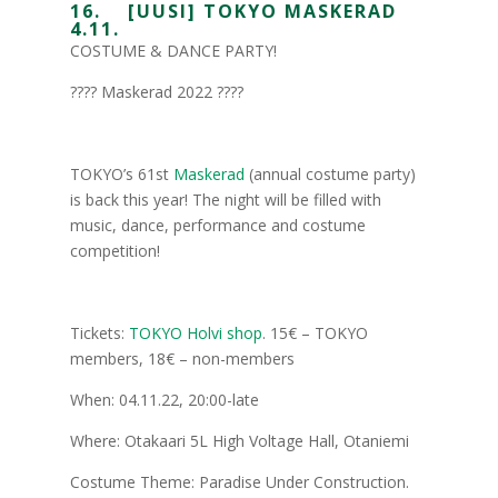
16. [UUSI] TOKYO MASKERAD
4.11.
COSTUME & DANCE PARTY!
???? Maskerad 2022 ????
TOKYO’s 61st
Maskerad
(annual costume party)
is back this year! The night will be filled with
music, dance, performance and costume
competition!
Tickets:
TOKYO Holvi shop
. 15€ – TOKYO
members, 18€ – non-members
When: 04.11.22, 20:00-late
Where: Otakaari 5L High Voltage Hall, Otaniemi
Costume Theme: Paradise Under Construction.