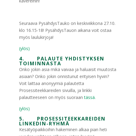
kavereihin!
Seuraava PysähdysTauko on keskiviikkona 27.10.
klo 16.15-18! PysähdysTauon aikana voit ostaa
myös laulukirjoja!
(ylös)
4. PALAUTE YHDISTYKSEN
TOIMINNASTA
Onko jokin asia mikä vaivaa ja haluaisit muutosta
asiaan? Onko jokin onnistunut erityisen hyvin?
Voit laittaa anonyymiä palautetta
Prosessiteekkareiden sivuilla, ja linkki
palautteeseen on myös suoraan
tässä.
(ylös)
5. PROSESSITEEKKAREIDEN
LINKEDIN-RYHMÄ
Kesätyöpaikkoihin hakeminen alkaa pian heti