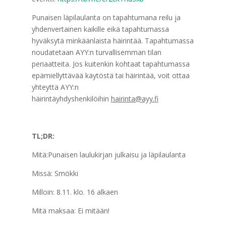
Punaisen läpilaulanta on tapahtumana reilu ja
yhdenvertainen kaikille eikä tapahtumassa
hyväksytä minkäänlaista häirintää. Tapahtumassa
noudatetaan AYY:n turvallisemman tilan
periaatteita. Jos kuitenkin kohtaat tapahtumassa
epämiellyttävää käytöstä tai häirintää, voit ottaa
yhteyttä AYY:n
häirintäyhdyshenkilöihin
hairinta@ayy.fi
TL;DR:
Mitä:Punaisen laulukirjan julkaisu ja läpilaulanta
Missä: Smökki
Milloin: 8.11. klo. 16 alkaen
Mitä maksaa: Ei mitään!