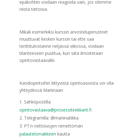
epäkohtiin voidaan reagoida vain, jos olemme
niistä tietoisia.
Mikäli esimerkiksi kurssin arvosteluperusteet
muuttuvat kesken kurssin tai ette saa
tenttitulostanne neljässä viikossa, voidaan
tilanteeseen puuttua, kun siitä ilmoitetaan
opintovastaavalle.
Kandiopintoihin liittyvistä opintoasioista voi olla
yhteydessä Mariinaan:
Sähköpostilla:
opintovastaava@prosessiteekkarit.fi
Telegramilla: @mariinatikka
PT:n nettisivujen nimettömän
palautelomakkeen
kautta