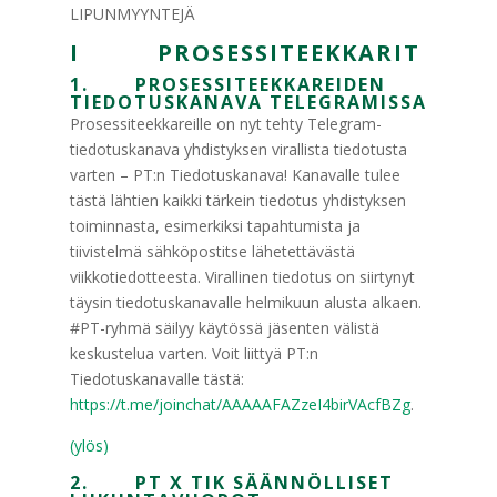
LIPUNMYYNTEJÄ
I PROSESSITEEKKARIT
1. PROSESSITEEKKAREIDEN
TIEDOTUSKANAVA TELEGRAMISSA
Prosessiteekkareille on nyt tehty Telegram-
tiedotuskanava yhdistyksen virallista tiedotusta
varten – PT:n Tiedotuskanava! Kanavalle tulee
tästä lähtien kaikki tärkein tiedotus yhdistyksen
toiminnasta, esimerkiksi tapahtumista ja
tiivistelmä sähköpostitse lähetettävästä
viikkotiedotteesta. Virallinen tiedotus on siirtynyt
täysin tiedotuskanavalle helmikuun alusta alkaen.
#PT-ryhmä säilyy käytössä jäsenten välistä
keskustelua varten. Voit liittyä PT:n
Tiedotuskanavalle tästä:
https://t.me/joinchat/AAAAAFAZzeI4birVAcfBZg
.
(ylös)
2. PT X TIK SÄÄNNÖLLISET