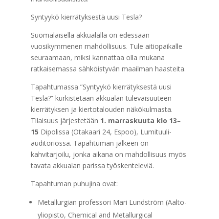
Syntyykö kierrätyksestä uusi Tesla?
Suomalaisella akkualalla on edessään
vuosikymmenen mahdollisuus. Tule aitiopaikalle
seuraamaan, miksi kannattaa olla mukana
ratkaisemassa sähköistyvän maailman haasteita.
Tapahtumassa ”Syntyykö kierrätyksestä uusi
Tesla?” kurkistetaan akkualan tulevaisuuteen
kierrätyksen ja kiertotalouden näkökulmasta.
Tilaisuus järjestetään
1. marraskuuta klo 13–
15
Dipolissa (Otakaari 24, Espoo), Lumituuli-
auditoriossa. Tapahtuman jälkeen on
kahvitarjoilu, jonka aikana on mahdollisuus myös
tavata akkualan parissa työskenteleviä.
Tapahtuman puhujina ovat:
Metallurgian professori Mari Lundström (Aalto-
yliopisto, Chemical and Metallurgical