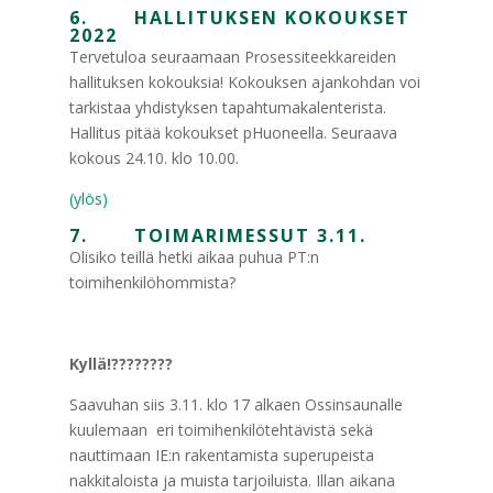
6. HALLITUKSEN KOKOUKSET
2022
Tervetuloa seuraamaan Prosessiteekkareiden
hallituksen kokouksia! Kokouksen ajankohdan voi
tarkistaa yhdistyksen tapahtumakalenterista.
Hallitus pitää kokoukset pHuoneella. Seuraava
kokous 24.10. klo 10.00.
(ylös)
7. TOIMARIMESSUT 3.11.
Olisiko teillä hetki aikaa puhua PT:n
toimihenkilöhommista?
Kyllä!
????????
Saavuhan siis 3.11. klo 17 alkaen Ossinsaunalle
kuulemaan eri toimihenkilötehtävistä sekä
nauttimaan IE:n rakentamista superupeista
nakkitaloista ja muista tarjoiluista. Illan aikana