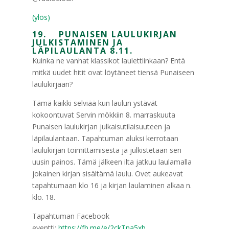
(ylös)
19. PUNAISEN LAULUKIRJAN
JULKISTAMINEN JA
LÄPILAULANTA 8.11.
Kuinka ne vanhat klassikot laulettiinkaan? Entä
mitkä uudet hitit ovat löytäneet tiensä Punaiseen
laulukirjaan?
Tämä kaikki selviää kun laulun ystävät
kokoontuvat Servin mökkiin 8. marraskuuta
Punaisen laulukirjan julkaisutilaisuuteen ja
läpilaulantaan. Tapahtuman aluksi kerrotaan
laulukirjan toimittamisesta ja julkistetaan sen
uusin painos. Tämä jälkeen ilta jatkuu laulamalla
jokainen kirjan sisältämä laulu. Ovet aukeavat
tapahtumaan klo 16 ja kirjan laulaminen alkaa n.
klo. 18.
Tapahtuman Facebook
eventti:
https://fb.me/e/2ckTna5xb