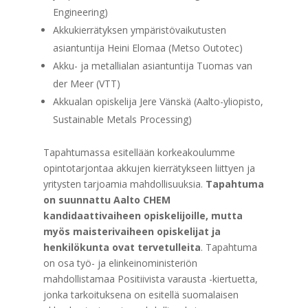
Engineering)
Akkukierrätyksen ympäristövaikutusten
asiantuntija Heini Elomaa (Metso Outotec)
Akku- ja metallialan asiantuntija Tuomas van
der Meer (VTT)
Akkualan opiskelija Jere Vänskä (Aalto-yliopisto,
Sustainable Metals Processing)
Tapahtumassa esitellään korkeakoulumme
opintotarjontaa akkujen kierrätykseen liittyen ja
yritysten tarjoamia mahdollisuuksia.
Tapahtuma
on suunnattu Aalto CHEM
kandidaattivaiheen opiskelijoille, mutta
myös maisterivaiheen opiskelijat ja
henkilökunta ovat tervetulleita
. Tapahtuma
on osa työ- ja elinkeinoministeriön
mahdollistamaa Positiivista varausta -kiertuetta,
jonka tarkoituksena on esitellä suomalaisen