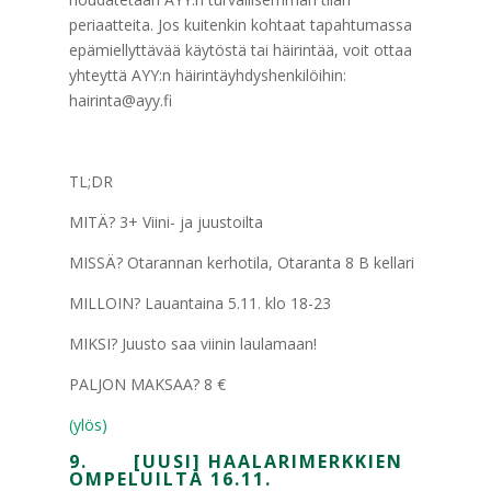
periaatteita. Jos kuitenkin kohtaat tapahtumassa
epämiellyttävää käytöstä tai häirintää, voit ottaa
yhteyttä AYY:n häirintäyhdyshenkilöihin:
hairinta@ayy.fi
TL;DR
MITÄ? 3+ Viini- ja juustoilta
MISSÄ? Otarannan kerhotila, Otaranta 8 B kellari
MILLOIN? Lauantaina 5.11. klo 18-23
MIKSI? Juusto saa viinin laulamaan!
PALJON MAKSAA? 8 €
(ylös)
9. [UUSI] HAALARIMERKKIEN
OMPELUILTA 16.11.