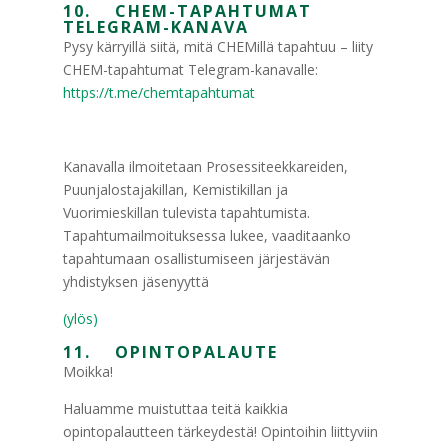
10. CHEM-TAPAHTUMAT
TELEGRAM-KANAVA
Pysy kärryillä siitä, mitä CHEMillä tapahtuu – liity
CHEM-tapahtumat Telegram-kanavalle:
https://t.me/chemtapahtumat
Kanavalla ilmoitetaan Prosessiteekkareiden,
Puunjalostajakillan, Kemistikillan ja
Vuorimieskillan tulevista tapahtumista.
Tapahtumailmoituksessa lukee, vaaditaanko
tapahtumaan osallistumiseen järjestävän
yhdistyksen jäsenyyttä
(ylös)
11. OPINTOPALAUTE
Moikka!
Haluamme muistuttaa teitä kaikkia
opintopalautteen tärkeydestä! Opintoihin liittyviin