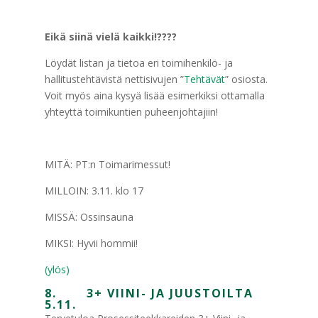
Eikä siinä vielä kaikki!
????
Löydät listan ja tietoa eri toimihenkilö- ja
hallitustehtävistä nettisivujen ”
Tehtävät
” osiosta.
Voit myös aina kysyä lisää esimerkiksi ottamalla
yhteyttä toimikuntien puheenjohtajiin!
MITÄ: PT:n Toimarimessut!
MILLOIN: 3.11. klo 17
MISSÄ: Ossinsauna
MIKSI: Hyvii hommii!
(ylös)
8. 3+ VIINI- JA JUUSTOILTA
5.11.