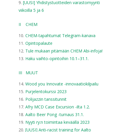
[UUSI] Yhdistystuotteiden varastomyynti
viikoilla 5 ja 6
II CHEM
CHEM-tapahtumat Telegram-kanava
Opintopalaute
Tule mukaan pitämään CHEM Abi-infoja!
Haku vaihto-opintoihin 10.1–31.1.
III MUUT
Wood you Innovate -innovaatiokilpailu
Purjelentokurssi 2023
Polijazzin tanssitunnit
Afry MCD Case Excursion -ilta 1.2.
Aalto Beer Pong -turnaus 31.1.
Nyyti ry:n toimintaa keväällä 2023
[UUSI] Anti-racist training for Aalto