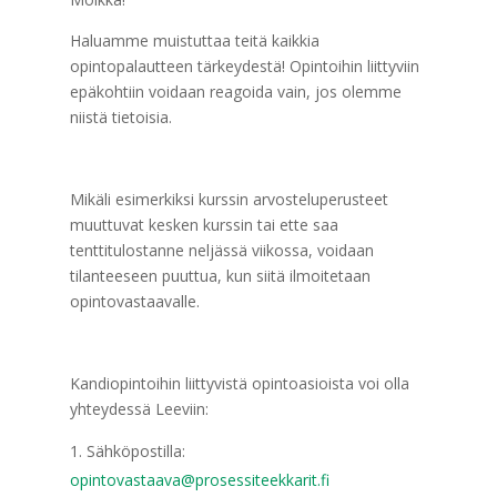
Haluamme muistuttaa teitä kaikkia
opintopalautteen tärkeydestä! Opintoihin liittyviin
epäkohtiin voidaan reagoida vain, jos olemme
niistä tietoisia.
Mikäli esimerkiksi kurssin arvosteluperusteet
muuttuvat kesken kurssin tai ette saa
tenttitulostanne neljässä viikossa, voidaan
tilanteeseen puuttua, kun siitä ilmoitetaan
opintovastaavalle.
Kandiopintoihin liittyvistä opintoasioista voi olla
yhteydessä Leeviin:
Sähköpostilla:
opintovastaava@prosessiteekkarit.fi