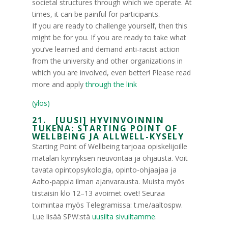
societal structures through which we operate. At
times, it can be painful for participants.
If you are ready to challenge yourself, then this
might be for you. If you are ready to take what
you’ve learned and demand anti-racist action
from the university and other organizations in
which you are involved, even better! Please read
more and apply
through the link
(ylös)
21. [UUSI] HYVINVOINNIN
TUKENA: STARTING POINT OF
WELLBEING JA ALLWELL-KYSELY
Starting Point of Wellbeing tarjoaa opiskelijoille
matalan kynnyksen neuvontaa ja ohjausta. Voit
tavata opintopsykologia, opinto-ohjaajaa ja
Aalto-pappia ilman ajanvarausta. Muista myös
tiistaisin klo 12–13 avoimet ovet! Seuraa
toimintaa myös Telegramissa: t.me/aaltospw.
Lue lisää SPW:stä
uusilta sivuiltamme
.