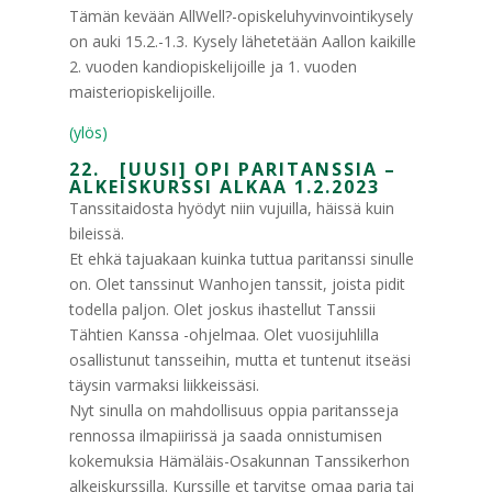
Tämän kevään AllWell?-opiskeluhyvinvointikysely
on auki 15.2.-1.3. Kysely lähetetään Aallon kaikille
2. vuoden kandiopiskelijoille ja 1. vuoden
maisteriopiskelijoille.
(ylös)
22. [UUSI] OPI PARITANSSIA –
ALKEISKURSSI ALKAA 1.2.2023
Tanssitaidosta hyödyt niin vujuilla, häissä kuin
bileissä.
Et ehkä tajuakaan kuinka tuttua paritanssi sinulle
on. Olet tanssinut Wanhojen tanssit, joista pidit
todella paljon. Olet joskus ihastellut Tanssii
Tähtien Kanssa -ohjelmaa. Olet vuosijuhlilla
osallistunut tansseihin, mutta et tuntenut itseäsi
täysin varmaksi liikkeissäsi.
Nyt sinulla on mahdollisuus oppia paritansseja
rennossa ilmapiirissä ja saada onnistumisen
kokemuksia Hämäläis-Osakunnan Tanssikerhon
alkeiskurssilla. Kurssille et tarvitse omaa paria tai