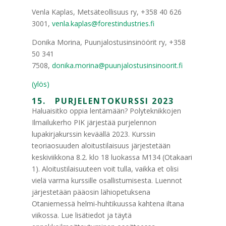
Venla Kaplas, Metsäteollisuus ry, +358 40 626
3001,
venla.kaplas@forestindustries.fi
Donika Morina, Puunjalostusinsinöörit ry, +358
50 341
7508,
donika.morina@puunjalostusinsinoorit.fi
(ylös)
15. PURJELENTOKURSSI 2023
Haluaisitko oppia lentämään? Polyteknikkojen
Ilmailukerho PIK järjestää purjelennon
lupakirjakurssin keväällä 2023. Kurssin
teoriaosuuden aloitustilaisuus järjestetään
keskiviikkona 8.2. klo 18 luokassa M134 (Otakaari
1). Aloitustilaisuuteen voit tulla, vaikka et olisi
vielä varma kurssille osallistumisesta. Luennot
järjestetään pääosin lähiopetuksena
Otaniemessä helmi-huhtikuussa kahtena iltana
viikossa. Lue lisätiedot ja täytä