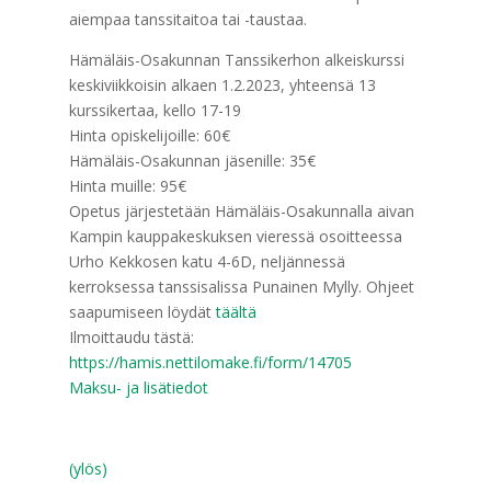
aiempaa tanssitaitoa tai -taustaa.
Hämäläis-Osakunnan Tanssikerhon alkeiskurssi
keskiviikkoisin alkaen 1.2.2023, yhteensä 13
kurssikertaa, kello 17-19
Hinta opiskelijoille: 60€
Hämäläis-Osakunnan jäsenille: 35€
Hinta muille: 95€
Opetus järjestetään Hämäläis-Osakunnalla aivan
Kampin kauppakeskuksen vieressä osoitteessa
Urho Kekkosen katu 4-6D, neljännessä
kerroksessa tanssisalissa Punainen Mylly. Ohjeet
saapumiseen löydät
täältä
Ilmoittaudu tästä:
https://hamis.nettilomake.fi/form/14705
Maksu- ja lisätiedot
(ylös)