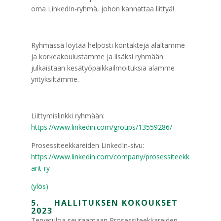
oma LinkedIn-ryhmä, johon kannattaa liittyä!
Ryhmässä löytää helposti kontakteja alaltamme
ja korkeakoulustamme ja lisäksi ryhmään
julkaistaan kesätyöpaikkailmoituksia alamme
yrityksiltämme.
Liittymislinkki ryhmään:
https://www.linkedin.com/groups/13559286/
Prosessiteekkareiden LinkedIn-sivu:
https://www.linkedin.com/company/prosessiteekk
arit-ry
(ylös)
5. HALLITUKSEN KOKOUKSET
2023
Tervetuloa seuraamaan Prosessiteekkareiden