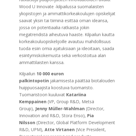
Wood U Innovate -kilpailussa suomalaisten
yliopistojen ja ammattikorkeakoulujen opiskelijat
saavat yksin tai tiiminä esittää oman ideansa,
jossa on potentiaalia ratkaista jokin
megatrendistä aiheutuva haaste. Kilpailun kautta
korkeakouluopiskelijoille avautuu mahdollisuus
tuoda esiin omia ajatuksiaan ja ideoitaan, saada
esiintymiskokemusta sekä verkostoitua alan
ammattilaisten kanssa.
Kilpailun
10 000 euron
palkintopotin
jakamisesta päättää biotalouden
huippuosaajista koostuva tuomaristo.
Tuomaristoon kuuluvat
Katariina
Kemppainen
(VP, Group R&D, Metsä
Group),
Jenny Müller-Wahlman
(Director,
Innovation and R&D, Stora Enso),
Pia
Nilsson
(Director, Global Platform Development
R&D, UPM),
Atte Virtanen
(Vice President,