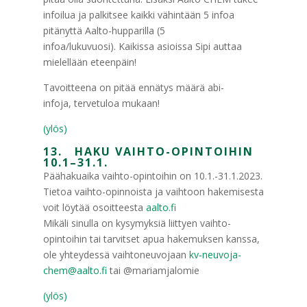
infoilua ja palkitsee kaikki vähintään 5 infoa
pitänyttä Aalto-hupparilla (5
infoa/lukuvuosi). Kaikissa asioissa Sipi auttaa
mielellään eteenpäin!
Tavoitteena on pitää ennätys määrä abi-
infoja, tervetuloa mukaan!
(ylös)
13. HAKU VAIHTO-OPINTOIHIN
10.1–31.1.
Päähakuaika vaihto-opintoihin on 10.1.-31.1.2023.
Tietoa vaihto-opinnoista ja vaihtoon hakemisesta
voit löytää osoitteesta
aalto.fi
Mikäli sinulla on kysymyksiä liittyen vaihto-
opintoihin tai tarvitset apua hakemuksen kanssa,
ole yhteydessä vaihtoneuvojaan
kv-neuvoja-
chem@aalto.fi
tai @mariamjalomie
(ylös)