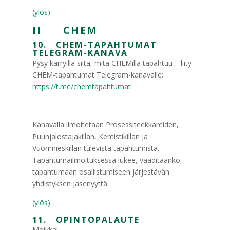
(ylös)
II CHEM
10. CHEM-TAPAHTUMAT
TELEGRAM-KANAVA
Pysy kärryillä siitä, mitä CHEMillä tapahtuu – liity
CHEM-tapahtumat Telegram-kanavalle:
https://t.me/chemtapahtumat
Kanavalla ilmoitetaan Prosessiteekkareiden,
Puunjalostajakillan, Kemistikillan ja
Vuorimieskillan tulevista tapahtumista.
Tapahtumailmoituksessa lukee, vaaditaanko
tapahtumaan osallistumiseen järjestävän
yhdistyksen jäsenyyttä.
(ylös)
11. OPINTOPALAUTE
Moikka!