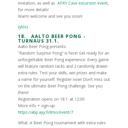
invitation, as well as
AFRY Case excursion event
,
for more details!
Warm welcome and see you soon!
(ylös)
18. AALTO BEER PONG -
TURNAUS 31.1.
Aalto Beer Pong presents:
”Random Surprise Pong” is here! Get ready for an
unforgettable Beer Pong experience. Every game
will feature random racks and 2 randomly drawn
extra rules. Test your skills, win prizes and make
a name for yourself. Register now! Don’t miss out
on the ultimate Beer Pong challenge. See you
there!
Registration opens on 18.1. at 12:00
More info + sign-up:
https://abp.ayy.fi/ilmo/event/7
What: A Beer Pong tournament with extra rules