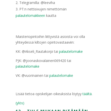
Telegramilla: @leeviha
PT:n nettisivujen nimettömän
palautelomakkeen
kautta
Maisteriopintoihin liittyvistä asioista voi olla
yhteydessä kiltojen opintovastaaviin:
KK: @Akseli_Rautakorpi tai
palautelomake
PJK: @joonaskovalainen069420 tai
palautelomake
VK: @vuorinainen tai
palautelomake
Lisää tietoa opiskelijan oikeuksista löytyy
täältä
.
(ylös)