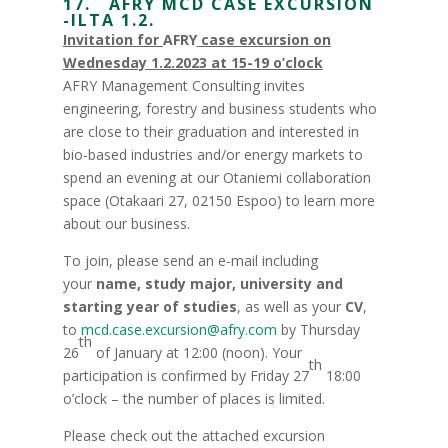
17. AFRY MCD CASE EXCURSION
-ILTA 1.2.
Invitation for
AFRY
case excursion on
Wednesday 1.2.2023 at 15-19 o’clock
AFRY Management Consulting invites
engineering, forestry and business students who
are close to their graduation and interested in
bio-based industries and/or energy markets to
spend an evening at our Otaniemi collaboration
space (Otakaari 27, 02150 Espoo) to learn more
about our business.
To join, please send an e-mail including
your
name, study major, university and
starting year of studies
, as well as your
CV
,
to
mcd.case.excursion@afry.com
by Thursday
th
26
of January at 12:00 (noon). Your
th
participation is confirmed by Friday 27
18:00
o’clock – the number of places is limited.
Please check out the attached excursion