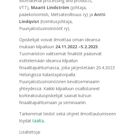
Biomaterial processing and products,
VTT),
Maarit Lindström
(johtaja,
pääekonomisti, Metsäteollisuus ry) ja
Antti
Lindqvist
(toimitusjohtaja,
Puunjalostusinsinöörit ry).
Opiskelijat voivat ilmoittaa oman ideansa
mukaan kilpailuun
24.11.2022 –5.2.2023
.
Tuomariston valitsemat finalistit pääsevät
esittelemään ideansa kilpailun
finaalitapahtumassa, joka järjestetään 20.4.2023
Helsingissä Kalastajatorpalla
Puunjalostusinsinöörien kevätseminaarin
yhteydessä. Kaikki kilpailuun osallistuneet
korkeakouluopiskelijat saavat kutsun
finaalitapahtumaan ja seminaariin.
Tarkemmat tiedot sekä ohjeet ilmoittautumiseen
löydät
täältä
.
Lisätietoja: