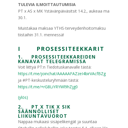
TULEVIA ILMOITTAUTUMISI
A
PT x AS x MK Ystävänpäiväsitsit 14.2., aukeaa ma
30.1.
Muistakaa maksaa YTHS-terveydenhoitomaksu
tiistaihin 31.1. mennessä!
I PROSESSITEEKKARIT
1. PROSESSITEEKKAREIDEN
KANAVAT TELEGRAMISSA
Voit liittyä PT:n Tiedotuskanavalle tästä:
https://t.me/joinchat/AAAAAFAZzeI4birVAcfBZg
ja #PT-keskusteluryhmään tästä:
https://t.me/+rG8LiYRYWl9hZjg0
(ylös)
2. PT X TIK X SIK
SÄÄNNÖLLISET
LIIKUNTAVUOROT
Nappaa mukaasi sisäpelikengät ja suuntaa