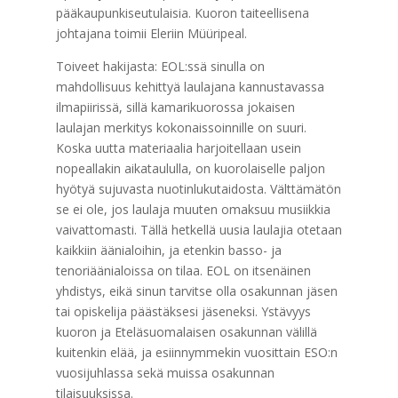
pääkaupunkiseutulaisia. Kuoron taiteellisena
johtajana toimii Eleriin Müüripeal.
Toiveet hakijasta: EOL:ssä sinulla on
mahdollisuus kehittyä laulajana kannustavassa
ilmapiirissä, sillä kamarikuorossa jokaisen
laulajan merkitys kokonaissoinnille on suuri.
Koska uutta materiaalia harjoitellaan usein
nopeallakin aikataululla, on kuorolaiselle paljon
hyötyä sujuvasta nuotinlukutaidosta. Välttämätön
se ei ole, jos laulaja muuten omaksuu musiikkia
vaivattomasti. Tällä hetkellä uusia laulajia otetaan
kaikkiin äänialoihin, ja etenkin basso- ja
tenoriäänialoissa on tilaa. EOL on itsenäinen
yhdistys, eikä sinun tarvitse olla osakunnan jäsen
tai opiskelija päästäksesi jäseneksi. Ystävyys
kuoron ja Eteläsuomalaisen osakunnan välillä
kuitenkin elää, ja esiinnymmekin vuosittain ESO:n
vuosijuhlassa sekä muissa osakunnan
tilaisuuksissa.