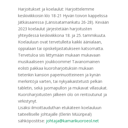
Harjoitukset ja koelaulut: Harjoittelemme
keskiviikkoisin klo 18-21 Hyvän toivon kappelissa
Jätkäsaaressa (Länsisatamankatu 26-28). Kevään
2023 koelaulut järjestetään harjoitusten
yhteydessä keskiviikkona 18. ja 25. tammikuuta.
Koelauluun ovat tervetulleita kaikki äänialaan,
oppialaan tai opiskelijastatukseen katsomatta.
Tervetuloa siis liittymään mukaan mukavaan
musikaaliseen joukkoomme! Tavanomainen
eolisti pakkaa kuoroharjoituksiin mukaan
tietenkin kansion paperinuotteineen ja kynän
merkintöjä varten, tai nykyaikaistetusti pelkän
tabletin, sekä juomapullon ja mukavat villasukat.
Kuoroharjoitusten jälkeen olo on rentoutunut ja
virkistynyt.
Lisäksi ilmoittauduthan etukäteen koelauluun
taiteelliselle johtajalle (Eleriin Müüripeal)
sähköpostitse:
johtaja@kamarikuoroeol.net