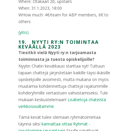
Where: Otakaari 20, upstairs
When: 31.1.2023, 18:00
WHow much: 4€/team for ABP members, 6€ to
others
(ylös)
19. NYYTI RY:N TOIMINTAA
KEVÄÄLLÄ 2023
Tiesitkö vielä Nyyti ry:n tarjoamasta
toiminnasta ja tuesta opiskelijoille?
Nyytin Chatin kevätkausi starttaa nyt! Tuttuun
tapaan chattejä järjestetään kaikille täysi-ikäisille
opiskelijoille avoimesti, mutta mukana on myös
muutamia kohdennettuja chattejä rajatummille
kohderyhmille vertaistuen vahvistamiseksi. Tule
mukaan keskustelemaan!
Lisätietoja chateistä
verkkosivuiltamme.
Tämä kevät tulee olemaan ryhmätoimintaa
täynnä siksi
kannattaa ottaa Ryhmät -
sivustomme seurantaan
! Sivulle päivittyvät