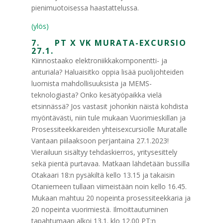
pienimuotoisessa haastattelussa.
(ylös)
7. PT X VK MURATA-EXCURSIO
27.1.
Kiinnostaako elektroniikkakomponentti- ja
anturiala? Haluaisitko oppia lisää puolijohteiden
luomista mahdollisuuksista ja MEMS-
teknologiasta? Onko kesätyöpaikka vielä
etsinnässä? Jos vastasit johonkin näistä kohdista
myöntävästi, niin tule mukaan Vuorimieskillan ja
Prosessiteekkareiden yhteisexcursiolle Muratalle
Vantaan piilaaksoon perjantaina 27.1.2023!
Vierailuun sisältyy tehdaskierros, yritysesittely
sekä pientä purtavaa. Matkaan lähdetään bussilla
Otakaari 18:n pysäkiltä kello 13.15 ja takaisin
Otaniemeen tullaan viimeistään noin kello 16.45.
Mukaan mahtuu 20 nopeinta prosessiteekkaria ja
20 nopeinta vuorimiestä. Ilmoittautuminen
tapahtumaan alkoi 13.1. klo 12.00 PT:n