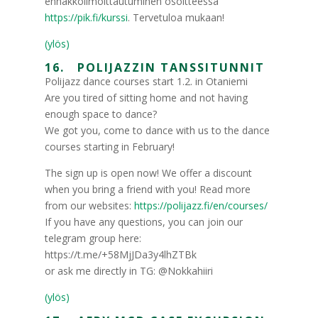
ennakkoilmoittautuminen osoitteessa
https://pik.fi/kurssi
. Tervetuloa mukaan!
(ylös)
16. POLIJAZZIN TANSSITUNNIT
Polijazz dance courses start 1.2. in Otaniemi
Are you tired of sitting home and not having
enough space to dance?
We got you, come to dance with us to the dance
courses starting in February!
The sign up is open now! We offer a discount
when you bring a friend with you! Read more
from our websites:
https://polijazz.fi/en/courses/
If you have any questions, you can join our
telegram group here:
https://t.me/+58MjJDa3y4lhZTBk
or ask me directly in TG: @Nokkahiiri
(ylös)