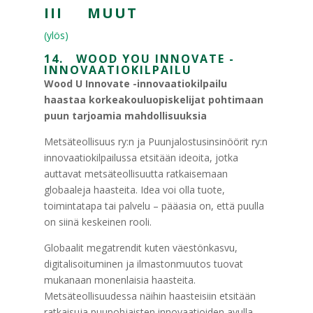
III MUUT
(ylös)
14. WOOD YOU INNOVATE -
INNOVAATIOKILPAILU
Wood U Innovate -innovaatiokilpailu
haastaa korkeakouluopiskelijat pohtimaan
puun tarjoamia mahdollisuuksia
Metsäteollisuus ry:n ja Puunjalostusinsinöörit ry:n
innovaatiokilpailussa etsitään ideoita, jotka
auttavat metsäteollisuutta ratkaisemaan
globaaleja haasteita. Idea voi olla tuote,
toimintatapa tai palvelu – pääasia on, että puulla
on siinä keskeinen rooli.
Globaalit megatrendit kuten väestönkasvu,
digitalisoituminen ja ilmastonmuutos tuovat
mukanaan monenlaisia haasteita.
Metsäteollisuudessa näihin haasteisiin etsitään
ratkaisuja puupohjaisten innovaatioiden avulla.