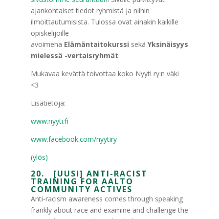
ajankohtaiset tiedot ryhmistä ja niihin
ilmoittautumisista. Tulossa ovat ainakin kaikille
opiskelijoille
avoimena
Elämäntaitokurssi
sekä
Yksinäisyys
mielessä -vertaisryhmät
.
Mukavaa kevättä toivottaa koko Nyyti ry:n väki
<3
Lisätietoja:
www.nyyti.fi
www.facebook.com/nyytiry
(ylös)
20. [UUSI] ANTI-RACIST
TRAINING FOR AALTO
COMMUNITY ACTIVES
Anti-racism awareness comes through speaking
frankly about race and examine and challenge the