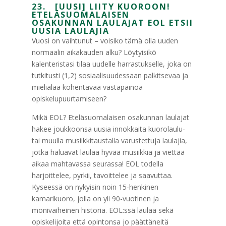
23. [UUSI] LIITY KUOROON!
ETELÄSUOMALAISEN
OSAKUNNAN LAULAJAT EOL ETSII
UUSIA LAULAJIA
Vuosi on vaihtunut – voisiko tämä olla uuden
normaalin aikakauden alku? Löytyisikö
kalenteristasi tilaa uudelle harrastukselle, joka on
tutkitusti (1,2) sosiaalisuudessaan palkitsevaa ja
mielialaa kohentavaa vastapainoa
opiskelupuurtamiseen?
Mikä EOL? Eteläsuomalaisen osakunnan laulajat
hakee joukkoonsa uusia innokkaita kuorolaulu-
tai muulla musiikkitaustalla varustettuja laulajia,
jotka haluavat laulaa hyvää musiikkia ja viettää
aikaa mahtavassa seurassa! EOL todella
harjoittelee, pyrkii, tavoittelee ja saavuttaa.
Kyseessä on nykyisin noin 15-henkinen
kamarikuoro, jolla on yli 90-vuotinen ja
monivaiheinen historia. EOL:ssä laulaa sekä
opiskelijoita että opintonsa jo päättäneitä