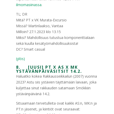
ilmomasiinassa
.
TL; DR
Mitä? PT x VK Murata-Excursio
Missä? Martinlaakso, Vantaa
Milloin? 27.1.2023 klo 13.15
Miksi? Mahdollisuus tutustua komponenttialaan
sekä kuulla kesätyömahdollisuuksista!
DC? Smart casual
(ylös)
8. [UUSI] PT X AS X MK
YSTÄVÄNPÄIVÄSITSIT 14.2.
Haluatko kokea Rakkausseikkailun (2007) vuonna
2023? Astu siis ystävien täyttämään laivaan, joka
kuljettaa sinut rakkauden satamaan Smökkiin
ystävänpäivänä 14.2.
Sitsaamaan tervetulleita ovat kaikki AS:n, MK:n ja
PT:n jäsenet, ja kiintiöt ovat seuraavat: