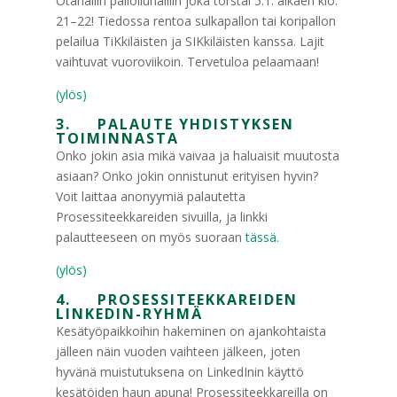
Otahallin palloiluhalliin joka torstai 5.1. alkaen klo.
21–22! Tiedossa rentoa sulkapallon tai koripallon
pelailua TiKkiläisten ja SIKkiläisten kanssa. Lajit
vaihtuvat vuoroviikoin. Tervetuloa pelaamaan!
(ylös)
3. PALAUTE YHDISTYKSEN
TOIMINNASTA
Onko jokin asia mikä vaivaa ja haluaisit muutosta
asiaan? Onko jokin onnistunut erityisen hyvin?
Voit laittaa anonyymiä palautetta
Prosessiteekkareiden sivuilla, ja linkki
palautteeseen on myös suoraan
tässä.
(ylös)
4. PROSESSITEEKKAREIDEN
LINKEDIN-RYHMÄ
Kesätyöpaikkoihin hakeminen on ajankohtaista
jälleen näin vuoden vaihteen jälkeen, joten
hyvänä muistutuksena on LinkedInin käyttö
kesätöiden haun apuna! Prosessiteekkareilla on