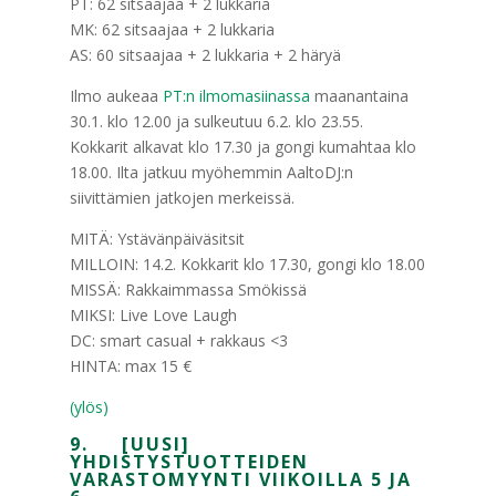
PT: 62 sitsaajaa + 2 lukkaria
MK: 62 sitsaajaa + 2 lukkaria
AS: 60 sitsaajaa + 2 lukkaria + 2 häryä
Ilmo aukeaa
PT:n ilmomasiinassa
maanantaina
30.1. klo 12.00 ja sulkeutuu 6.2. klo 23.55.
Kokkarit alkavat klo 17.30 ja gongi kumahtaa klo
18.00. Ilta jatkuu myöhemmin AaltoDJ:n
siivittämien jatkojen merkeissä.
MITÄ: Ystävänpäiväsitsit
MILLOIN: 14.2. Kokkarit klo 17.30, gongi klo 18.00
MISSÄ: Rakkaimmassa Smökissä
MIKSI: Live Love Laugh
DC: smart casual + rakkaus <3
HINTA: max 15 €
(ylös)
9. [UUSI]
YHDISTYSTUOTTEIDEN
VARASTOMYYNTI VIIKOILLA 5 JA