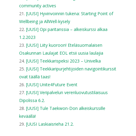
community actives
[UUSI] Hyvinvoinnin tukena: Starting Point of
Wellbeing ja AllWell-kysely
[UUSI] Opi paritanssia – alkeiskurssi alkaa
1.2.2023
[UUSI] Liity kuoroon! Eteläsuomalaisen
Osakunnan Laulajat EOL etsii uusia laulajia
[UUSI] Teekkarispeksi 2023 – Univelka
[UUSI] Teekkaripurjehtijoiden navigointikurssit
ovat täällä taas!
[UUSI] Unite4Future Event
[UUSI] Veripalvelun verenluovutustilaisuus
Dipolissa 6.2.
[UUSI] Tule Taekwon-Don alkeiskurssille
keväällä!
[UUSI Laskiaisrieha 21.2.