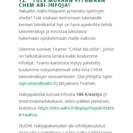
12. TULE MUKAAN PITÄMÄÄN
CHEM ABI-INFOJA!
Haluatko Aalto-hupparin ja tienata opintojen
ohella? Tule mukaan kertomaan lukiolaisille
kemian tekniikasta! Nyt on hyvä ajankohta tehdä
lukiovierailuja ja innostaa lukiolaisia
hakemaan opiskelemaan meille Aaltoon.
Olemme luoneet Teamin “CHEM Abi-infot”, johon
on tarkoituksena kerätä kaikki koulumme
infoilijat. Teams-kansiosta löytyy päivitetty
koulumme esitysmateriaali sekä lista CHEM
lukiovierailujen seuraamiseen. Ota yhteyttä Sipiin
(
sipi.seisko@aalto.fi
) liittyäksesi Teamiin.
Hakijapalvelut korvaa infoista
100 €/esitys
(5
ensimmäistä/lukukausi, sitten palkkio pienenee,
lisätietoa:
https://into.aalto.fi/display/fiopisk/Esitte
le+Aaltoa
HUOM: Hakijapalveluiden abi-infoilijakoulutus
pitää olla suoritettuna. Lisäksi Aalto CHEM tukee