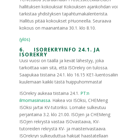
hallituksen kokouksia! Kokouksen ajankohdan voi
tarkistaa yhdistyksen tapahtumakalenterista.
Hallitus pitää kokoukset pHuoneella. Seuraava
kokous on maanantaina 30.1. klo 8.10.
(ylös)
6. ISOREKRYINFO 24.1. JA
ISOREKRY
Uusi vuosi on täällä ja kevät lähestyy, joka
tarkoittaa vain sitä, että ISOrekry on tulossa.
Saapukaa tiistaina 24.1. klo 16.15 KE1-luentosaliin
kuulemaan kaikki tästä huippuhommasta!
ISOrekry aukeaa tiistaina 24.1.
PT:n
ilmomasiinassa
. Hakea voi ISOksi, CHEMeng
ISOksi ja/tai KV-tutoriksi. Lomake sulkeutuu
perjantaina 3.2. klo 21.00. ISOjen ja CHEMeng
ISOjen rekrystä vastaa ISOvastaava, KV-
tutoreiden rekrystä KV- ja maisterivastaava.
ISOrekryn sulkeuduttua hakijat haastatellaan