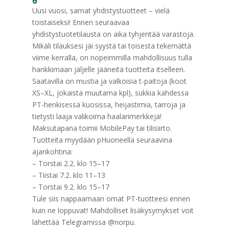
6
Uusi vuosi, samat yhdistystuotteet – vielä
toistaiseksi! Ennen seuraavaa
yhdistystuotetilausta on aika tyhjentää varastoja.
Mikäli tilauksesi jäi syystä tai toisesta tekemättä
viime kerralla, on nopeimmilla mahdollisuus tulla
hankkimaan jäljelle jääneitä tuotteita itselleen.
Saatavilla on mustia ja valkoisia t-paitoja (koot
XS–XL, jokaista muutama kpl), sukkia kahdessa
PT-henkisessä kuosissa, heijastimia, tarroja ja
tietysti laaja valikoima haalarimerkkejä!
Maksutapana toimii MobilePay tai tilisiirto.
Tuotteita myydään pHuoneella seuraavina
ajankohtina:
– Torstai 2.2. klo 15–17
– Tiistai 7.2. klo 11–13
– Torstai 9.2. klo 15–17
Tule siis nappaamaan omat PT-tuotteesi ennen
kuin ne loppuvat! Mahdolliset lisäkysymykset voit
lähettää Telegramissa @norpu.