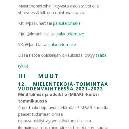
Maisteriopintoihin liittyvistä asioista voi olla
yhteydessä kiltojen opintovastaaviin:
KK: @pikkuhart tai
palautelomake
PJK: @ilmarihieta tai
palautelomake
VK: @Janttila tai
palautelomake
Lisää tietoa opiskelijan oikeuksista löytyy
täältä
.
(ylös)
III MUUT
12. MIELENTEKOJA-TOIMINTAA
VUODENVAIHTEESSA 2021-2022
Mindfulness ja addiktio (MBAR) -kurssi
tammikuussa
Rajoittaako riippuvuus elämääsi? MBAR-kurssilla
pääset tutkimaan omaa
riippuvuuskäyttäytymistäsi turvallisessa
ilmapiirissä mm. mindfulness-harjoitusten kautta.