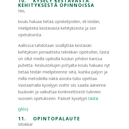
10. KYSELY KESTÄVÄSTÄ
KEHITYKSESTÄ OPINNOISSA
Hei,
koulu haluaa tietää opiskelijoiden, eli teidän,
mielipiteitä kestävästä kehityksestä ja sen
opetuksesta.
Aallossa tahdotaan sisällyttää kestävän
kehityksen periaatteita tekniikan opintoihin, tästä
on ollut meillä opiksilla koulun johdon kanssa
puhetta. Keskustelujen pohjalta koulu haluaisi nyt
tietää teidän mielipiteenne siitä, kuinka paljon ja
millä metodeilla näitä asioita tulisi opettaa.
Vastaamalla kyselyyn voitte siis saada äänenne
kuuluviin ja vaikuttaa konkreettisesti tulevien
vuosien opetukseen. Pääset kyselyyn
tästä
.
(ylös)
11. OPINTOPALAUTE
Moikka!