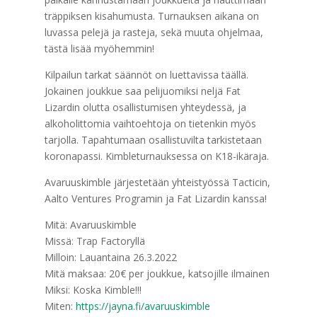
träppiksen kisahumusta. Turnauksen aikana on
luvassa pelejä ja rasteja, sekä muuta ohjelmaa,
tästä lisää myöhemmin!
Kilpailun tarkat säännöt on luettavissa täällä.
Jokainen joukkue saa pelijuomiksi neljä Fat
Lizardin olutta osallistumisen yhteydessä, ja
alkoholittomia vaihtoehtoja on tietenkin myös
tarjolla. Tapahtumaan osallistuvilta tarkistetaan
koronapassi. Kimbleturnauksessa on K18-ikäraja.
Avaruuskimble järjestetään yhteistyössä Tacticin,
Aalto Ventures Programin ja Fat Lizardin kanssa!
Mitä: Avaruuskimble
Missä: Trap Factoryllä
Milloin: Lauantaina 26.3.2022
Mitä maksaa: 20€ per joukkue, katsojille ilmainen
Miksi: Koska Kimble!!!
Miten:
https://jayna.fi/avaruuskimble