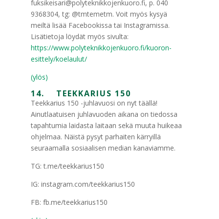
fuksikeisari@polyteknikkojenkuoro.fi, p. 040
9368304, tg: @tmtemetm. Voit myös kysyä
meiltä lisää Facebookissa tai Instagramissa.
Lisätietoja löydät myös sivulta:
https://www.polyteknikkojenkuoro.fi/kuoron-
esittely/koelaulut/
(ylös)
14. TEEKKARIUS 150
Teekkarius 150 -juhlavuosi on nyt täällä!
Ainutlaatuisen juhlavuoden aikana on tiedossa
tapahtumia laidasta laitaan sekä muuta huikeaa
ohjelmaa. Näistä pysyt parhaiten kärryillä
seuraamalla sosiaalisen median kanaviamme.
TG: t.me/teekkarius150
IG: instagram.com/teekkarius150
FB: fb.me/teekkarius150