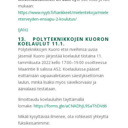
mukaan:
https://www.nyyti.fi/hankkeet/mielentekoja/miele
nterveyden-ensiapu-2-koulutus/
(ylös)
13. POLYTEKNIKKOJEN KUORON
KOELAULUT 11.1.
Polyteknikkojen Kuoro etsii riveihinsä uusia
jäseniä! Kuoro järjestää koelaulut tiistaina 11.
tammikuuta 2022 kello 17:00–19:00 osoitteessa
Maarintie 8 salissa AS2. Koelauluissa pääset
esittämään vapaavalintaisen säestyksettömän
laulun, minkä lisäksi myös sävelkorvaasi ja
äänialaasi testataan.
Ilmoittaudu koelauluihin täyttämällä
lomake:
https://forms.gle/aCNADhJL9SaThDVd6
Mikäli kysyttävää ilmenee, ota rohkeasti yhteyttä
fuksikeisariimme: