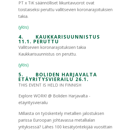
PT x TiK säännölliset liikuntavuorot ovat
toistaiseksi peruttu vallitsevien koronarajoituksien
takia.
(ylös)
4. KAUKKARISUUNNISTUS
11.1. PERUTTU
Vallitsevien koronarajoituksien takia
Kaukkarisuunnistus on peruttu.
(ylös)
5. BOLIDEN HARJAVALTA
ETÄYRITYSVIERAILU 26.1.
THIS EVENT IS HELD IN FINNISH
Explore WORK! @ Boliden Harjavalta -
etäyritysvierailu
Millaista on työskentely metallien jalostuksen
parissa Euroopan johtavassa metallialan
yrityksessä? Lähes 100 kesätyöntekijää vuosittain