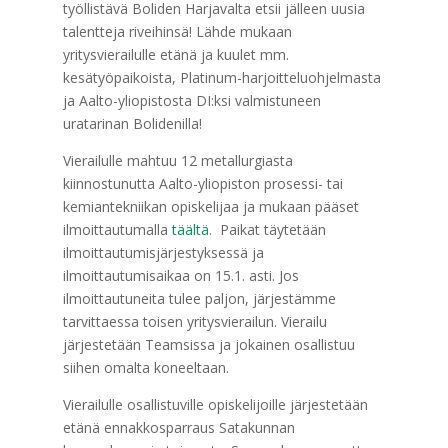
työllistävä Boliden Harjavalta etsii jälleen uusia
talentteja riveihinsä! Lähde mukaan
yritysvierailulle etänä ja kuulet mm.
kesätyöpaikoista, Platinum-harjoitteluohjelmasta
ja Aalto-yliopistosta DI:ksi valmistuneen
uratarinan Bolidenilla!
Vierailulle mahtuu 12 metallurgiasta
kiinnostunutta Aalto-yliopiston prosessi- tai
kemiantekniikan opiskelijaa ja mukaan pääset
ilmoittautumalla
täältä
. Paikat täytetään
ilmoittautumisjärjestyksessä ja
ilmoittautumisaikaa on 15.1. asti. Jos
ilmoittautuneita tulee paljon, järjestämme
tarvittaessa toisen yritysvierailun. Vierailu
järjestetään Teamsissa ja jokainen osallistuu
siihen omalta koneeltaan.
Vierailulle osallistuville opiskelijoille järjestetään
etänä ennakkosparraus Satakunnan