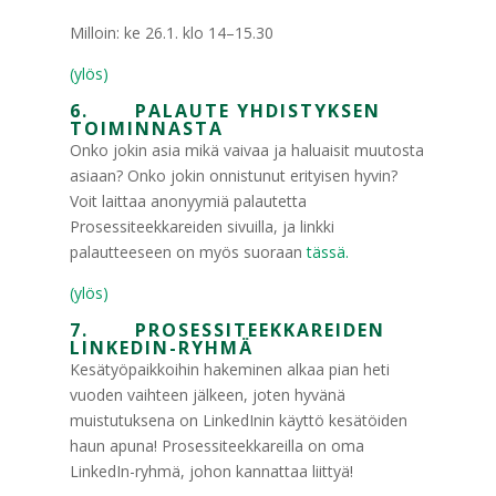
Milloin: ke 26.1. klo 14–15.30
(ylös)
6. PALAUTE YHDISTYKSEN
TOIMINNASTA
Onko jokin asia mikä vaivaa ja haluaisit muutosta
asiaan? Onko jokin onnistunut erityisen hyvin?
Voit laittaa anonyymiä palautetta
Prosessiteekkareiden sivuilla, ja linkki
palautteeseen on myös suoraan
tässä.
(ylös)
7. PROSESSITEEKKAREIDEN
LINKEDIN-RYHMÄ
Kesätyöpaikkoihin hakeminen alkaa pian heti
vuoden vaihteen jälkeen, joten hyvänä
muistutuksena on LinkedInin käyttö kesätöiden
haun apuna! Prosessiteekkareilla on oma
LinkedIn-ryhmä, johon kannattaa liittyä!