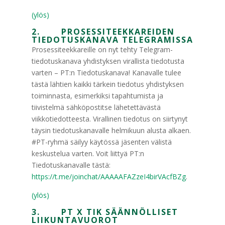
(ylös)
2. PROSESSITEEKKAREIDEN
TIEDOTUSKANAVA TELEGRAMISSA
Prosessiteekkareille on nyt tehty Telegram-
tiedotuskanava yhdistyksen virallista tiedotusta
varten – PT:n Tiedotuskanava! Kanavalle tulee
tästä lähtien kaikki tärkein tiedotus yhdistyksen
toiminnasta, esimerkiksi tapahtumista ja
tiivistelmä sähköpostitse lähetettävästä
viikkotiedotteesta. Virallinen tiedotus on siirtynyt
täysin tiedotuskanavalle helmikuun alusta alkaen.
#PT-ryhmä säilyy käytössä jäsenten välistä
keskustelua varten. Voit liittyä PT:n
Tiedotuskanavalle tästä:
https://t.me/joinchat/AAAAAFAZzeI4birVAcfBZg
.
(ylös)
3. PT X TIK SÄÄNNÖLLISET
LIIKUNTAVUOROT