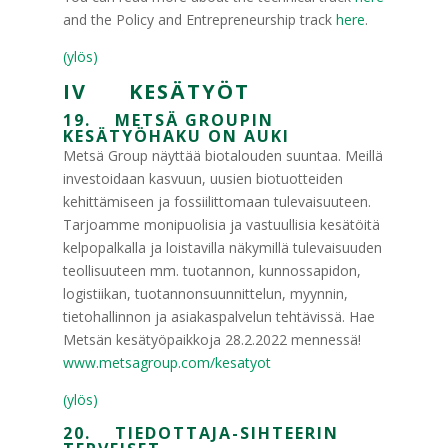
and the Policy and Entrepreneurship track
here
.
(ylös)
IV KESÄTYÖT
19. METSÄ GROUPIN
KESÄTYÖHAKU ON AUKI
Metsä Group näyttää biotalouden suuntaa. Meillä
investoidaan kasvuun, uusien biotuotteiden
kehittämiseen ja fossiilittomaan tulevaisuuteen.
Tarjoamme monipuolisia ja vastuullisia kesätöitä
kelpopalkalla ja loistavilla näkymillä tulevaisuuden
teollisuuteen mm. tuotannon, kunnossapidon,
logistiikan, tuotannonsuunnittelun, myynnin,
tietohallinnon ja asiakaspalvelun tehtävissä. Hae
Metsän kesätyöpaikkoja 28.2.2022 mennessä!
www.metsagroup.com/kesatyot
(ylös)
20. TIEDOTTAJA-SIHTEERIN