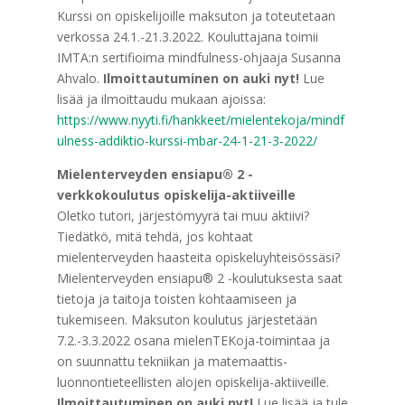
Kurssi on opiskelijoille maksuton ja toteutetaan
verkossa 24.1.-21.3.2022. Kouluttajana toimii
IMTA:n sertifioima mindfulness-ohjaaja Susanna
Ahvalo.
Ilmoittautuminen on auki nyt!
Lue
lisää ja ilmoittaudu mukaan ajoissa:
https://www.nyyti.fi/hankkeet/mielentekoja/mindf
ulness-addiktio-kurssi-mbar-24-1-21-3-2022/
Mielenterveyden ensiapu® 2 -
verkkokoulutus opiskelija-aktiiveille
Oletko tutori, järjestömyyrä tai muu aktiivi?
Tiedätkö, mitä tehdä, jos kohtaat
mielenterveyden haasteita opiskeluyhteisössäsi?
Mielenterveyden ensiapu® 2 -koulutuksesta saat
tietoja ja taitoja toisten kohtaamiseen ja
tukemiseen. Maksuton koulutus järjestetään
7.2.-3.3.2022 osana mielenTEKoja-toimintaa ja
on suunnattu tekniikan ja matemaattis-
luonnontieteellisten alojen opiskelija-aktiiveille.
Ilmoittautuminen on auki nyt!
Lue lisää ja tule