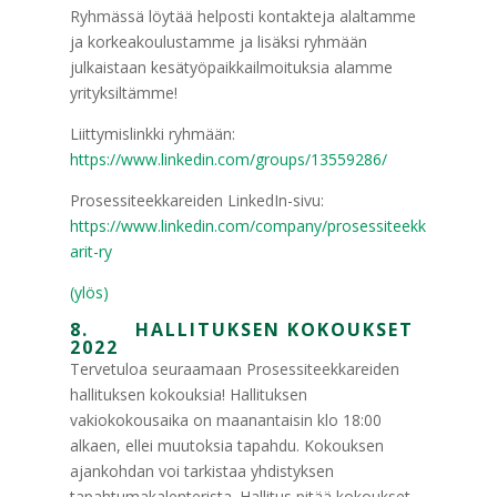
Ryhmässä löytää helposti kontakteja alaltamme
ja korkeakoulustamme ja lisäksi ryhmään
julkaistaan kesätyöpaikkailmoituksia alamme
yrityksiltämme!
Liittymislinkki ryhmään:
https://www.linkedin.com/groups/13559286/
Prosessiteekkareiden LinkedIn-sivu:
https://www.linkedin.com/company/prosessiteekk
arit-ry
(ylös)
8. HALLITUKSEN KOKOUKSET
2022
Tervetuloa seuraamaan Prosessiteekkareiden
hallituksen kokouksia! Hallituksen
vakiokokousaika on maanantaisin klo 18:00
alkaen, ellei muutoksia tapahdu. Kokouksen
ajankohdan voi tarkistaa yhdistyksen
tapahtumakalenterista. Hallitus pitää kokoukset