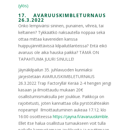
(ylös)
17. AVARUUSKIMBLETURNAUS
26.3.2022
Onko lempivärisi sininen, punainen, vihreä, tai
keltainen? Tykkäätkö naksautella noppaa sekä
ottaa mittaa kavereiden kanssa
huippujännittävissä kilpailutilanteissa? Entä eikö
avaruus ole aika hauska paikka? TÄMÄ ON
TAPAHTUMA JUURI SINULLE!
Jäynäkilpailun 35. juhlavuoden kunniaksi
järjestetään AVARUUSKIMBLETURNAUS
26.3.2022 Trap Factoryllä! Kerää 2-4 hengen jengi
kasaan ja ilmoittaudu mukaan 20€
osallistumismaksulla per joukkue. Paikkoja on
rajoitetusti, joten kannattaa olla pyrstötähteäkin
nopeampi! Ilmoittautuminen aukeaa 17.12. klo
16:00 osoitteessa
https://jayna.fi/avaruuskimble
.
Ellet itse halua osallistua turnaukseen voit tulla
paikalle kannustamaan joukkueita ja nauttimaan