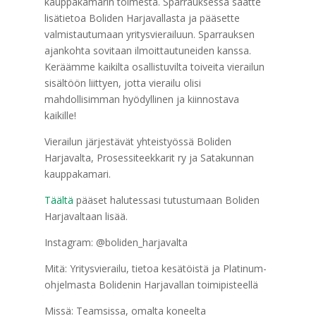
kauppakamarin toimesta. Sparrauksessa saatte
lisätietoa Boliden Harjavallasta ja pääsette
valmistautumaan yritysvierailuun. Sparrauksen
ajankohta sovitaan ilmoittautuneiden kanssa.
Keräämme kaikilta osallistuvilta toiveita vierailun
sisältöön liittyen, jotta vierailu olisi
mahdollisimman hyödyllinen ja kiinnostava
kaikille!
Vierailun järjestävät yhteistyössä Boliden
Harjavalta, Prosessiteekkarit ry ja Satakunnan
kauppakamari.
Täältä
pääset halutessasi tutustumaan Boliden
Harjavaltaan lisää.
Instagram: @boliden_harjavalta
Mitä: Yritysvierailu, tietoa kesätöistä ja Platinum-
ohjelmasta Bolidenin Harjavallan toimipisteellä
Missä: Teamsissa, omalta koneelta