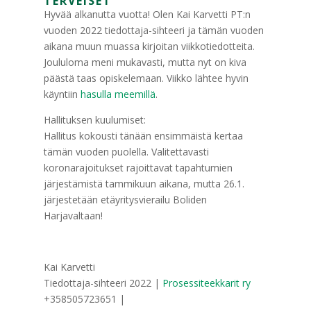
TERVEISET
Hyvää alkanutta vuotta! Olen Kai Karvetti PT:n
vuoden 2022 tiedottaja-sihteeri ja tämän vuoden
aikana muun muassa kirjoitan viikkotiedotteita.
Joululoma meni mukavasti, mutta nyt on kiva
päästä taas opiskelemaan. Viikko lähtee hyvin
käyntiin
hasulla meemillä
.
Hallituksen kuulumiset:
Hallitus kokousti tänään ensimmäistä kertaa
tämän vuoden puolella. Valitettavasti
koronarajoitukset rajoittavat tapahtumien
järjestämistä tammikuun aikana, mutta 26.1.
järjestetään etäyritysvierailu Boliden
Harjavaltaan!
Kai Karvetti
Tiedottaja-sihteeri 2022 |
Prosessiteekkarit ry
+358505723651 |