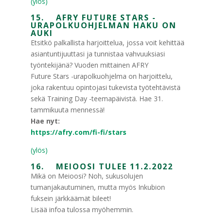
(ylös)
15. AFRY FUTURE STARS -
URAPOLKUOHJELMAN HAKU ON
AUKI
Etsitkö palkallista harjoittelua, jossa voit kehittää
asiantuntijuuttasi ja tunnistaa vahvuuksiasi
työntekijänä? Vuoden mittainen AFRY
Future Stars -urapolkuohjelma on harjoittelu,
joka rakentuu opintojasi tukevista työtehtävistä
sekä Training Day -teemapäivistä. Hae 31.
tammikuuta mennessä!
Hae nyt:
https://afry.com/fi-fi/stars
(ylös)
16. MEIOOSI TULEE 11.2.2022
Mikä on Meioosi? Noh, sukusolujen
tumanjakautuminen, mutta myös Inkubion
fuksein järkkäämät bileet!
Lisää infoa tulossa myöhemmin.