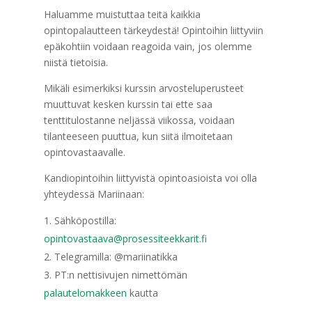
Haluamme muistuttaa teitä kaikkia
opintopalautteen tärkeydestä! Opintoihin liittyviin
epäkohtiin voidaan reagoida vain, jos olemme
niistä tietoisia.
Mikäli esimerkiksi kurssin arvosteluperusteet
muuttuvat kesken kurssin tai ette saa
tenttitulostanne neljässä viikossa, voidaan
tilanteeseen puuttua, kun siitä ilmoitetaan
opintovastaavalle.
Kandiopintoihin liittyvistä opintoasioista voi olla
yhteydessä Mariinaan:
Sähköpostilla:
opintovastaava@prosessiteekkarit.fi
Telegramilla: @mariinatikka
PT:n nettisivujen nimettömän
palautelomakkeen
kautta