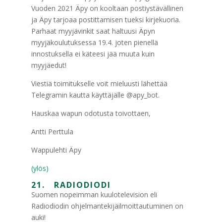
Vuoden 2021 Äpy on kooltaan postiystävällinen
ja Äpy tarjoaa postittamisen tueksi kirjekuoria.
Parhaat myyjävinkit saat haltuusi Äpyn
myyjäkoulutuksessa 19.4. joten pienellä
innostuksella ei käteesi jää muuta kuin
myyjäedut!
Viestiä toimitukselle voit mieluusti lähettää
Telegramin kautta käyttäjälle @apy_bot.
Hauskaa wapun odotusta toivottaen,
Antti Perttula
Wappulehti Äpy
(ylös)
21. RADIODIODI
Suomen nopeimman kuulotelevision eli
Radiodiodin ohjelmantekijäilmoittautuminen on
auki!