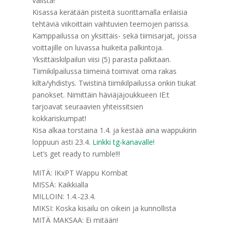
välistä!
Kisassa kerätään pisteitä suorittamalla erilaisia
tehtäviä viikoittain vaihtuvien teemojen parissa.
Kamppailussa on yksittäis- sekä tiimisarjat, joissa
voittajille on luvassa huikeita palkintoja.
Yksittäiskilpailun viisi (5) parasta palkitaan.
Tiimikilpailussa tiimeinä toimivat oma rakas
kilta/yhdistys. Twistinä tiimikilpailussa onkin tiukat
panokset. Nimittäin häviäjäjoukkueen IE:t
tarjoavat seuraavien yhteissitsien
kokkariskumpat!
Kisa alkaa torstaina 1.4. ja kestää aina wappukirin
loppuun asti 23.4.
Linkki tg-kanavalle!
Let’s get ready to rumble!!!
MITÄ: IKxPT Wappu Kombat
MISSÄ: Kaikkialla
MILLOIN: 1.4.-23.4.
MIKSI: Koska kisailu on oikein ja kunnollista
MITÄ MAKSAA: Ei mitään!