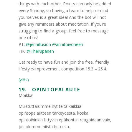
things with each other. Points can only be added
every Sunday, so having a team to help remind
yourselves is a great idea! And the bot will not
give any reminders about meditation. If you’re
struggling to find a group, feel free to message
one of us!
PT:
@jennillusion
@annitoivoneen
TiK:
@TheNipanen
Get ready to have fun and join the free, friendly
lifestyle-improvement competition 15.3 – 25.4.
(ylös)
19. OPINTOPALAUTE
Moikka!
Muistuttaisimme nyt teitä kaikkia
opintopalautteen tärkeydestä, koska
opintoihinkin liittyviin epäkohtiin reagoidaan vain,
jos olemme niistä tietoisia.