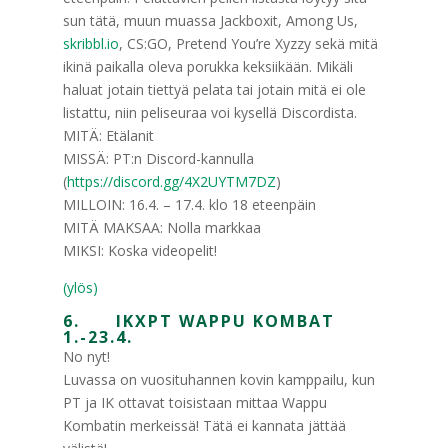
sun tätä, muun muassa Jackboxit, Among Us,
skribbl.io
, CS:GO, Pretend You’re Xyzzy sekä mitä
ikinä paikalla oleva porukka keksiikään. Mikäli
haluat jotain tiettyä pelata tai jotain mitä ei ole
listattu, niin peliseuraa voi kysellä Discordista.
MITÄ: Etälanit
MISSÄ: PT:n Discord-kannulla
(
https://discord.gg/4X2UYTM7DZ
)
MILLOIN: 16.4. – 17.4. klo 18 eteenpäin
MITÄ MAKSAA: Nolla markkaa
MIKSI: Koska videopelit!
(ylös)
6. IKXPT WAPPU KOMBAT
1.-23.4.
No nyt!
Luvassa on vuosituhannen kovin kamppailu, kun
PT ja IK ottavat toisistaan mittaa Wappu
Kombatin merkeissä! Tätä ei kannata jättää