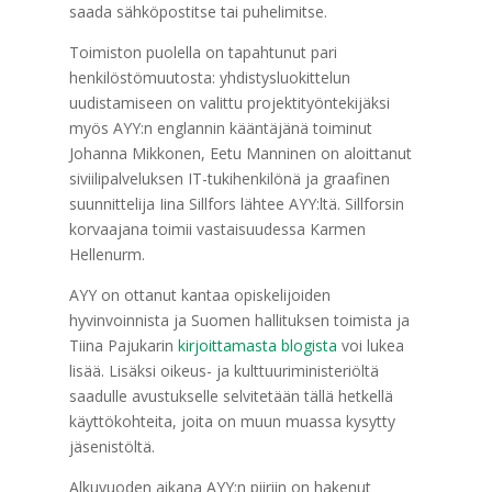
saada sähköpostitse tai puhelimitse.
Toimiston puolella on tapahtunut pari
henkilöstömuutosta: yhdistysluokittelun
uudistamiseen on valittu projektityöntekijäksi
myös AYY:n englannin kääntäjänä toiminut
Johanna Mikkonen, Eetu Manninen on aloittanut
siviilipalveluksen IT-tukihenkilönä ja graafinen
suunnittelija Iina Sillfors lähtee AYY:ltä. Sillforsin
korvaajana toimii vastaisuudessa Karmen
Hellenurm.
AYY on ottanut kantaa opiskelijoiden
hyvinvoinnista ja Suomen hallituksen toimista ja
Tiina Pajukarin
kirjoittamasta blogista
voi lukea
lisää. Lisäksi oikeus- ja kulttuuriministeriöltä
saadulle avustukselle selvitetään tällä hetkellä
käyttökohteita, joita on muun muassa kysytty
jäsenistöltä.
Alkuvuoden aikana AYY:n piiriin on hakenut