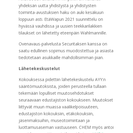
yhdeksän uutta yhdistystä ja yhdistysten
toiminta-avustuksien haku on auki kesäkuun
loppuun asti. EtäWapun 2021 suunnittelu on
hyvässä vauhdissa ja uusien teekkarilakkien
tilaukset on lähetetty eteenpäin Wahlmannille.
Ovenavaus-palvelusta Securitaksen kanssa on
saatu edullinen sopimus muodostettua ja asiasta
tiedotetaan asukkaille mahdollisimman pian.
Lähetekeskustelut
Kokouksessa pidettiin lähetekeskustelu AYY:n
sääntömuutoksista, joiden perusteella tullaan
tekemään lopulliset muutosehdotukset
seuraavaan edustajiston kokoukseen. Muutokset
liittyvät muun muassa vaalikelpoisuuteen,
edustajiston kokouksiin, etäkokouksiin,
jäsenmaksuihin, museotoimintaan ja
luottamusaseman vastuuseen. CHEM myös antoi