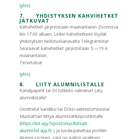
(ylös)
7. YHDISTYKSEN KAHVIHETKET
JATKUVAT
Kahvihetket järjestetään maanantaisin Zoomissa
klo 17.00 alkaen. Linkin kahvihetkeen löydät
yhdistyksen tiedotuskanavalta Telegramista!
Seuraavat kahvihetket järjestetään 5.—19.4.
maanantaisin.
Tervetuloa!
(ylös)
8. LIITY ALUMNILISTALLE
Kandipaperit tai DI tutkinto valmiina? Liity
alumnilistalle!
Onnittelut kandiksi tai DI:ksi valmistumisesta!
Muistathan liittyä alumnisähköpostilistalle
(
https://list.ayy.fi/postorius/lists/pt-
alumni.list.ayy.fi/
) ja luoda/päivittää profiilin
Alumni-circleen, joka on Aallon virallinen