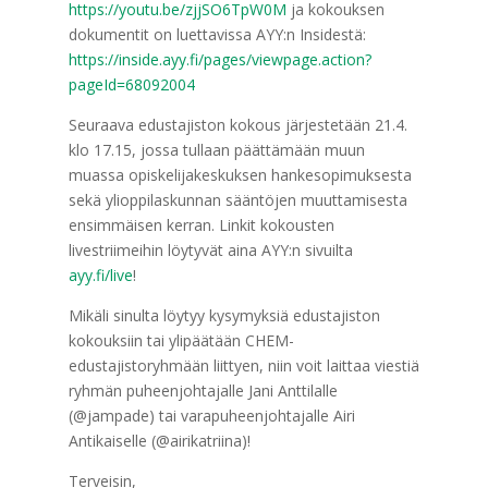
https://youtu.be/zjjSO6TpW0M
ja kokouksen
dokumentit on luettavissa AYY:n Insidestä:
https://inside.ayy.fi/pages/viewpage.action?
pageId=68092004
Seuraava edustajiston kokous järjestetään 21.4.
klo 17.15, jossa tullaan päättämään muun
muassa opiskelijakeskuksen hankesopimuksesta
sekä ylioppilaskunnan sääntöjen muuttamisesta
ensimmäisen kerran. Linkit kokousten
livestriimeihin löytyvät aina AYY:n sivuilta
ayy.fi/live
!
Mikäli sinulta löytyy kysymyksiä edustajiston
kokouksiin tai ylipäätään CHEM-
edustajistoryhmään liittyen, niin voit laittaa viestiä
ryhmän puheenjohtajalle Jani Anttilalle
(@jampade) tai varapuheenjohtajalle Airi
Antikaiselle (@airikatriina)!
Terveisin,