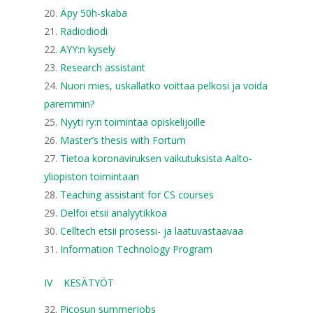
Äpy 50h-skaba
Radiodiodi
AYY:n kysely
Research assistant
Nuori mies, uskallatko voittaa pelkosi ja voida
paremmin?
Nyyti ry:n toimintaa opiskelijoille
Master’s thesis with Fortum
Tietoa koronaviruksen vaikutuksista Aalto-
yliopiston toimintaan
Teaching assistant for CS courses
Delfoi etsii analyytikkoa
Celltech etsii prosessi- ja laatuvastaavaa
Information Technology Program
IV KESÄTYÖT
Picosun summerjobs