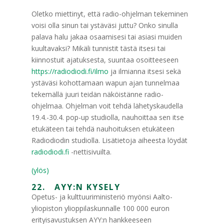
Oletko miettinyt, että radio-ohjelman tekeminen
voisi olla sinun tai ystäväsi juttu? Onko sinulla
palava halu jakaa osaamisesi tai asiasi muiden
kuultavaksi? Mikäli tunnistit tästä itsesi tai
kiinnostuit ajatuksesta, suuntaa osoitteeseen
https://radiodiodi.fi/ilmo
ja ilmianna itsesi sekä
ystäväsi kohottamaan wapun ajan tunnelmaa
tekemällä juuri teidän näköistänne radio-
ohjelmaa. Ohjelman voit tehdä lähetyskaudella
19.4.-30.4. pop-up studiolla, nauhoittaa sen itse
etukäteen tai tehdä nauhoituksen etukäteen
Radiodiodin studiolla. Lisätietoja aiheesta löydät
radiodiodi.fi
-nettisivuilta.
(ylös)
22. AYY:N KYSELY
Opetus- ja kulttuuriministeriö myönsi Aalto-
yliopiston ylioppilaskunnalle 100 000 euron
erityisavustuksen AYY:n hankkeeseen