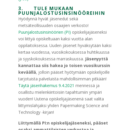
3. TULE MUKAAN
PUUNJALOSTUSINSINÖÖREIHIN
Hyödynnä hyvät jäsenedut sekä
metsäteollisuuden osaajien verkosto!
Puunjalostusinsinöörien (PI)
opiskelijajäseneksi
voi liittyä opiskeltuaan kaksi vuotta alan
oppilaitoksessa. Uuden jäsenet hyväksytään kaksi
kertaa vuodessa, vuosikokouksessa huhtikuussa
ja syyskokouksessa marraskuussa.
Jäsenyyttä
kannattaa siis hakea jo toisen vuosikurssin
keväällä
, jolloin pääset hyötymään opiskelijoille
tarjotuista palveluista mahdollisimman pitkään!
Täytä jäsenhakemus 9.4.2021
mennessä ja
osallistu mielenkiintoisiin tapahtumiin ympäri
vuoden! Uutena opiskelijajäsenenä saat valita
liittymislahjaksi yhden Papermaking Science and
Technology -kirjan!
Liittymällä PI:n opiskelijajäseneksi, pääset
osaksi ammattilaisten verkostoa ja