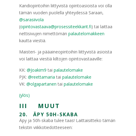
Kandiopintoihin liittyvistä opintoasioista voi olla
tämän vuoden puolella yhteydessä Saraan,
@sarasiivola
(
opintovastaava@prosessiteekkarit.fi
) tai laittaa
nettisivujen nimettömän
palautelomakkeen
kautta viestiä.
Maisteri- ja pääaineopintoihin liittyvistä asioista
voi laittaa viestiä kiltojen opintovastaaville:
KK:
@Joakim9
tai
palautelomake
PJK:
@reettamaria
tai
palautelomake
VK:
@olgapartanen
tai
palautelomake
(ylös)
III MUUT
20. ÄPY 50H-SKABA
Äpy ja 50h-skaba tulee taas! Laittaisitteko tämän
tekstin viikkotiedotteeseen: