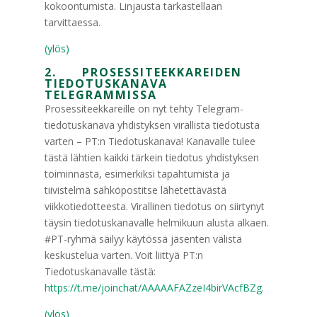
kokoontumista. Linjausta tarkastellaan
tarvittaessa.
(ylös)
2. PROSESSITEEKKAREIDEN
TIEDOTUSKANAVA
TELEGRAMMISSA
Prosessiteekkareille on nyt tehty Telegram-
tiedotuskanava yhdistyksen virallista tiedotusta
varten – PT:n Tiedotuskanava! Kanavalle tulee
tästä lähtien kaikki tärkein tiedotus yhdistyksen
toiminnasta, esimerkiksi tapahtumista ja
tiivistelmä sähköpostitse lähetettävästä
viikkotiedotteesta. Virallinen tiedotus on siirtynyt
täysin tiedotuskanavalle helmikuun alusta alkaen.
#PT-ryhmä säilyy käytössä jäsenten välistä
keskustelua varten. Voit liittyä PT:n
Tiedotuskanavalle tästä:
https://t.me/joinchat/AAAAAFAZzeI4birVAcfBZg
.
(ylös)