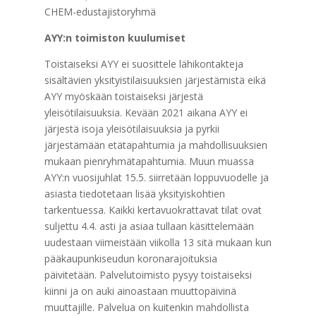
CHEM-edustajistoryhmä
AYY:n toimiston kuulumiset
Toistaiseksi AYY ei suosittele lähikontakteja
sisältävien yksityistilaisuuksien järjestämistä eikä
AYY myöskään toistaiseksi järjestä
yleisötilaisuuksia. Kevään 2021 aikana AYY ei
järjestä isoja yleisötilaisuuksia ja pyrkii
järjestämään etätapahtumia ja mahdollisuuksien
mukaan pienryhmätapahtumia. Muun muassa
AYY:n vuosijuhlat 15.5. siirretään loppuvuodelle ja
asiasta tiedotetaan lisää yksityiskohtien
tarkentuessa. Kaikki kertavuokrattavat tilat ovat
suljettu 4.4. asti ja asiaa tullaan käsittelemään
uudestaan viimeistään viikolla 13 sitä mukaan kun
pääkaupunkiseudun koronarajoituksia
päivitetään. Palvelutoimisto pysyy toistaiseksi
kiinni ja on auki ainoastaan muuttopäivinä
muuttajille. Palvelua on kuitenkin mahdollista