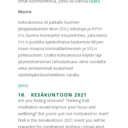
omat kommenttinsa, jotka voi katsoa
täältä
.
Muuta
Kokouksessa oli paikalla Suomen
ylioppilaskuntien liiton (SYL) edustaja ja AYY:n
SYL-kummi Konstantin Kouzmitchev, joka kertoi
SYL:n puolelta ajankohtaisia kuulumisia liittyen
muun muassa koronatilanteeseen ja SYL:n
juhlavuoteen. Lisäksi kokouksessa käytiin läpi
järjestötoiminnan talouskatsaus viime vuodelta
sekä viimeisimmät kuulumiset
opiskelijakeskushankkeen saralta.
(ylös)
18. KESÄKUNTOON 2021
Are you feeling stressed? Thinking that
meditation would improve your focus and
wellbeing? But you’re just not motivated to start?
Well in the Kesäkuntoon 2021 event you will be
rewarded for meditation! Nothing complicated,