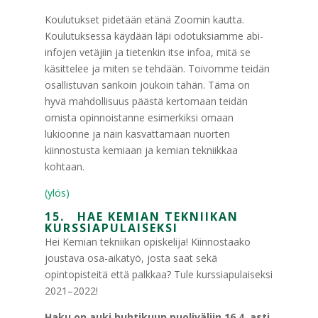
Koulutukset pidetään etänä Zoomin kautta.
Koulutuksessa käydään läpi odotuksiamme abi-
infojen vetäjiin ja tietenkin itse infoa, mitä se
käsittelee ja miten se tehdään. Toivomme teidän
osallistuvan sankoin joukoin tähän. Tämä on
hyvä mahdollisuus päästä kertomaan teidän
omista opinnoistanne esimerkiksi omaan
lukioonne ja näin kasvattamaan nuorten
kiinnostusta kemiaan ja kemian tekniikkaa
kohtaan.
(ylös)
15. HAE KEMIAN TEKNIIKAN
KURSSIAPULAISEKSI
Hei Kemian tekniikan opiskelija! Kiinnostaako
joustava osa-aikatyö, josta saat sekä
opintopisteitä että palkkaa? Tule kurssiapulaiseksi
2021–2022!
Haku on auki huhtikuun puoliväliin 16.4. asti.