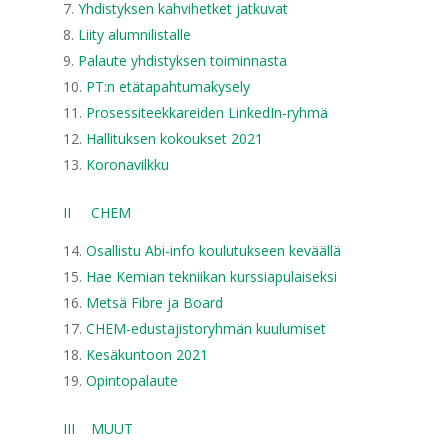
Yhdistyksen kahvihetket jatkuvat
Liity alumnilistalle
Palaute yhdistyksen toiminnasta
PT:n etätapahtumakysely
Prosessiteekkareiden LinkedIn-ryhmä
Hallituksen kokoukset 2021
Koronavilkku
II CHEM
Osallistu Abi-info koulutukseen keväällä
Hae Kemian tekniikan kurssiapulaiseksi
Metsä Fibre ja Board
CHEM-edustajistoryhmän kuulumiset
Kesäkuntoon 2021
Opintopalaute
III MUUT