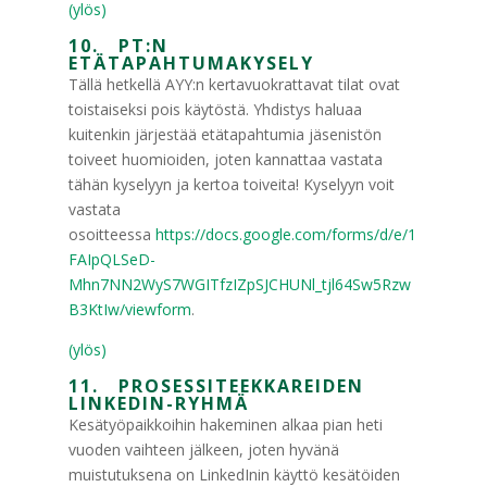
(ylös)
10. PT:N
ETÄTAPAHTUMAKYSELY
Tällä hetkellä AYY:n kertavuokrattavat tilat ovat
toistaiseksi pois käytöstä. Yhdistys haluaa
kuitenkin järjestää etätapahtumia jäsenistön
toiveet huomioiden, joten kannattaa vastata
tähän kyselyyn ja kertoa toiveita! Kyselyyn voit
vastata
osoitteessa
https://docs.google.com/forms/d/e/1
FAIpQLSeD-
Mhn7NN2WyS7WGITfzIZpSJCHUNl_tjl64Sw5Rzw
B3KtIw/viewform
.
(ylös)
11. PROSESSITEEKKAREIDEN
LINKEDIN-RYHMÄ
Kesätyöpaikkoihin hakeminen alkaa pian heti
vuoden vaihteen jälkeen, joten hyvänä
muistutuksena on LinkedInin käyttö kesätöiden