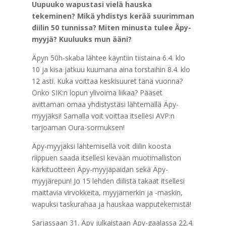
Uupuuko wapustasi vielä hauska
tekeminen? Mikä yhdistys kerää suurimman
diilin 50 tunnissa? Miten minusta tulee Äpy-
myyjä? Kuuluuks mun ääni?
Äpyn 50h-skaba lähtee käyntiin tiistaina 6.4. klo
10 ja kisa jatkuu kuumana aina torstaihin 8.4. klo
12 asti. Kuka voittaa keskisuuret tänä vuonna?
Onko SIK:n lopun ylivoima liikaa? Pääset
avittaman omaa yhdistystäsi lähtemällä Äpy-
myyjäksi! Samalla voit voittaa itsellesi AVP:n
tarjoaman Oura-sormuksen!
Äpy-myyjäksi lähtemisellä voit diilin koosta
riippuen saada itsellesi kevään muotimalliston
kärkituotteen Äpy-myyjäpaidan sekä Äpy-
myyjärepun! Jo 15 lehden diilistä takaat itsellesi
maittavia virvokkeita, myyjämerkin ja -maskin,
wapuksi taskurahaa ja hauskaa wapputekemistä!
Sarjassaan 31. Äpy julkaistaan Äpy-gaalassa 22.4.