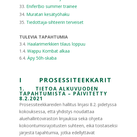
EniferBio summer trainee
Muratan kesätyöhaku
Tiedottaja-sihteerin terveiset
TULEVIA TAPAHTUMIA
3.4.
Haalarimerkkien tilaus loppuu
1.4.
Wappu Kombat alkaa
6.4.
Äpy 50h-skaba
I PROSESSITEEKKARIT
1. TIETOA ALKUVUODEN
TAPAHTUMISTA – PÄIVITETTY
8.2.2021
Prosessiteekkareiden hallitus linjasi 8.2. pidetyssä
kokouksessa, että yhdistys noudattaa
aluehallintoviraston linjauksia sekä ohjeita
kokoontumisrajoitusten suhteen, eikä toistaiseksi
järjestä tapahtumia, jotka edellyttävät