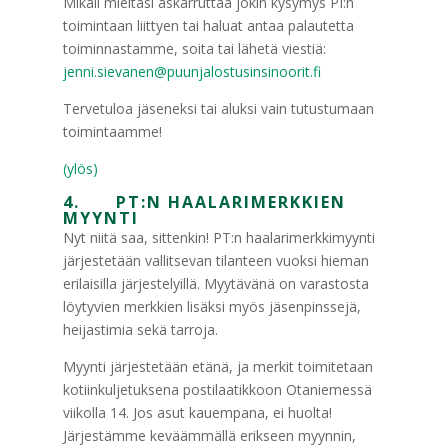
Mikäli mieltäsi askarruttaa jokin kysymys PI:n
toimintaan liittyen tai haluat antaa palautetta
toiminnastamme, soita tai lähetä viestiä:
jenni.sievanen@puunjalostusinsinoorit.fi
Tervetuloa jäseneksi tai aluksi vain tutustumaan
toimintaamme!
(ylös)
4. PT:N HAALARIMERKKIEN
MYYNTI
Nyt niitä saa, sittenkin! PT:n haalarimerkkimyynti
järjestetään vallitsevan tilanteen vuoksi hieman
erilaisilla järjestelyillä. Myytävänä on varastosta
löytyvien merkkien lisäksi myös jäsenpinssejä,
heijastimia sekä tarroja.
Myynti järjestetään etänä, ja merkit toimitetaan
kotiinkuljetuksena postilaatikkoon Otaniemessä
viikolla 14. Jos asut kauempana, ei huolta!
Järjestämme keväämmällä erikseen myynnin,