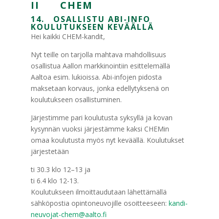
II CHEM
14. OSALLISTU ABI-INFO
KOULUTUKSEEN KEVÄÄLLÄ
Hei kaikki CHEM-kandit,
Nyt teille on tarjolla mahtava mahdollisuus
osallistua Aallon markkinointiin esittelemällä
Aaltoa esim. lukioissa. Abi-infojen pidosta
maksetaan korvaus, jonka edellytyksenä on
koulutukseen osallistuminen.
Järjestimme pari koulutusta syksyllä ja kovan
kysynnän vuoksi järjestämme kaksi CHEMin
omaa koulutusta myös nyt keväällä. Koulutukset
järjestetään
ti 30.3 klo 12–13 ja
ti 6.4 klo 12-13.
Koulutukseen ilmoittaudutaan lähettämällä
sähköpostia opintoneuvojille osoitteeseen:
kandi-
neuvojat-chem@aalto.fi