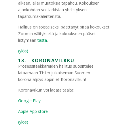
alkaen, ellei muutoksia tapahdu. Kokouksen
ajankohdan voi tarkistaa yhdistyksen
tapahtumakalenterista.
Hallitus on toistaiseksi päättänyt pitää kokoukset
Zoomin välityksellä ja kokoukseen pääset
liittymään
tästä
.
(ylös)
13. KORONAVILKKU
Prosessiteekkareiden hallitus suosittelee
lataamaan THL:n julkaiseman Suomen
koronajäljitys appin eli Koronavilkun!
Koronavilkun voi ladata täältä:
Google Play
Apple App store
(ylös)