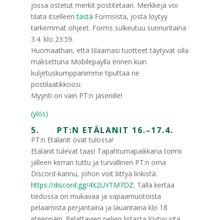
jossa ostetut merkit postitetaan. Merkkejä voi
tilata itselleen
tästä
Formsista, josta löytyy
tarkemmat ohjeet. Forms sulkeutuu sunnuntaina
3.4. klo 23:59.
Huomaathan, että tilaamasi tuotteet täytyvät olla
maksettuna Mobilepaylla ennen kuin
kuljetuskumppanimme tiputtaa ne
postilaatikkoosi.
Myynti on vain PT:n jäsenille!
(ylös)
5. PT:N ETÄLANIT 16.–17.4.
PT:n Etälanit ovat tulossa!
Etälanit tulevat taas! Tapahtumapaikkana toimii
jälleen kerran tuttu ja turvallinen PT:n oma
Discord-kannu, johon voit liittyä linkistä:
https://discord.gg/4X2UYTM7DZ
. Tällä kertaa
tiedossa on mukavaa ja vapaamuotoista
pelaamista perjantaina ja lauantaina klo 18
eteenpäin. Pelattavien pelien listasta löytyy sitä