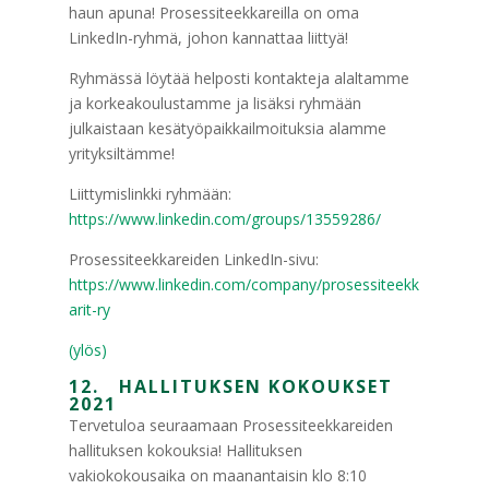
haun apuna! Prosessiteekkareilla on oma
LinkedIn-ryhmä, johon kannattaa liittyä!
Ryhmässä löytää helposti kontakteja alaltamme
ja korkeakoulustamme ja lisäksi ryhmään
julkaistaan kesätyöpaikkailmoituksia alamme
yrityksiltämme!
Liittymislinkki ryhmään:
https://www.linkedin.com/groups/13559286/
Prosessiteekkareiden LinkedIn-sivu:
https://www.linkedin.com/company/prosessiteekk
arit-ry
(ylös)
12. HALLITUKSEN KOKOUKSET
2021
Tervetuloa seuraamaan Prosessiteekkareiden
hallituksen kokouksia! Hallituksen
vakiokokousaika on maanantaisin klo 8:10