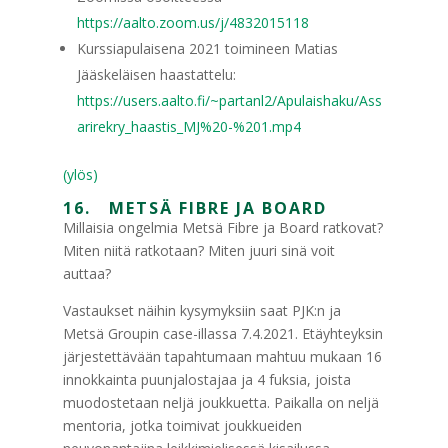
https://aalto.zoom.us/j/4832015118
Kurssiapulaisena 2021 toimineen Matias
Jääskeläisen haastattelu:
https://users.aalto.fi/~partanl2/Apulaishaku/Ass
arirekry_haastis_MJ%20-%201.mp4
(ylös)
16. METSÄ FIBRE JA BOARD
Millaisia ongelmia Metsä Fibre ja Board ratkovat?
Miten niitä ratkotaan? Miten juuri sinä voit
auttaa?
Vastaukset näihin kysymyksiin saat PJK:n ja
Metsä Groupin case-illassa 7.4.2021. Etäyhteyksin
järjestettävään tapahtumaan mahtuu mukaan 16
innokkainta puunjalostajaa ja 4 fuksia, joista
muodostetaan neljä joukkuetta. Paikalla on neljä
mentoria, jotka toimivat joukkueiden