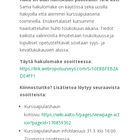
Sama hakulomake on käytössä sekä uusilla
hakijoilla että aiemmin kurssiapulaisena
toimineilla. Ensikertalaiset kutsumme
haastatteluihin huhti-toukokuun aikana. Tiedot
kaikista valinnoista ilmoitetaan toukokuussa ja
lopulliset opetustehtävät sovitaan syys- ja
kevätlukukausien alussa.
Täytä hakulomake osoitteessa:
https://link.webropolsurveys.com/S/10E8BFEB2A
DE4FF1
Kiinnostuitko? Lisätietoa löytyy seuraavista
osoitteista:
Kurssiapulaishaun
kotisivu:
https://wiki.aalto.fi/pages/viewpage.act
ion?pageId=170859302
Kurssiapulaishaun infotilaisuus 31.3. klo 16:00
Zoomissa osoitteessa