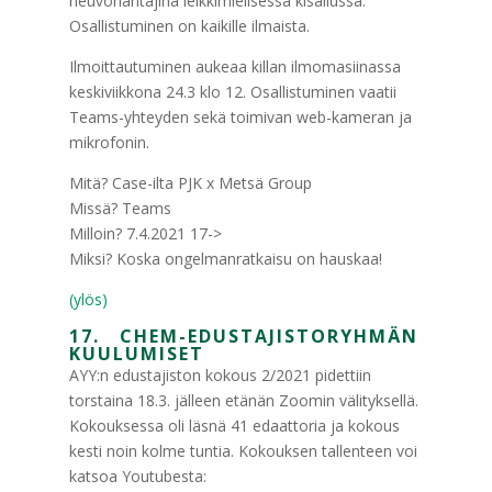
neuvonantajina leikkimielisessä kisailussa.
Osallistuminen on kaikille ilmaista.
Ilmoittautuminen aukeaa killan ilmomasiinassa
keskiviikkona 24.3 klo 12. Osallistuminen vaatii
Teams-yhteyden sekä toimivan web-kameran ja
mikrofonin.
Mitä? Case-ilta PJK x Metsä Group
Missä? Teams
Milloin? 7.4.2021 17->
Miksi? Koska ongelmanratkaisu on hauskaa!
(ylös)
17. CHEM-EDUSTAJISTORYHMÄN
KUULUMISET
AYY:n edustajiston kokous 2/2021 pidettiin
torstaina 18.3. jälleen etänän Zoomin välityksellä.
Kokouksessa oli läsnä 41 edaattoria ja kokous
kesti noin kolme tuntia. Kokouksen tallenteen voi
katsoa Youtubesta: