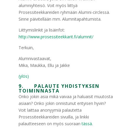
alumniyhteisö. Voit myös liittyä
Prosessiteekkareiden ryhmään Alumni-circlessä.
Sinne päivitellään mm. Alumnitapahtumista.
Liittymislinkit ja lisäinfot:
http://www.prosessiteekkarit.fi/alumnit/
Terkuin,
Alumnivastaavat,
Mika, Maukka, Ellu ja Jakke
(ylös)
9. PALAUTE YHDISTYKSEN
TOIMINNASTA
Onko jokin asia mikä vaivaa ja haluaisit muutosta
asiaan? Onko jokin onnistunut erityisen hyvin?
Voit laittaa anonyymiä palautetta
Prosessiteekkareiden sivuilla, ja linkki
palautteeseen on myös suoraan
tässä.