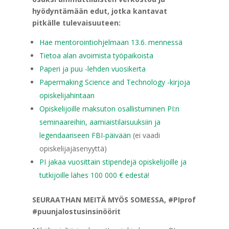
hyödyntämään edut, jotka kantavat
pitkälle tulevaisuuteen
:
Hae mentorointiohjelmaan 13.6. mennessä
Tietoa alan avoimista työpaikoista
Paperi ja puu -lehden vuosikerta
Papermaking Science and Technology -kirjoja
opiskelijahintaan
Opiskelijoille maksuton osallistuminen PI:n
seminaareihin, aamiaistilaisuuksiin ja
legendaariseen FBI-päivään
(ei vaadi
opiskelijajäsenyyttä)
PI jakaa vuosittain stipendejä opiskelijoille ja
tutkijoille lähes 100 000 € edestä
!
SEURAATHAN MEITÄ MYÖS SOMESSA, #PIprof
#puunjalostusinsinöörit