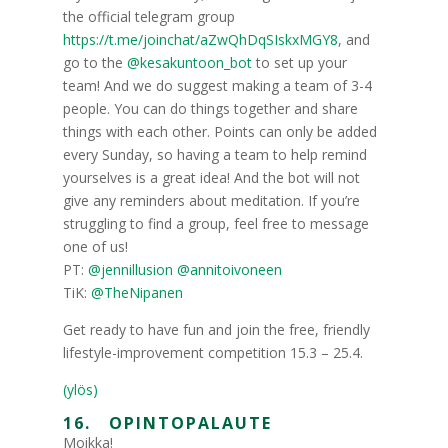
the official telegram group
https://t.me/joinchat/aZwQhDqSIskxMGY8
, and
go to the
@kesakuntoon_bot
to set up your
team! And we do suggest making a team of 3-4
people. You can do things together and share
things with each other. Points can only be added
every Sunday, so having a team to help remind
yourselves is a great idea! And the bot will not
give any reminders about meditation. If you’re
struggling to find a group, feel free to message
one of us!
PT:
@jennillusion
@annitoivoneen
TiK:
@TheNipanen
Get ready to have fun and join the free, friendly
lifestyle-improvement competition 15.3 – 25.4.
(ylös)
16. OPINTOPALAUTE
Moikka!