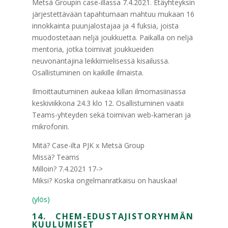
Metsä Groupin case-illassa 7.4.2021. Etäyhteyksin
järjestettävään tapahtumaan mahtuu mukaan 16
innokkainta puunjalostajaa ja 4 fuksia, joista
muodostetaan neljä joukkuetta. Paikalla on neljä
mentoria, jotka toimivat joukkueiden
neuvonantajina leikkimielisessä kisailussa.
Osallistuminen on kaikille ilmaista.
Ilmoittautuminen aukeaa killan ilmomasiinassa
keskiviikkona 24.3 klo 12. Osallistuminen vaatii
Teams-yhteyden sekä toimivan web-kameran ja
mikrofonin.
Mitä? Case-ilta PJK x Metsä Group
Missä? Teams
Milloin? 7.4.2021 17->
Miksi? Koska ongelmanratkaisu on hauskaa!
(ylös)
14. CHEM-EDUSTAJISTORYHMÄN
KUULUMISET