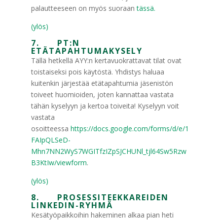
palautteeseen on myös suoraan
tässä.
(ylös)
7. PT:N
ETÄTAPAHTUMAKYSELY
Tällä hetkellä AYY:n kertavuokrattavat tilat ovat
toistaiseksi pois käytöstä. Yhdistys haluaa
kuitenkin järjestää etätapahtumia jäsenistön
toiveet huomioiden, joten kannattaa vastata
tähän kyselyyn ja kertoa toiveita! Kyselyyn voit
vastata
osoitteessa
https://docs.google.com/forms/d/e/1
FAIpQLSeD-
Mhn7NN2WyS7WGITfzIZpSJCHUNl_tjl64Sw5Rzw
B3KtIw/viewform
.
(ylös)
8. PROSESSITEEKKAREIDEN
LINKEDIN-RYHMÄ
Kesätyöpaikkoihin hakeminen alkaa pian heti