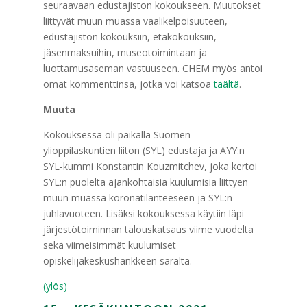
seuraavaan edustajiston kokoukseen. Muutokset
liittyvät muun muassa vaalikelpoisuuteen,
edustajiston kokouksiin, etäkokouksiin,
jäsenmaksuihin, museotoimintaan ja
luottamusaseman vastuuseen. CHEM myös antoi
omat kommenttinsa, jotka voi katsoa
täältä
.
Muuta
Kokouksessa oli paikalla Suomen
ylioppilaskuntien liiton (SYL) edustaja ja AYY:n
SYL-kummi Konstantin Kouzmitchev, joka kertoi
SYL:n puolelta ajankohtaisia kuulumisia liittyen
muun muassa koronatilanteeseen ja SYL:n
juhlavuoteen. Lisäksi kokouksessa käytiin läpi
järjestötoiminnan talouskatsaus viime vuodelta
sekä viimeisimmät kuulumiset
opiskelijakeskushankkeen saralta.
(ylös)