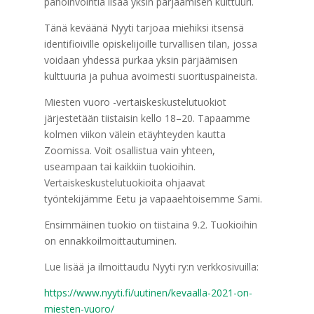
pahoinvointia lisää yksin pärjäämisen kulttuuri.
Tänä keväänä Nyyti tarjoaa miehiksi itsensä
identifioiville opiskelijoille turvallisen tilan, jossa
voidaan yhdessä purkaa yksin pärjäämisen
kulttuuria ja puhua avoimesti suorituspaineista.
Miesten vuoro -vertaiskeskustelutuokiot
järjestetään tiistaisin kello 18–20. Tapaamme
kolmen viikon välein etäyhteyden kautta
Zoomissa. Voit osallistua vain yhteen,
useampaan tai kaikkiin tuokioihin.
Vertaiskeskustelutuokioita ohjaavat
työntekijämme Eetu ja vapaaehtoisemme Sami.
Ensimmäinen tuokio on tiistaina 9.2. Tuokioihin
on ennakkoilmoittautuminen.
Lue lisää ja ilmoittaudu Nyyti ry:n verkkosivuilla:
https://www.nyyti.fi/uutinen/kevaalla-2021-on-
miesten-vuoro/