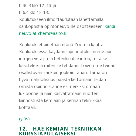
ti 30.3 klo 12–13 ja
ti 6.4 klo 12-13.
Koulutukseen ilmoittaudutaan lähettämällä
sähköpostia opintoneuvojille osoitteeseen:
kandi-
neuvojat-chem@aalto.fi
Koulutukset pidetään etänä Zoomin kautta.
Koulutuksessa käydään läpi odotuksiamme abi-
infojen vetäjiin ja tietenkin itse infoa, mitä se
käsittelee ja miten se tehdään. Toivomme teidän
osallistuvan sankoin joukoin tähän. Tämä on
hyvä mahdollisuus päästä kertomaan teidän
omista opinnoistanne esimerkiksi omaan
lukioonne ja näin kasvattamaan nuorten
kiinnostusta kemiaan ja kemian tekniikkaa
kohtaan.
(ylös)
12. HAE KEMIAN TEKNIIKAN
KURSSIAPULAISEKSI