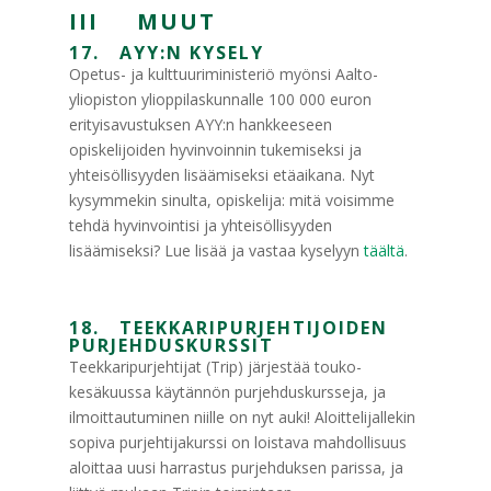
III MUUT
17. AYY:N KYSELY
Opetus- ja kulttuuriministeriö myönsi Aalto-
yliopiston ylioppilaskunnalle 100 000 euron
erityisavustuksen AYY:n hankkeeseen
opiskelijoiden hyvinvoinnin tukemiseksi ja
yhteisöllisyyden lisäämiseksi etäaikana. Nyt
kysymmekin sinulta, opiskelija: mitä voisimme
tehdä hyvinvointisi ja yhteisöllisyyden
lisäämiseksi? Lue lisää ja vastaa kyselyyn
täältä
.
18. TEEKKARIPURJEHTIJOIDEN
PURJEHDUSKURSSIT
Teekkaripurjehtijat (Trip) järjestää touko-
kesäkuussa käytännön purjehduskursseja, ja
ilmoittautuminen niille on nyt auki! Aloittelijallekin
sopiva purjehtijakurssi on loistava mahdollisuus
aloittaa uusi harrastus purjehduksen parissa, ja