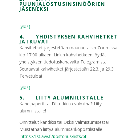
PUUNJALOSTUSINSINÖÖRIEN
JÄSENEKSI
(ylös)
4. YHDISTYKSEN KAHVIHETKET
JATKUVAT
Kahvihetket järjestetään maanantaisin Zoomissa
klo 17.00 alkaen. Linkin kahvihetkeen löydät
yhdistyksen tiedotuskanavalta Telegramista!
Seuraavat kahvihetket järjestetään 22.3. ja 29.3.
Tervetuloa!
(ylös)
5. LIITY ALUMNILISTALLE
Kandipaperit tai DI tutkinto valmiina? Liity
alumnilistalle!
Onnittelut kandiksi tai DI:ksi valmistumisesta!
Muistathan liittyä alumnisähköpostilistalle
(
https://list.ayy.fi/postorius/lists/pt-