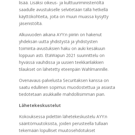
lisää. Lisäksi oikeus- ja kulttuuriministeriöltä
saadulle avustukselle selvitetään tällä hetkellä
käyttökohteita, joita on muun muassa kysytty
jäsenistöltä.
Alkuvuoden aikana AYY:n piiriin on hakenut
yhdeksän uutta yhdistystä ja yhdistysten
toiminta-avustuksien haku on auki kesäkuun
loppuun asti. EtäWapun 2021 suunnittelu on
hyvässä vauhdissa ja uusien teekkarilakkien
tilaukset on lähetetty eteenpäin Wahlmannille.
Ovenavaus-palvelusta Securitaksen kanssa on
saatu edullinen sopimus muodostettua ja asiasta
tiedotetaan asukkaille mahdollisimman pian.
Lähetekeskustelut
Kokouksessa pidettiin lähetekeskustelu AYY:n
sääntömuutoksista, joiden perusteella tullaan
tekemään lopulliset muutosehdotukset