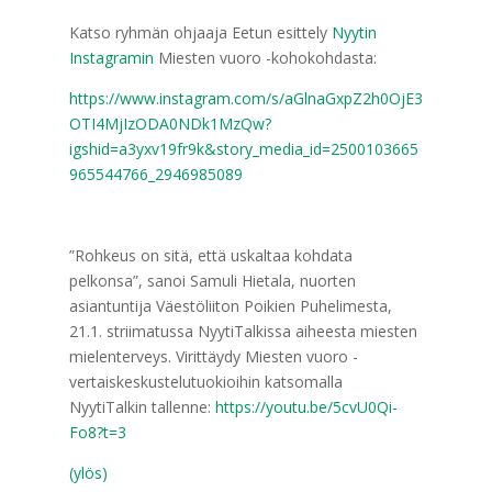
Katso ryhmän ohjaaja Eetun esittely
Nyytin
Instagramin
Miesten vuoro -kohokohdasta:
https://www.instagram.com/s/aGlnaGxpZ2h0OjE3
OTI4MjIzODA0NDk1MzQw?
igshid=a3yxv19fr9k&story_media_id=2500103665
965544766_2946985089
”Rohkeus on sitä, että uskaltaa kohdata
pelkonsa”, sanoi Samuli Hietala, nuorten
asiantuntija Väestöliiton Poikien Puhelimesta,
21.1. striimatussa NyytiTalkissa aiheesta miesten
mielenterveys. Virittäydy Miesten vuoro -
vertaiskeskustelutuokioihin katsomalla
NyytiTalkin tallenne:
https://youtu.be/5cvU0Qi-
Fo8?t=3
(ylös)