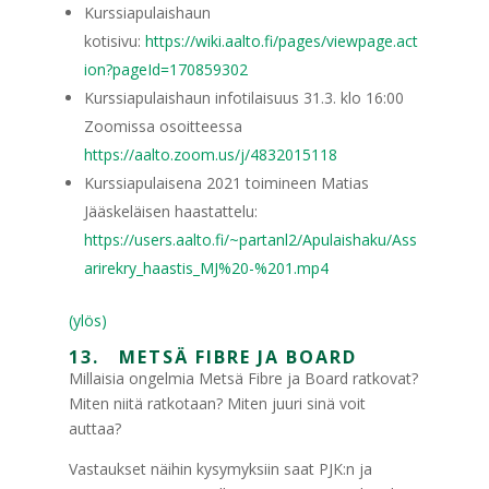
Kurssiapulaishaun
kotisivu:
https://wiki.aalto.fi/pages/viewpage.act
ion?pageId=170859302
Kurssiapulaishaun infotilaisuus 31.3. klo 16:00
Zoomissa osoitteessa
https://aalto.zoom.us/j/4832015118
Kurssiapulaisena 2021 toimineen Matias
Jääskeläisen haastattelu:
https://users.aalto.fi/~partanl2/Apulaishaku/Ass
arirekry_haastis_MJ%20-%201.mp4
(ylös)
13. METSÄ FIBRE JA BOARD
Millaisia ongelmia Metsä Fibre ja Board ratkovat?
Miten niitä ratkotaan? Miten juuri sinä voit
auttaa?
Vastaukset näihin kysymyksiin saat PJK:n ja