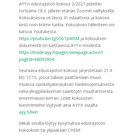
AYY:n edustajiston kokous 2/2021 pidettiin
torstaina 18.3. jälleen etänän Zoomin välityksellä.
Kokouksessa oli läsnä 41 edaattoria ja kokous
kesti noin kolme tuntia. Kokouksen tallenteen voi
katsoa Youtubesta:
https://youtu.be/zjjSO6TpW0M
ja kokouksen
dokumentit on luettavissa AYY:n Insidestä:
https://inside.ayy.fi/pages/viewpage.action?
pageId=68092004
Seuraava edustajiston kokous järjestetään 21.4.
klo 17.15, jossa tullaan päättämään muun
muassa opiskelijakeskuksen hankesopimuksesta
sekä ylioppilaskunnan sääntöjen muuttamisesta
ensimmäisen kerran. Linkit kokousten
livestriimeihin löytyvät aina AYY:n sivuilta
ayy.fi/live
!
Mikäli sinulta löytyy kysymyksiä edustajiston
kokouksiin tai ylipäätään CHEM-