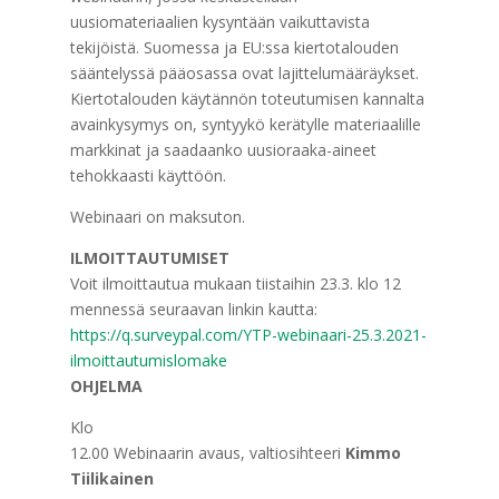
uusiomateriaalien kysyntään vaikuttavista
tekijöistä. Suomessa ja EU:ssa kiertotalouden
sääntelyssä pääosassa ovat lajittelumääräykset.
Kiertotalouden käytännön toteutumisen kannalta
avainkysymys on, syntyykö kerätylle materiaalille
markkinat ja saadaanko uusioraaka-aineet
tehokkaasti käyttöön.
Webinaari on maksuton.
ILMOITTAUTUMISET
Voit ilmoittautua mukaan tiistaihin 23.3. klo 12
mennessä seuraavan linkin kautta:
https://q.surveypal.com/YTP-webinaari-25.3.2021-
ilmoittautumislomake
OHJELMA
Klo
12.00 Webinaarin avaus, valtiosihteeri
Kimmo
Tiilikainen