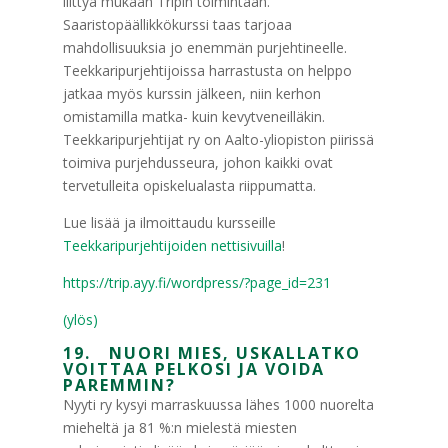
liittyä mukaan Tripin toimintaan.
Saaristopäällikkökurssi taas tarjoaa
mahdollisuuksia jo enemmän purjehtineelle.
Teekkaripurjehtijoissa harrastusta on helppo
jatkaa myös kurssin jälkeen, niin kerhon
omistamilla matka- kuin kevytveneilläkin.
Teekkaripurjehtijat ry on Aalto-yliopiston piirissä
toimiva purjehdusseura, johon kaikki ovat
tervetulleita opiskelualasta riippumatta.
Lue lisää ja ilmoittaudu kursseille
Teekkaripurjehtijoiden nettisivuilla
!
https://trip.ayy.fi/wordpress/?page_id=231
(ylös)
19. NUORI MIES, USKALLATKO
VOITTAA PELKOSI JA VOIDA
PAREMMIN?
Nyyti ry kysyi marraskuussa lähes 1000 nuorelta
mieheltä ja 81 %:n mielestä miesten