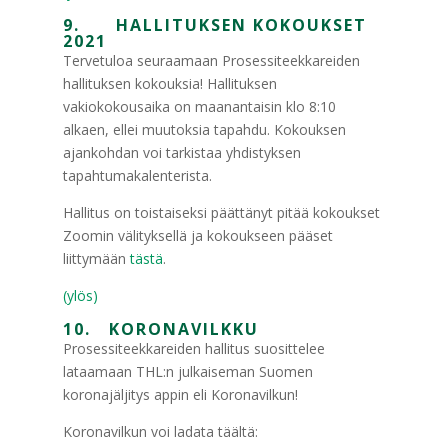
9. HALLITUKSEN KOKOUKSET
2021
Tervetuloa seuraamaan Prosessiteekkareiden
hallituksen kokouksia! Hallituksen
vakiokokousaika on maanantaisin klo 8:10
alkaen, ellei muutoksia tapahdu. Kokouksen
ajankohdan voi tarkistaa yhdistyksen
tapahtumakalenterista.
Hallitus on toistaiseksi päättänyt pitää kokoukset
Zoomin välityksellä ja kokoukseen pääset
liittymään
tästä
.
(ylös)
10. KORONAVILKKU
Prosessiteekkareiden hallitus suosittelee
lataamaan THL:n julkaiseman Suomen
koronajäljitys appin eli Koronavilkun!
Koronavilkun voi ladata täältä: