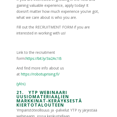
gaining valuable experience, apply today! It
doesn’t matter how much experience you’ve got,
what we care about is who you are.
Fill out the RECRUITMENT FORM if you are
interested in working with us!
Link to the recruitment
form:
https://bit.ly/3a2Ac1B
And find more info about us
at
https://robotuprising.fi/
(ylös)
21. YTP WEBINAARI
UUSIOMATERIAALIEN
MARKKINAT-KERÄYKSESTÄ
KIERTOTALOUTEEN
Ympäristöteollisuus ja -palvelut YTP ry järjestää
webinaarin, jossa keskustellaan