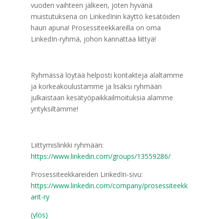
vuoden vaihteen jälkeen, joten hyvänä
muistutuksena on LinkedInin käyttö kesätöiden
haun apuna! Prosessiteekkareilla on oma
LinkedIn-ryhmä, johon kannattaa liittyä!
Ryhmässä löytää helposti kontakteja alaltamme
ja korkeakoulustamme ja lisäksi ryhmään
julkaistaan kesätyöpaikkailmoituksia alamme
yrityksiltämme!
Liittymislinkki ryhmään:
https://www.linkedin.com/groups/13559286/
Prosessiteekkareiden LinkedIn-sivu:
https://www.linkedin.com/company/prosessiteekk
arit-ry
(ylös)