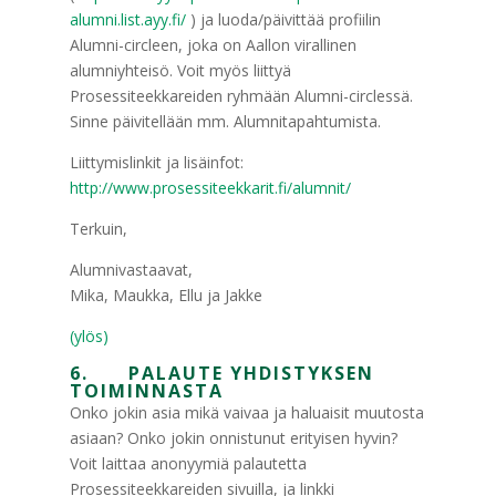
alumni.list.ayy.fi/
) ja luoda/päivittää profiilin
Alumni-circleen, joka on Aallon virallinen
alumniyhteisö. Voit myös liittyä
Prosessiteekkareiden ryhmään Alumni-circlessä.
Sinne päivitellään mm. Alumnitapahtumista.
Liittymislinkit ja lisäinfot:
http://www.prosessiteekkarit.fi/alumnit/
Terkuin,
Alumnivastaavat,
Mika, Maukka, Ellu ja Jakke
(ylös)
6. PALAUTE YHDISTYKSEN
TOIMINNASTA
Onko jokin asia mikä vaivaa ja haluaisit muutosta
asiaan? Onko jokin onnistunut erityisen hyvin?
Voit laittaa anonyymiä palautetta
Prosessiteekkareiden sivuilla, ja linkki