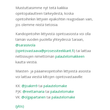
Muistuttaisimme nyt teitä kaikkia
opintopalautteen tärkeydestä, koska
opintoihinkin liittyviin epäkohtiin reagoidaan vain,
jos olemme niistä tietoisia.
Kandiopintoihin liittyvistä opintoasioista voi olla
tämän vuoden puolella yhteydessä Saraan,
@sarasiivola
(
opintovastaava@prosessiteekkarit.fi
) tai laittaa
nettisivujen nimettömän
palautelomakkeen
kautta viestiä.
Maisteri- ja pääaineopintoihin liittyvistä asioista
voi laittaa viestiä kiltojen opintovastaaville:
KK:
@Joakim9
tai
palautelomake
PJK:
@reettamaria
tai
palautelomake
VK:
@olgapartanen
tai
palautelomake
(ylös)