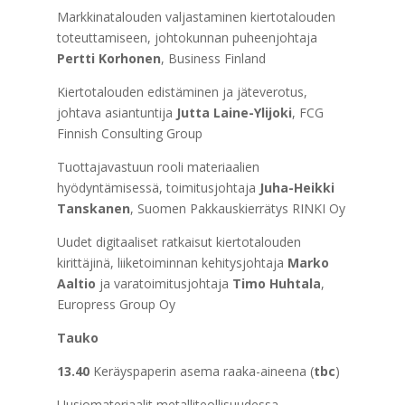
Markkinatalouden valjastaminen kiertotalouden
toteuttamiseen, johtokunnan puheenjohtaja
Pertti Korhonen
, Business Finland
Kiertotalouden edistäminen ja jäteverotus,
johtava asiantuntija
Jutta Laine-Ylijoki
, FCG
Finnish Consulting Group
Tuottajavastuun rooli materiaalien
hyödyntämisessä, toimitusjohtaja
Juha-Heikki
Tanskanen
, Suomen Pakkauskierrätys RINKI Oy
Uudet digitaaliset ratkaisut kiertotalouden
kirittäjinä, liiketoiminnan kehitysjohtaja
Marko
Aaltio
ja varatoimitusjohtaja
Timo Huhtala
,
Europress Group Oy
Tauko
13.40
Keräyspaperin asema raaka-aineena (
tbc
)
Uusiomateriaalit metalliteollisuudessa,