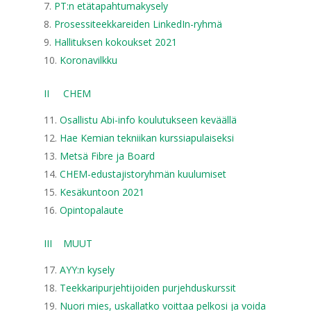
PT:n etätapahtumakysely
Prosessiteekkareiden LinkedIn-ryhmä
Hallituksen kokoukset 2021
Koronavilkku
II CHEM
Osallistu Abi-info koulutukseen keväällä
Hae Kemian tekniikan kurssiapulaiseksi
Metsä Fibre ja Board
CHEM-edustajistoryhmän kuulumiset
Kesäkuntoon 2021
Opintopalaute
III MUUT
AYY:n kysely
Teekkaripurjehtijoiden purjehduskurssit
Nuori mies, uskallatko voittaa pelkosi ja voida