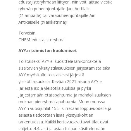
edustajistoryhmään liittyen, niin voit laittaa viestiä
ryhmän puheenjohtajalle Jani Anttilalle
(@jampade) tai varapuheenjohtajalle Airi
Antikaiselle (@airikatriina)!
Terveisin,
CHEM-edustajistoryhmä
AYY:n toimiston kuulumiset
Toistaiseksi AYY ei suosittele lähikontakteja
sisältävien yksityistilaisuuksien järjestämistä eikä
AYY myöskään toistaiseksi järjestä
yleisötilaisuuksia. Kevään 2021 aikana AYY ei
järjestä isoja yleisötilaisuuksia ja pyrkii
järjestämään etätapahtumia ja mahdollisuuksien
mukaan pienryhmätapahtumia. Muun muassa
AYY:n vuosijuhlat 15.5. siirretään loppuvuodelle ja
asiasta tiedotetaan lisää yksityiskohtien
tarkentuessa. Kaikki kertavuokrattavat tilat ovat
suljettu 4.4. asti ja asiaa tullaan käsittelemään