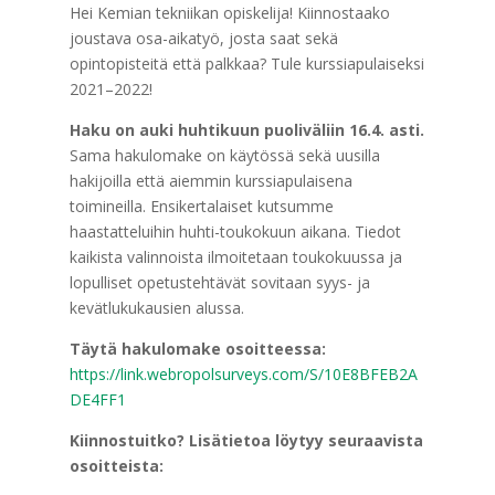
Hei Kemian tekniikan opiskelija! Kiinnostaako
joustava osa-aikatyö, josta saat sekä
opintopisteitä että palkkaa? Tule kurssiapulaiseksi
2021–2022!
Haku on auki huhtikuun puoliväliin 16.4. asti.
Sama hakulomake on käytössä sekä uusilla
hakijoilla että aiemmin kurssiapulaisena
toimineilla. Ensikertalaiset kutsumme
haastatteluihin huhti-toukokuun aikana. Tiedot
kaikista valinnoista ilmoitetaan toukokuussa ja
lopulliset opetustehtävät sovitaan syys- ja
kevätlukukausien alussa.
Täytä hakulomake osoitteessa:
https://link.webropolsurveys.com/S/10E8BFEB2A
DE4FF1
Kiinnostuitko? Lisätietoa löytyy seuraavista
osoitteista: