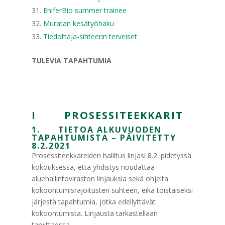
EniferBio summer trainee
Muratan kesätyöhaku
Tiedottaja-sihteerin terveiset
TULEVIA TAPAHTUMIA
I PROSESSITEEKKARIT
1. TIETOA ALKUVUODEN
TAPAHTUMISTA – PÄIVITETTY
8.2.2021
Prosessiteekkareiden hallitus linjasi 8.2. pidetyssä
kokouksessa, että yhdistys noudattaa
aluehallintoviraston linjauksia sekä ohjeita
kokoontumisrajoitusten suhteen, eikä toistaiseksi
järjestä tapahtumia, jotka edellyttävät
kokoontumista. Linjausta tarkastellaan
tarvittaessa.