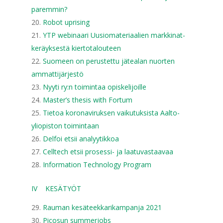
paremmin?
Robot uprising
YTP webinaari Uusiomateriaalien markkinat-
keräyksestä kiertotalouteen
Suomeen on perustettu jätealan nuorten
ammattijärjestö
Nyyti ry:n toimintaa opiskelijoille
Master’s thesis with Fortum
Tietoa koronaviruksen vaikutuksista Aalto-
yliopiston toimintaan
Delfoi etsii analyytikkoa
Celltech etsii prosessi- ja laatuvastaavaa
Information Technology Program
IV KESÄTYÖT
Rauman kesäteekkarikampanja 2021
Picosun summerjobs