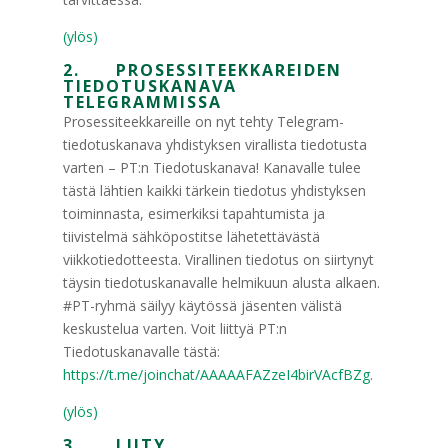
(ylös)
2. PROSESSITEEKKAREIDEN
TIEDOTUSKANAVA
TELEGRAMMISSA
Prosessiteekkareille on nyt tehty Telegram-
tiedotuskanava yhdistyksen virallista tiedotusta
varten – PT:n Tiedotuskanava! Kanavalle tulee
tästä lähtien kaikki tärkein tiedotus yhdistyksen
toiminnasta, esimerkiksi tapahtumista ja
tiivistelmä sähköpostitse lähetettävästä
viikkotiedotteesta. Virallinen tiedotus on siirtynyt
täysin tiedotuskanavalle helmikuun alusta alkaen.
#PT-ryhmä säilyy käytössä jäsenten välistä
keskustelua varten. Voit liittyä PT:n
Tiedotuskanavalle tästä:
https://t.me/joinchat/AAAAAFAZzeI4birVAcfBZg
.
(ylös)
3. LIITY