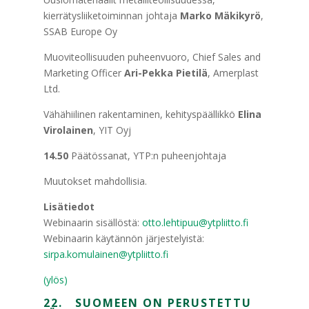
kierrätysliiketoiminnan johtaja
Marko Mäkikyrö
,
SSAB Europe Oy
Muoviteollisuuden puheenvuoro, Chief Sales and
Marketing Officer
Ari-Pekka Pietilä
, Amerplast
Ltd.
Vähähiilinen rakentaminen, kehityspäällikkö
Elina
Virolainen
, YIT Oyj
14.50
Päätössanat, YTP:n puheenjohtaja
Muutokset mahdollisia.
Lisätiedot
Webinaarin sisällöstä:
otto.lehtipuu@ytpliitto.fi
Webinaarin käytännön järjestelyistä:
sirpa.komulainen@ytpliitto.fi
(ylös)
22. SUOMEEN ON PERUSTETTU