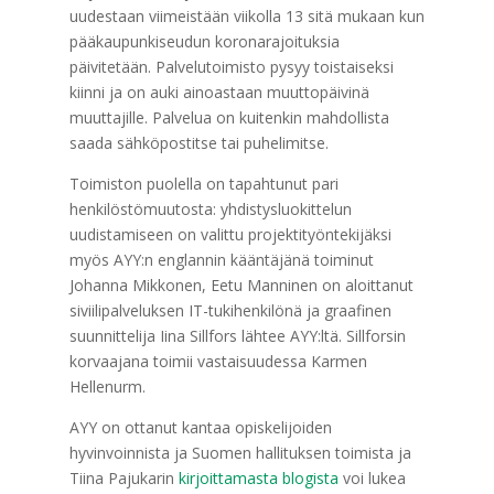
uudestaan viimeistään viikolla 13 sitä mukaan kun
pääkaupunkiseudun koronarajoituksia
päivitetään. Palvelutoimisto pysyy toistaiseksi
kiinni ja on auki ainoastaan muuttopäivinä
muuttajille. Palvelua on kuitenkin mahdollista
saada sähköpostitse tai puhelimitse.
Toimiston puolella on tapahtunut pari
henkilöstömuutosta: yhdistysluokittelun
uudistamiseen on valittu projektityöntekijäksi
myös AYY:n englannin kääntäjänä toiminut
Johanna Mikkonen, Eetu Manninen on aloittanut
siviilipalveluksen IT-tukihenkilönä ja graafinen
suunnittelija Iina Sillfors lähtee AYY:ltä. Sillforsin
korvaajana toimii vastaisuudessa Karmen
Hellenurm.
AYY on ottanut kantaa opiskelijoiden
hyvinvoinnista ja Suomen hallituksen toimista ja
Tiina Pajukarin
kirjoittamasta blogista
voi lukea