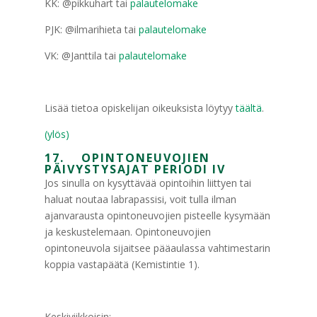
KK: @pikkuhart tai
palautelomake
PJK: @ilmarihieta tai
palautelomake
VK: @Janttila tai
palautelomake
Lisää tietoa opiskelijan oikeuksista löytyy
täältä
.
(ylös)
17. OPINTONEUVOJIEN
PÄIVYSTYSAJAT PERIODI IV
Jos sinulla on kysyttävää opintoihin liittyen tai
haluat noutaa labrapassisi, voit tulla ilman
ajanvarausta opintoneuvojien pisteelle kysymään
ja keskustelemaan. Opintoneuvojien
opintoneuvola sijaitsee pääaulassa vahtimestarin
koppia vastapäätä (Kemistintie 1).
Keskiviikkoisin: