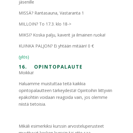
jäsenille
MISSÄ? Rantasauna, Vastaranta 1
MILLOIN? To 17.3. klo 18->
MIKSI? Koska palju, kaverit ja ilmainen ruoka!
KUINKA PALJON? Ei yhtään mitään! 0 €
(ylös)
16. OPINTOPALAUTE
Moikka!
Haluamme muistuttaa teitä kaikkia
opintopalautteen tärkeydestä! Opintoihin liittyviin
epäkohtiin voidaan reagoida vain, jos olemme
niistä tietoisia.
Mikäli esimerkiksi kurssin arvosteluperusteet
muuttuvat kesken kurssin tai ette saa