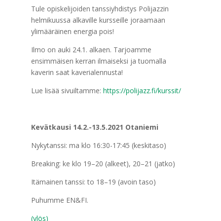
Tule opiskelijoiden tanssiyhdistys Polijazzin
helmikuussa alkaville kursseille joraamaan
ylimääräinen energia pois!
Ilmo on auki 24.1. alkaen. Tarjoamme
ensimmäisen kerran ilmaiseksi ja tuomalla
kaverin saat kaverialennusta!
Lue lisää sivuiltamme:
https://polijazz.fi/kurssit/
Kevätkausi 14.2.-13.5.2021 Otaniemi
Nykytanssi: ma klo 16:30-17:45 (keskitaso)
Breaking: ke klo 19–20 (alkeet), 20–21 (jatko)
Itämainen tanssi: to 18–19 (avoin taso)
Puhumme EN&FI.
(ylös)