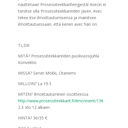
nauttimaan Prosessiteekkarihengestä! Avecin ei
tarvitse olla Prosessiteekkareiden jäsen. Avec
tekee itse ilmoittautumisensa ja mainitsee
ilmoittautuessaan, että kenen avec hän on.
TL;DR
MITÄ? Prosessiteekkareiden puolivuosijuhla
Konvektio
MISSÄ? Servin Mökki, Otaniemi
MILLOIN? La 19.3.
MITEN? Ilmoittautuminen osoitteessa
http://www.prosessiteekkarit.fi/ilmo/event/136
2.3. klo 12 alkaen
HINTA? 30/35 €