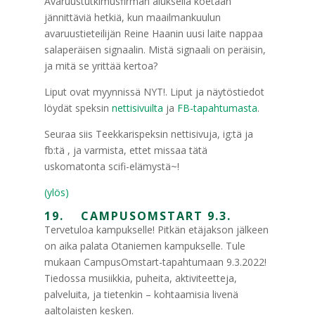
Avaruustutkimusfirman aluksella koetaan
jännittäviä hetkiä, kun maailmankuulun
avaruustieteilijän Reine Haanin uusi laite nappaa
salaperäisen signaalin. Mistä signaali on peräisin,
ja mitä se yrittää kertoa?
Liput ovat myynnissä NYT!. Liput ja näytöstiedot
löydät speksin
nettisivuilta
ja
FB-tapahtumasta
.
Seuraa siis Teekkarispeksin nettisivuja, ig:tä ja
fb:tä , ja varmista, ettet missaa tätä
uskomatonta scifi-elämystä~!
(ylös)
19. CAMPUSOMSTART 9.3.
Tervetuloa kampukselle! Pitkän etäjakson jälkeen
on aika palata Otaniemen kampukselle. Tule
mukaan CampusOmstart-tapahtumaan 9.3.2022!
Tiedossa musiikkia, puheita, aktiviteetteja,
palveluita, ja tietenkin – kohtaamisia livenä
aaltolaisten kesken.