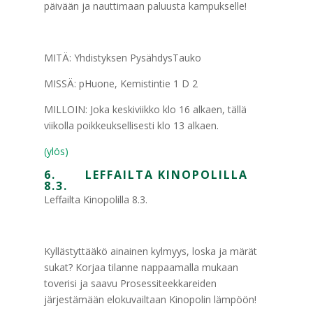
päivään ja nauttimaan paluusta kampukselle!
MITÄ: Yhdistyksen PysähdysTauko
MISSÄ: pHuone, Kemistintie 1 D 2
MILLOIN: Joka keskiviikko klo 16 alkaen, tällä
viikolla poikkeuksellisesti klo 13 alkaen.
(ylös)
6. LEFFAILTA KINOPOLILLA
8.3.
Leffailta Kinopolilla 8.3.
Kyllästyttääkö ainainen kylmyys, loska ja märät
sukat? Korjaa tilanne nappaamalla mukaan
toverisi ja saavu Prosessiteekkareiden
järjestämään elokuvailtaan Kinopolin lämpöön!