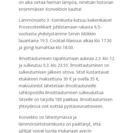
on aika siirtää hieman lämpöä, nimittäin historian
ensimmäisen Konvektion kautta!
Lämmönsiirto X -toimikunta kutsuu kaikenikäiset
Prosessiteekkarit juhlistamaan rakasta 9,5-
vuotiasta yhdistystämme Servin Mökkiin
lauantaina 19.3. Cocktail-tilaisuus alkaa klo 17.30
ja gongi kumahtaa klo 18.00.
Ilmoittautuminen tapahtumaan aukeaa 2.3. klo 12
ja sulkeutuu 9.3. klo 23.55. Ilmoittautuminen on
sulkeutumisen jälkeen sitova. Sitsit kustantavat
etukäteen maksettuna 30 € ja ovella 35 €,
maksutiedot lähetetään ilmoittautuneille
sähköpostilla ilmoittautumisen sulkeuduttua.
Sitseille on tarjolla 180 paikkaa. Ilmoittautumisen
yhteydessä voit esittää pyötäseuruetoiveen.
Konvektio on lähestymässä ja
lämmönsiirtotoimikunta on päättänyt, että
juhlijat voivat tuoda mukanaan avecin