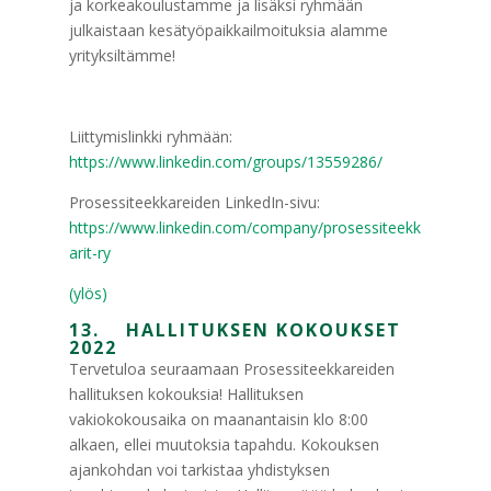
ja korkeakoulustamme ja lisäksi ryhmään
julkaistaan kesätyöpaikkailmoituksia alamme
yrityksiltämme!
Liittymislinkki ryhmään:
https://www.linkedin.com/groups/13559286/
Prosessiteekkareiden LinkedIn-sivu:
https://www.linkedin.com/company/prosessiteekk
arit-ry
(ylös)
13. HALLITUKSEN KOKOUKSET
2022
Tervetuloa seuraamaan Prosessiteekkareiden
hallituksen kokouksia! Hallituksen
vakiokokousaika on maanantaisin klo 8:00
alkaen, ellei muutoksia tapahdu. Kokouksen
ajankohdan voi tarkistaa yhdistyksen