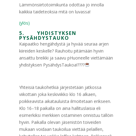
Lämmönsiirtotoimikunta odottaa jo innolla
kaikkia taideteoksia mitä on luvassa!
(ylös)
5. YHDISTYKSEN
PYSÄHDYSTAUKO
Kaipaatko hengähdystä ja hyvää seuraa arjen
kiireiden keskelle? Rauhoitu pitämään hyvin
ansaittu breikki ja saavu pHuoneelle viettämään
yhdistyksen PysähdysTaukoa!????
Yhteisiä taukohetkiä järjestetään jatkossa
viikottain joka keskiviikko klo 16 alkaen,
poikkeavista aikatauluista ilmoitetaan erikseen.
Klo 16–18 paikalla on aina hallituslaisia eli
esimerkiksi merkkien ostaminen onnistuu tällöin
hyvin. Paikalla olevan jäsenistön toiveiden
mukaan voidaan taukoilua viettää pelaillen,