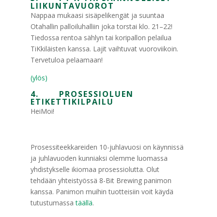
LIIKUNTAVUOROT
Nappaa mukaasi sisäpelikengät ja suuntaa
Otahallin palloiluhalliin joka torstai klo. 21–22!
Tiedossa rentoa sählyn tai koripallon pelailua
TiKkiläisten kanssa. Lajit vaihtuvat vuoroviikoin.
Tervetuloa pelaamaan!
(ylös)
4. PROSESSIOLUEN
ETIKETTIKILPAILU
HeiMoi!
Prosessiteekkareiden 10-juhlavuosi on käynnissä
ja juhlavuoden kunniaksi olemme luomassa
yhdistykselle ikiomaa prosessiolutta. Olut
tehdään yhteistyössä 8-Bit Brewing panimon
kanssa. Panimon muihin tuotteisiin voit käydä
tutustumassa
täällä
.