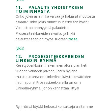
11. PALAUTE YHDISTYKSEN
TOIMINNASTA
Onko jokin asia mikä vaivaa ja haluaisit muutosta
asiaan? Onko jokin onnistunut erityisen hyvin?
Voit laittaa anonyymiä palautetta
Prosessiteekkareiden sivuilla, ja linkki
palautteeseen on myös suoraan
tässä.
(ylös)
12. PROSESSITEEKKAREIDEN
LINKEDIN-RYHMÄ
Kesätyöpaikkoihin hakeminen alkaa pian heti
vuoden vaihteen jälkeen, joten hyvänä
muistutuksena on LinkedInin käyttö kesätöiden
haun apuna! Prosessiteekkareilla on oma
LinkedIn-ryhmä, johon kannattaa liittyä!
Ryhmässä löytää helposti kontakteja alaltamme