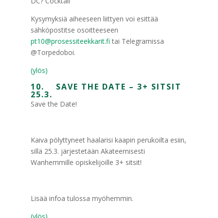
DC? Cocktail
Kysymyksiä aiheeseen liittyen voi esittää
sähköpostitse osoitteeseen
pt10@prosessiteekkarit.fi
tai Telegramissa
@Torpedoboi.
(ylös)
10. SAVE THE DATE – 3+ SITSIT
25.3.
Save the Date!
Kaiva pölyttyneet haalarisi kaapin perukoilta esiin,
sillä 25.3. järjestetään Akateemisesti
Wanhemmille opiskelijoille 3+ sitsit!
Lisää infoa tulossa myöhemmin.
(ylös)