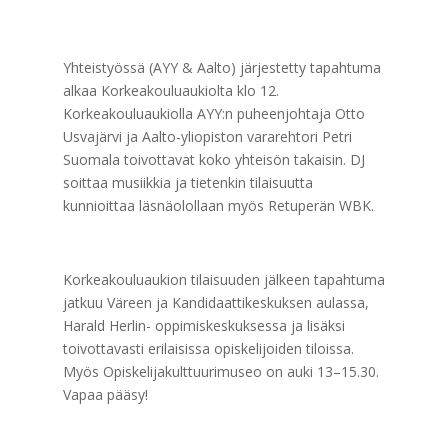
Yhteistyössä (AYY & Aalto) järjestetty tapahtuma
alkaa Korkeakouluaukiolta klo 12.
Korkeakouluaukiolla AYY:n puheenjohtaja Otto
Usvajärvi ja Aalto-yliopiston vararehtori Petri
Suomala toivottavat koko yhteisön takaisin. DJ
soittaa musiikkia ja tietenkin tilaisuutta
kunnioittaa läsnäolollaan myös Retuperän WBK.
Korkeakouluaukion tilaisuuden jälkeen tapahtuma
jatkuu Väreen ja Kandidaattikeskuksen aulassa,
Harald Herlin- oppimiskeskuksessa ja lisäksi
toivottavasti erilaisissa opiskelijoiden tiloissa.
Myös Opiskelijakulttuurimuseo on auki 13–15.30.
Vapaa pääsy!