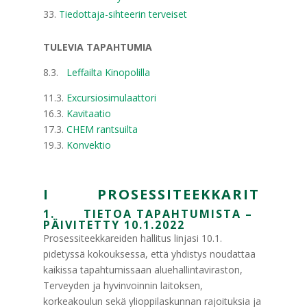
Tiedottaja-sihteerin terveiset
TULEVIA TAPAHTUMIA
8.3.
Leffailta Kinopolilla
11.3.
Excursiosimulaattori
16.3.
Kavitaatio
17.3.
CHEM rantsuilta
19.3.
Konvektio
I PROSESSITEEKKARIT
1. TIETOA TAPAHTUMISTA –
PÄIVITETTY 10.1.2022
Prosessiteekkareiden hallitus linjasi 10.1.
pidetyssä kokouksessa, että yhdistys noudattaa
kaikissa tapahtumissaan aluehallintaviraston,
Terveyden ja hyvinvoinnin laitoksen,
korkeakoulun sekä ylioppilaskunnan rajoituksia ja