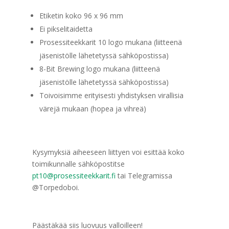
Etiketin koko 96 x 96 mm
Ei pikselitaidetta
Prosessiteekkarit 10 logo mukana (liitteenä
jäsenistölle lähetetyssä sähköpostissa)
8-Bit Brewing logo mukana (liitteenä
jäsenistölle lähetetyssä sähköpostissa)
Toivoisimme erityisesti yhdistyksen virallisia
värejä mukaan (hopea ja vihreä)
Kysymyksiä aiheeseen liittyen voi esittää koko
toimikunnalle sähköpostitse
pt10@prosessiteekkarit.fi
tai Telegramissa
@Torpedoboi.
Päästäkää siis luovuus valloilleen!