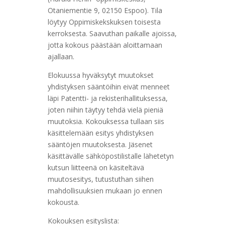
Otaniementie 9, 02150 Espoo). Tila
löytyy Oppimiskekskuksen toisesta
kerroksesta. Saavuthan paikalle ajoissa,
jotta kokous päästään aloittamaan
ajallaan.
Elokuussa hyväksytyt muutokset
yhdistyksen sääntöihin eivät menneet
läpi Patentti- ja rekisterihallituksessa,
joten niihin täytyy tehdä vielä pieniä
muutoksia. Kokouksessa tullaan siis
käsittelemään esitys yhdistyksen
sääntöjen muutoksesta
. Jäsenet
käsittävälle sähköpostilistalle lähetetyn
kutsun liitteenä on käsiteltävä
muutosesitys, tutustuthan siihen
mahdollisuuksien mukaan jo ennen
kokousta.
Kokouksen esityslista: