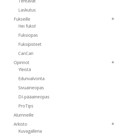
Tehtävät
Laskutus
Fukseille
Hei fuksi!
Fuksiopas
Fuksipisteet
CanCan
Opinnot
Yleistä
Edunvalvonta
Sivuaineopas
DI-pääaineopas
ProTips
Alumneille
Arkisto
Kuvagalleria