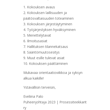
1. Kokouksen avaus
2. Kokouksen laillisuuden ja
päätösvaltaisuuden toteaminen
3. Kokouksen järjestäytyminen
4. Työjärjestyksen hyväksyminen
5. Menettelytavat
6. Ilmoitusasiat
7. Hallituksen tilannekatsaus
8. Sääntömuutosesitys
9. Muut esille tulevat asiat
10. Kokouksen päättäminen
Mukavaa orientaatioviikkoa ja syksyn
alkua kaikille!
Ystävällisin terveisin,
Eveliina Palo
Puheenjohtaja 2023 | Prosessiteekkarit
ry