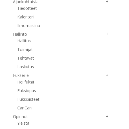
Ajankohtaista
Tiedotteet
Kalenteri
Ilmomasiina
Hallinto
Hallitus
Toimijat
Tehtävät
Laskutus
Fukseille
Hei fuksi!
Fuksiopas
Fuksipisteet
CanCan
Opinnot
Yleistä