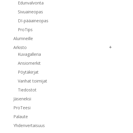
Edunvalvonta
Sivuaineopas
DI-pääaineopas
ProTips
Alumneille
Arkisto
Kuvagalleria
Ansiomerkit
Pöytäkirjat
Vanhat toimijat
Tiedostot
Jäseneksi
ProTeesi
Palaute
Yhdenvertaisuus