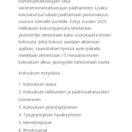
toiminnantarkastajien sekä
varatoiminnantarkastajan päättäminen. Lisäksi
kokouksessa tullaan päättämään jäsenmaksun
suuruus tulevalle vuodelle. Esitys vuoden 2025
hallituksen kokoonpanosta lähetetään
jäsenistölle viimeistään kaksi vuorokautta ennen
kokousta. Jotta kokous saadaan alkamaan
ajallaan, saavuttehan hyvissä ajoin paikalle,
mielellään viimeistään 15 minuuttia ennen
kokouksen alkua. Jäsenyydet tarkistetaan ovella.
Kokouksen esityslista:
Kokouksen avaus
Kokouksen laillisuuden ja päätösvaltaisuuden
toteaminen
Kokouksen järjestäytyminen
Työjärjestyksen hyväksyminen
Menettelytavat
Ilmoitusasiat